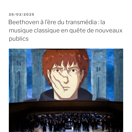
P
26/02/2025
U
Beethoven à l’ère du transmédia : la
B
musique classique en quête de nouveaux
L
I
publics
É
L
E