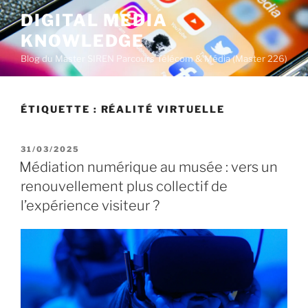
A
DIGITAL MEDIA
l
KNOWLEDGE
l
e
Blog du Master SIREN Parcours Télécom & Média (Master 226)
r
a
u
ÉTIQUETTE :
RÉALITÉ VIRTUELLE
c
o
P
31/03/2025
n
U
Médiation numérique au musée : vers un
t
B
renouvellement plus collectif de
L
e
I
l’expérience visiteur ?
n
É
u
L
E
p
r
i
n
c