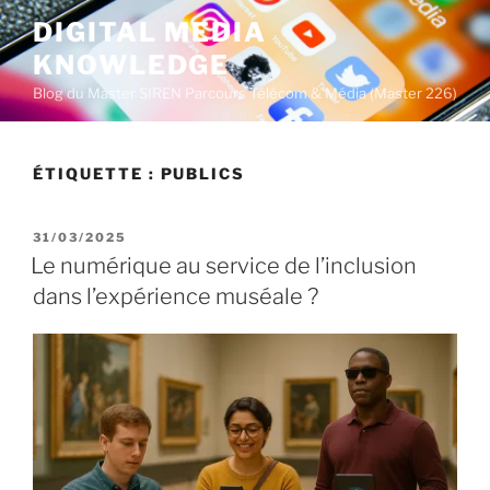
A
DIGITAL MEDIA
l
KNOWLEDGE
l
e
Blog du Master SIREN Parcours Télécom & Média (Master 226)
r
a
u
ÉTIQUETTE :
PUBLICS
c
o
P
31/03/2025
n
U
Le numérique au service de l’inclusion
t
B
dans l’expérience muséale ?
L
e
I
n
É
u
L
E
p
r
i
n
c