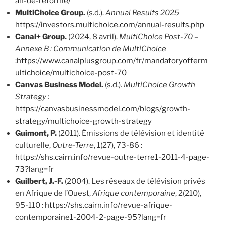
an-de-reforme/
MultiChoice Group.
(s.d.).
Annual Results
2025
https://investors.multichoice.com/annual-results.php
Canal+ Group.
(2024, 8 avril).
MultiChoice Post-70 –
Annexe B : Communication de MultiChoice
:
https://www.canalplusgroup.com/fr/mandatoryofferm
ultichoice/multichoice-post-70
Canvas Business Model.
(s.d.).
MultiChoice Growth
Strategy
:
https://canvasbusinessmodel.com/blogs/growth-
strategy/multichoice-growth-strategy
Guimont, P.
(2011). Émissions de télévision et identité
culturelle,
Outre-Terre
, 1(27), 73-86 :
https://shs.cairn.info/revue-outre-terre1-2011-4-page-
73?lang=fr
Guilbert, J.-F.
(2004). Les réseaux de télévision privés
en Afrique de l’Ouest,
Afrique contemporaine
, 2(210),
95-110 :
https://shs.cairn.info/revue-afrique-
contemporaine1-2004-2-page-95?lang=fr