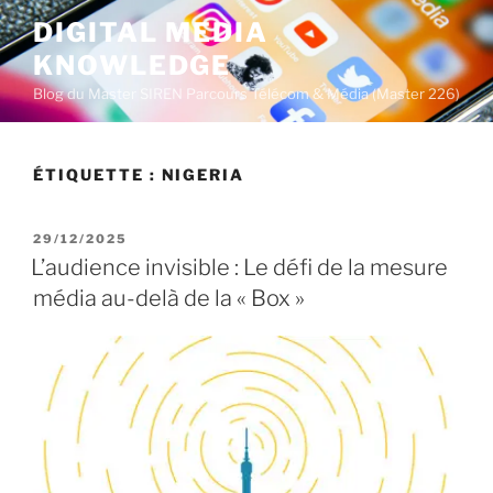
A
DIGITAL MEDIA
l
KNOWLEDGE
l
e
Blog du Master SIREN Parcours Télécom & Média (Master 226)
r
a
u
ÉTIQUETTE :
NIGERIA
c
o
P
29/12/2025
n
U
L’audience invisible : Le défi de la mesure
t
B
média au-delà de la « Box »
L
e
I
n
É
u
L
E
p
r
i
n
c