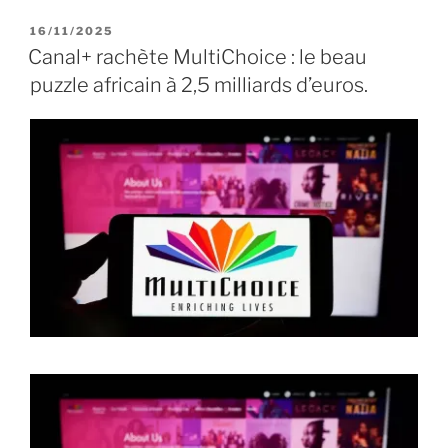
P
16/11/2025
U
Canal+ rachète MultiChoice : le beau
B
puzzle africain à 2,5 milliards d’euros.
L
I
É
L
E