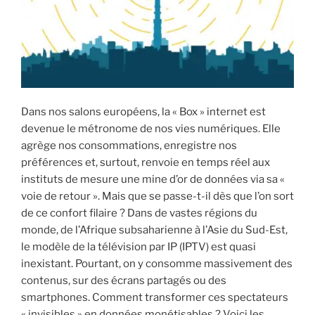
i
p
a
l
Dans nos salons européens, la « Box » internet est
devenue le métronome de nos vies numériques. Elle
agrège nos consommations, enregistre nos
préférences et, surtout, renvoie en temps réel aux
instituts de mesure une mine d’or de données via sa «
voie de retour ». Mais que se passe-t-il dès que l’on sort
de ce confort filaire ? Dans de vastes régions du
monde, de l’Afrique subsaharienne à l’Asie du Sud-Est,
le modèle de la télévision par IP (IPTV) est quasi
inexistant. Pourtant, on y consomme massivement des
contenus, sur des écrans partagés ou des
smartphones. Comment transformer ces spectateurs
« invisibles » en données monétisables ? Voici les