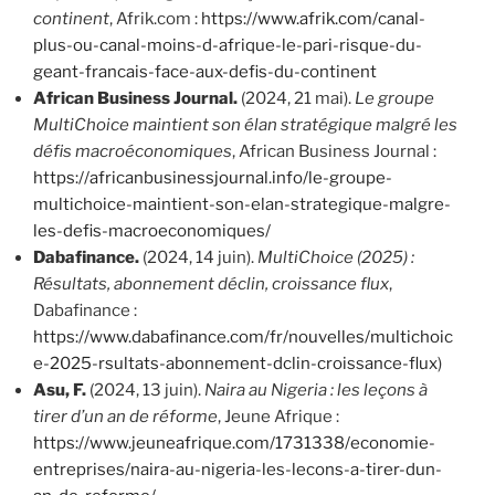
continent
, Afrik.com :
https://www.afrik.com/canal-
plus-ou-canal-moins-d-afrique-le-pari-risque-du-
geant-francais-face-aux-defis-du-continent
African Business Journal.
(2024, 21 mai).
Le groupe
MultiChoice maintient son élan stratégique malgré les
défis macroéconomiques
, African Business Journal :
https://africanbusinessjournal.info/le-groupe-
multichoice-maintient-son-elan-strategique-malgre-
les-defis-macroeconomiques/
Dabafinance.
(2024, 14 juin).
MultiChoice (2025) :
Résultats, abonnement déclin, croissance flux
,
Dabafinance :
https://www.dabafinance.com/fr/nouvelles/multichoic
e-2025-rsultats-abonnement-dclin-croissance-flux
)
Asu, F.
(2024, 13 juin).
Naira au Nigeria : les leçons à
tirer d’un an de réforme
, Jeune Afrique :
https://www.jeuneafrique.com/1731338/economie-
entreprises/naira-au-nigeria-les-lecons-a-tirer-dun-