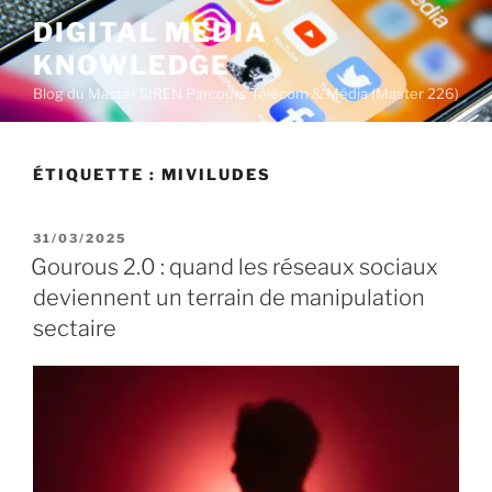
A
DIGITAL MEDIA
l
KNOWLEDGE
l
e
Blog du Master SIREN Parcours Télécom & Média (Master 226)
r
a
u
ÉTIQUETTE :
MIVILUDES
c
o
P
31/03/2025
n
U
Gourous 2.0 : quand les réseaux sociaux
t
B
deviennent un terrain de manipulation
L
e
I
sectaire
n
É
u
L
E
p
r
i
n
c