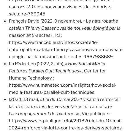
escrocs-2-0-les-nouveaux-visages-de-lemprise-
sectaire-769945
François David (2022, 9 novembre), «
Le naturopathe
catalan Thierry Casasnovas de nouveau épinglé par la
mission anti-sectes
« , Ici :
https://www.francebleu.fr/infos/societe/le-
naturopathe-catalan-thierry-casasnovas-de-nouveau-
epingle-par-la-mission-anti-sectes-1667988689
La Rédaction (2022, 2 juin), «
How Social Media
Features Parallel Cult Techniques
« , Center for
Humane Technology :
https://www.humanetech.com/insights/how-social-
media-features-parallel-cult-techniques
(2024, 13 mai), «
Loi du 10 mai 2024 visant à renforcer
la lutte contre les dérives sectaires et à améliorer
l’accompagnement des victimes
« , Vie publique :
https://www.vie-publique.fr/loi/291820-loi-du-10-mai-
2024-renforcer-la-lutte-contre-les-derives-sectaires