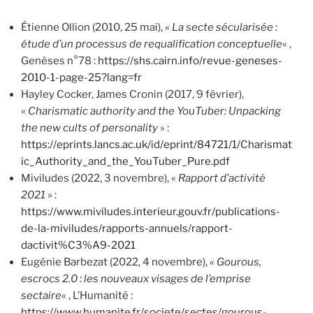
Étienne Ollion (2010, 25 mai), «
La secte sécularisée :
étude d’un processus de requalification conceptuelle
« ,
Genèses n°78 :
https://shs.cairn.info/revue-geneses-
2010-1-page-25?lang=fr
Hayley Cocker, James Cronin (2017, 9 février),
«
Charismatic authority and the YouTuber: Unpacking
the new cults of personality
» :
https://eprints.lancs.ac.uk/id/eprint/84721/1/Charismat
ic_Authority_and_the_YouTuber_Pure.pdf
Miviludes (2022, 3 novembre), «
Rapport d’activité
2021
» :
https://www.miviludes.interieur.gouv.fr/publications-
de-la-miviludes/rapports-annuels/rapport-
dactivit%C3%A9-2021
Eugénie Barbezat (2022, 4 novembre), «
Gourous,
escrocs 2.0 : les nouveaux visages de l’emprise
sectaire
« , L’Humanité :
https://www.humanite.fr/societe/sectes/gourous-