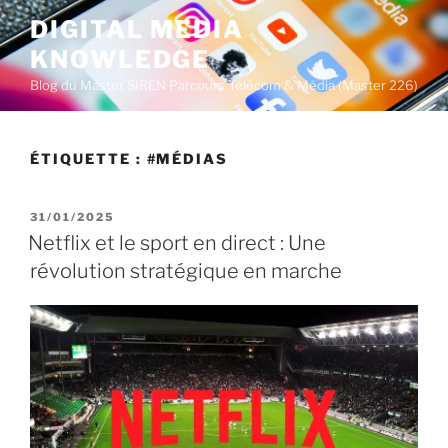
A
DIGITAL MEDIA
l
KNOWLEDGE
l
e
Blog du Master SIREN Parcours Télécom & Média (Master 226)
r
a
u
ÉTIQUETTE :
#MÉDIAS
c
o
P
31/01/2025
n
U
Netflix et le sport en direct : Une
t
B
révolution stratégique en marche
L
e
I
n
É
u
L
E
p
r
i
n
c