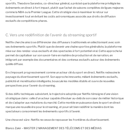
sportifs. Theodore Sarandos, co-directeur général, a précisé que la plateforme privilégie les
événements en direct à fort impact, plutôt que l’achat de saisons complètes de ligues majeures
comme la NBA ou la Premier League. Cette stratégie vise à maximiser le retour sur
investissement tout en évitant les coûts astronomiques associés aux droits de diffusion
exclusifs de compétitions phares.
C. Vers une redéfinition de l’avenir du streaming sportif
Netflix cherche ainsi à se différencier des diffuseurs traditionnels en sélectionnant avec soin
ses événements sportifs. Plutôt que de devenir une chaîne sportive généraliste, la plateforme
mise sur des rendez-vous exclusifs et des spectacles à fort potentiel viral. Cette approche lui
permet de capitaliser sur son savoir-faire en matière de production et de narration, en
intégrant par exemple des documentaires et des contenus exclusifs autour des événements
qu’elle diffuse.
En s’imposant progressivement comme un acteur clé du sport en direct, Netflix redessine le
paysage du divertissement sportif. Son approche innovante, mêlant événements exclusifs,
publicité et monétisation intelligente, bouscule les modèles établis et ouvre de nouvelles
perspectives pour l’avenir du streaming.
Si des défis techniques subsistent, la trajectoire adoptée par Netflix témoigne d’une vision
stratégique claire : celle d’un acteur capable d’évoluer au-delà de son cœur de métier historique
et de s’adapter aux mutations du marché. Cette montée en puissance dans le sport en direct
marque une nouvelle ère pour le streaming, et pourrait bien redéfinir la manière dont les
spectateurs consomment les événements sportifs à l’avenir.
Une chose est sûre : Netflix ne cesse de repousser les frontières du divertissement.
Blanco Zakir – MASTER 2 MANAGEMENT DES TÉLÉCOMS ET DES MÉDIAS