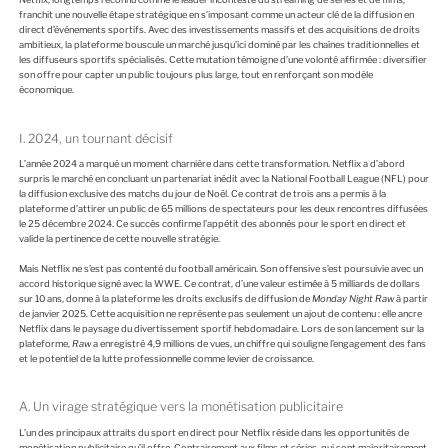
E
franchit une nouvelle étape stratégique en s’imposant comme un acteur clé de la diffusion en
direct d’événements sportifs. Avec des investissements massifs et des acquisitions de droits
ambitieux, la plateforme bouscule un marché jusqu’ici dominé par les chaînes traditionnelles et
les diffuseurs sportifs spécialisés. Cette mutation témoigne d’une volonté affirmée : diversifier
son offre pour capter un public toujours plus large, tout en renforçant son modèle
économique.
I. 2024, un tournant décisif
L’année 2024 a marqué un moment charnière dans cette transformation. Netflix a d’abord
surpris le marché en concluant un partenariat inédit avec la National Football League (NFL) pour
la diffusion exclusive des matchs du jour de Noël. Ce contrat de trois ans a permis à la
plateforme d’attirer un public de 65 millions de spectateurs pour les deux rencontres diffusées
le 25 décembre 2024. Ce succès confirme l’appétit des abonnés pour le sport en direct et
valide la pertinence de cette nouvelle stratégie.
Mais Netflix ne s’est pas contenté du football américain. Son offensive s’est poursuivie avec un
accord historique signé avec la WWE. Ce contrat, d’une valeur estimée à 5 milliards de dollars
sur 10 ans, donne à la plateforme les droits exclusifs de diffusion de
Monday Night Raw
à partir
de janvier 2025. Cette acquisition ne représente pas seulement un ajout de contenu : elle ancre
Netflix dans le paysage du divertissement sportif hebdomadaire. Lors de son lancement sur la
plateforme,
Raw
a enregistré 4,9 millions de vues, un chiffre qui souligne l’engagement des fans
et le potentiel de la lutte professionnelle comme levier de croissance.
A. Un virage stratégique vers la monétisation publicitaire
L’un des principaux attraits du sport en direct pour Netflix réside dans les opportunités de
monétisation publicitaire qu’il offre. Contrairement aux films et séries, qui sont majoritairement