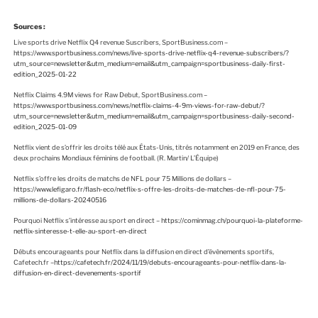
Sources
:
Live sports drive Netflix Q4 revenue Suscribers, SportBusiness.com –
https://www.sportbusiness.com/news/live-sports-drive-netflix-q4-revenue-subscribers/?
utm_source=newsletter&utm_medium=email&utm_campaign=sportbusiness-daily-first-
edition_2025-01-22
Netflix Claims 4.9M views for Raw Debut, SportBusiness.com –
https://www.sportbusiness.com/news/netflix-claims-4-9m-views-for-raw-debut/?
utm_source=newsletter&utm_medium=email&utm_campaign=sportbusiness-daily-second-
edition_2025-01-09
Netflix vient de s’offrir les droits télé aux États-Unis, titrés notamment en 2019 en France, des
deux prochains Mondiaux féminins de football. (R. Martin/ L’Équipe)
Netflix s’offre les droits de matchs de NFL pour 75 Millions de dollars –
https://www.lefigaro.fr/flash-eco/netflix-s-offre-les-droits-de-matches-de-nfl-pour-75-
millions-de-dollars-20240516
Pourquoi Netflix s’intéresse au sport en direct –
https://cominmag.ch/pourquoi-la-plateforme-
netflix-sinteresse-t-elle-au-sport-en-direct
Débuts encourageants pour Netflix dans la diffusion en direct d’évènements sportifs,
Cafetech.fr –
https://cafetech.fr/2024/11/19/debuts-encourageants-pour-netflix-dans-la-
diffusion-en-direct-devenements-sportif