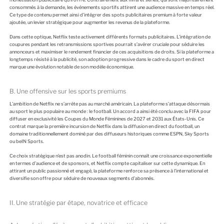
consommés à la demande, les événements sportifs attirent une audience massive en temps réel.
Ce type de contenu permet ainsi d’intégrer des spots publicitaires premium à forte valeur
ajoutée, un levier stratégique pour augmenter les revenus de la plateforme.
Dans cette optique, Netflix teste activement différents formats publicitaires. L’intégration de
coupures pendant les retransmissions sportives pourrait s’avérer cruciale pour séduire les
annonceurs et maximiser le rendement financier de ces acquisitions de droits. Si la plateforme a
longtemps résisté à la publicité, son adoption progressive dans le cadre du sport en direct
marque une évolution notable de son modèle économique.
B. Une offensive sur les sports premiums
L’ambition de Netflix ne s’arrête pas au marché américain. La plateforme s’attaque désormais
au sport le plus populaire au monde : le football. Un accord a ainsi été conclu avec la FIFA pour
diffuser en exclusivité les Coupes du Monde Féminines de 2027 et 2031 aux États-Unis. Ce
contrat marque la première incursion de Netflix dans la diffusion en direct du football, un
domaine traditionnellement dominé par des diffuseurs historiques comme ESPN, Sky Sports
ou beIN Sports.
Ce choix stratégique n’est pas anodin. Le football féminin connaît une croissance exponentielle
en termes d’audience et de sponsors, et Netflix compte capitaliser sur cette dynamique. En
attirant un public passionné et engagé, la plateforme renforce sa présence à l’international et
diversifie son offre pour séduire de nouveaux segments d’abonnés.
II. Une stratégie par étape, novatrice et efficace