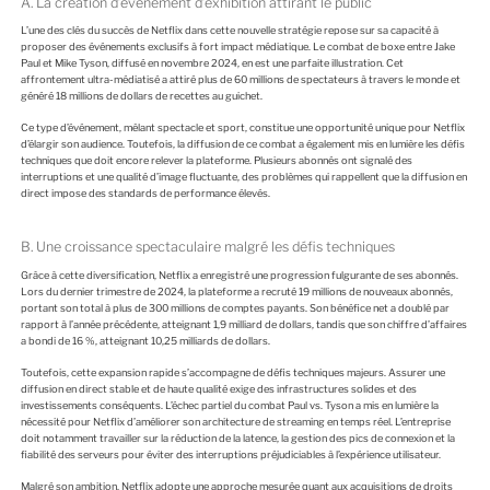
A. La création d’évènement d’exhibition attirant le public
L’une des clés du succès de Netflix dans cette nouvelle stratégie repose sur sa capacité à
proposer des événements exclusifs à fort impact médiatique. Le combat de boxe entre Jake
Paul et Mike Tyson, diffusé en novembre 2024, en est une parfaite illustration. Cet
affrontement ultra-médiatisé a attiré plus de 60 millions de spectateurs à travers le monde et
généré 18 millions de dollars de recettes au guichet.
Ce type d’événement, mêlant spectacle et sport, constitue une opportunité unique pour Netflix
d’élargir son audience. Toutefois, la diffusion de ce combat a également mis en lumière les défis
techniques que doit encore relever la plateforme. Plusieurs abonnés ont signalé des
interruptions et une qualité d’image fluctuante, des problèmes qui rappellent que la diffusion en
direct impose des standards de performance élevés.
B. Une croissance spectaculaire malgré les défis techniques
Grâce à cette diversification, Netflix a enregistré une progression fulgurante de ses abonnés.
Lors du dernier trimestre de 2024, la plateforme a recruté 19 millions de nouveaux abonnés,
portant son total à plus de 300 millions de comptes payants. Son bénéfice net a doublé par
rapport à l’année précédente, atteignant 1,9 milliard de dollars, tandis que son chiffre d’affaires
a bondi de 16 %, atteignant 10,25 milliards de dollars.
Toutefois, cette expansion rapide s’accompagne de défis techniques majeurs. Assurer une
diffusion en direct stable et de haute qualité exige des infrastructures solides et des
investissements conséquents. L’échec partiel du combat Paul vs. Tyson a mis en lumière la
nécessité pour Netflix d’améliorer son architecture de streaming en temps réel. L’entreprise
doit notamment travailler sur la réduction de la latence, la gestion des pics de connexion et la
fiabilité des serveurs pour éviter des interruptions préjudiciables à l’expérience utilisateur.
Malgré son ambition, Netflix adopte une approche mesurée quant aux acquisitions de droits