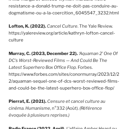
resistance-a-donald-trump-ne-doit-pas-conduire-au-
dogmatisme-ou-a-la-coercition_6045547_3232.html
Lofton, K. (2022).
Cancel Culture
. The Yale Review.
https://yalereview.org/article/kathryn-lofton-cancel-
culture
Murray, C. (2023, December 22).
‘Aquaman 2’ One Of
DC’s Worst-Reviewed Films — And Could Be The
Latest Superhero Box Office Flop.
Forbes.
https://www.forbes.com/sites/conormurray/2023/12/2
2/aquaman-sequel-one-of-dcs-worst-reviewed-films-
and-could-be-the-latest-superhero-box-office-flop/
Pierrat, E. (2021).
Censure et cancel culture au
cinéma.
Humanisme
, n°332 (Août).
(Référence
évoquée à plusieurs reprises.)
Radio France (2022, April).
L’affaire Amber Heard ou