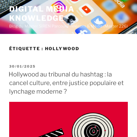
A
DIGITAL MEDIA
l
KNOWLEDGE
l
e
Blog du Master SIREN Parcours Télécom & Média (Master 226)
r
a
u
ÉTIQUETTE :
HOLLYWOOD
c
o
P
30/01/2025
n
U
Hollywood au tribunal du hashtag : la
t
B
cancel culture, entre justice populaire et
L
e
I
lynchage moderne ?
n
É
u
L
E
p
r
i
n
c