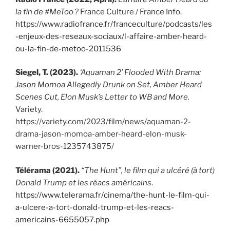
la fin de #MeToo ?
France Culture / France Info.
https://www.radiofrance.fr/franceculture/podcasts/les
-enjeux-des-reseaux-sociaux/l-affaire-amber-heard-
ou-la-fin-de-metoo-2011536
Siegel, T. (2023).
‘Aquaman 2’ Flooded With Drama:
Jason Momoa Allegedly Drunk on Set, Amber Heard
Scenes Cut, Elon Musk’s Letter to WB and More.
Variety.
https://variety.com/2023/film/news/aquaman-2-
drama-jason-momoa-amber-heard-elon-musk-
warner-bros-1235743875/
Télérama (2021).
“The Hunt”, le film qui a ulcéré (à tort)
Donald Trump et les réacs américains
.
https://www.telerama.fr/cinema/the-hunt-le-film-qui-
a-ulcere-a-tort-donald-trump-et-les-reacs-
americains-6655057.php