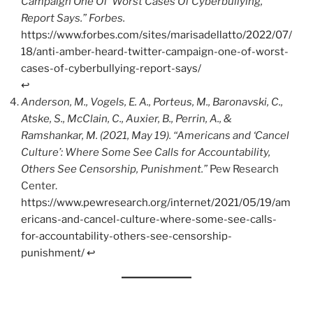
Campaign One Of ‘Worst Cases Of Cyberbullying,’
Report Says.”
Forbes.
https://www.forbes.com/sites/marisadellatto/2022/07/
18/anti-amber-heard-twitter-campaign-one-of-worst-
cases-of-cyberbullying-report-says/
↩︎
Anderson, M., Vogels, E. A., Porteus, M., Baronavski, C.,
Atske, S., McClain, C., Auxier, B., Perrin, A., &
Ramshankar, M. (2021, May 19). “Americans and ‘Cancel
Culture’: Where Some See Calls for Accountability,
Others See Censorship, Punishment.”
Pew Research
Center.
https://www.pewresearch.org/internet/2021/05/19/am
ericans-and-cancel-culture-where-some-see-calls-
for-accountability-others-see-censorship-
punishment/
↩︎