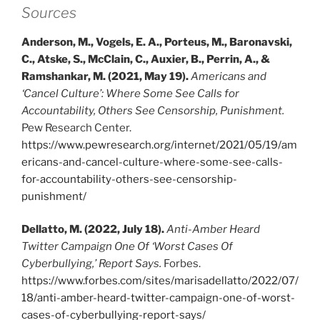
Sources
Anderson, M., Vogels, E. A., Porteus, M., Baronavski,
C., Atske, S., McClain, C., Auxier, B., Perrin, A., &
Ramshankar, M. (2021, May 19).
Americans and
‘Cancel Culture’: Where Some See Calls for
Accountability, Others See Censorship, Punishment.
Pew Research Center.
https://www.pewresearch.org/internet/2021/05/19/am
ericans-and-cancel-culture-where-some-see-calls-
for-accountability-others-see-censorship-
punishment/
Dellatto, M. (2022, July 18).
Anti-Amber Heard
Twitter Campaign One Of ‘Worst Cases Of
Cyberbullying,’ Report Says.
Forbes.
https://www.forbes.com/sites/marisadellatto/2022/07/
18/anti-amber-heard-twitter-campaign-one-of-worst-
cases-of-cyberbullying-report-says/