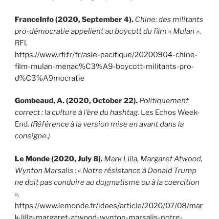
FranceInfo (2020, September 4).
Chine: des militants
pro-démocratie appellent au boycott du film « Mulan »
.
RFI.
https://www.rfi.fr/fr/asie-pacifique/20200904-chine-
film-mulan-menac%C3%A9-boycott-militants-pro-
d%C3%A9mocratie
Gombeaud, A. (2020, October 22).
Politiquement
correct : la culture à l’ère du hashtag.
Les Echos Week-
End.
(Référence à la version mise en avant dans la
consigne.)
Le Monde (2020, July 8).
Mark Lilla, Margaret Atwood,
Wynton Marsalis : « Notre résistance à Donald Trump
ne doit pas conduire au dogmatisme ou à la coercition
».
https://www.lemonde.fr/idees/article/2020/07/08/mar
k-lilla-margaret-atwood-wynton-marsalis-notre-