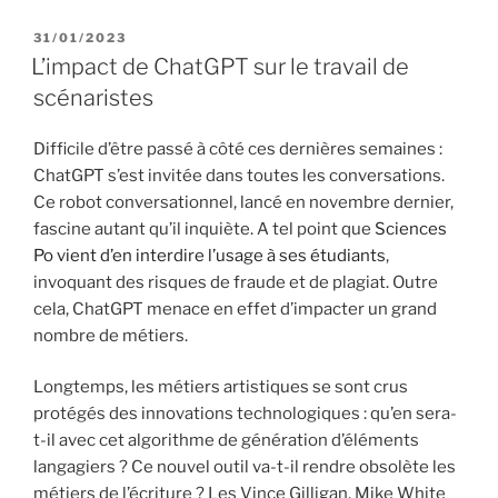
P
31/01/2023
U
L’impact de ChatGPT sur le travail de
B
scénaristes
L
I
É
Difficile d’être passé à côté ces dernières semaines :
L
ChatGPT s’est invitée dans toutes les conversations.
E
Ce robot conversationnel, lancé en novembre dernier,
fascine autant qu’il inquiète. A tel point que
Sciences
Po vient d’en interdire l’usage à ses étudiants
,
invoquant des risques de fraude et de plagiat. Outre
cela, ChatGPT menace en effet d’impacter un grand
nombre de métiers.
Longtemps, les métiers artistiques se sont crus
protégés des innovations technologiques : qu’en sera-
t-il avec cet algorithme de génération d’éléments
langagiers ? Ce nouvel outil va-t-il rendre obsolète les
métiers de l’écriture ? Les Vince Gilligan, Mike White