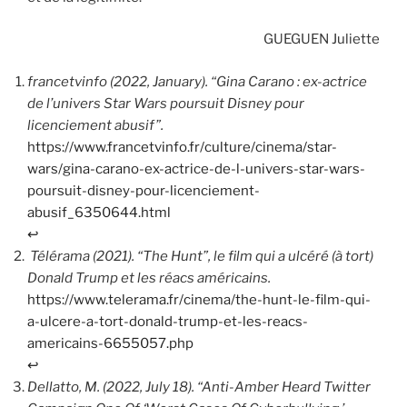
GUEGUEN Juliette
francetvinfo (2022, January). “Gina Carano : ex-actrice
de l’univers Star Wars poursuit Disney pour
licenciement abusif”.
https://www.francetvinfo.fr/culture/cinema/star-
wars/gina-carano-ex-actrice-de-l-univers-star-wars-
poursuit-disney-pour-licenciement-
abusif_6350644.html
↩︎
Télérama (2021). “The Hunt”, le film qui a ulcéré (à tort)
Donald Trump et les réacs américains.
https://www.telerama.fr/cinema/the-hunt-le-film-qui-
a-ulcere-a-tort-donald-trump-et-les-reacs-
americains-6655057.php
↩︎
Dellatto, M. (2022, July 18). “Anti-Amber Heard Twitter