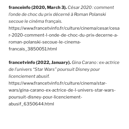
franceinfo (2020, March 3).
César 2020 : comment
l’onde de choc du prix décerné à Roman Polanski
secoue le cinéma français.
https://www.francetvinfo.fr/culture/cinema/cesar/cesa
r-2020-comment-l-onde-de-choc-du-prix-decerne-a-
roman-polanski-secoue-le-cinema-
francais_3850051.html
francetvinfo (2022, January).
Gina Carano : ex-actrice
de l’univers “Star Wars” poursuit Disney pour
licenciement abusif.
https://www.francetvinfo.fr/culture/cinema/star-
wars/gina-carano-ex-actrice-de-l-univers-star-wars-
poursuit-disney-pour-licenciement-
abusif_6350644.html