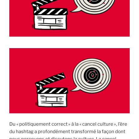
i
p
a
l
Du « politiquement correct » à la « cancel culture », l’ère
du hashtag a profondément transformé la façon dont
nous percevons et discutons la culture. La cancel