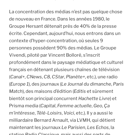
La concentration des médias n’est pas quelque chose
de nouveau en France. Dans les années 1980, le
Groupe Hersant détenait près de 40% de la presse
écrite. Cependant, aujourd’hui, nous entrons dans un
contexte d’hyper-concentration, où seules 9
personnes possèdent 90% des médias. Le Groupe
Vivendi, piloté par Vincent Bolloré, s’inscrit
profondément dans le paysage médiatique et culturel
français en détenant plusieurs chaînes de télévision
(
Canal+
,
CNews
,
C8
,
CStar
,
Planète+
, etc.), une radio
(
Europe 1
), des journaux (
Le Journal du dimanche
,
Paris
Match
), des maisons d’édition (
Editis
et sûrement
bientôt son principal concurrent
Hachette Livre
) et
Prisma media (
Capital
,
Femme actuelle
,
Geo
,
Ça
m’intéresse
,
Télé-Loisirs
,
Voici
, etc.). Il y a aussi le
milliardaire Bernard Arnault, via LVMH, qui détient
maintenant les journaux
Le Parisien
,
Les Echos
, la
station
Radio Classique
, mais aussi des parts de