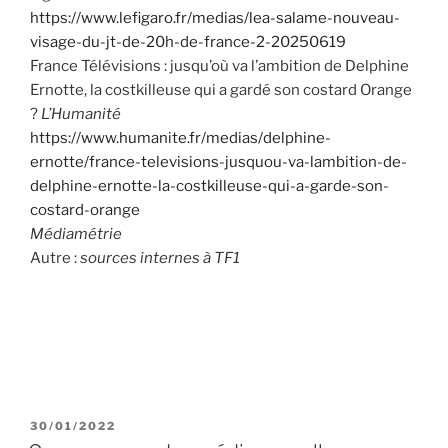
https://www.lefigaro.fr/medias/lea-salame-nouveau-
visage-du-jt-de-20h-de-france-2-20250619
France Télévisions : jusqu’où va l’ambition de Delphine
Ernotte, la costkilleuse qui a gardé son costard Orange
?
L’Humanité
https://www.humanite.fr/medias/delphine-
ernotte/france-televisions-jusquou-va-lambition-de-
delphine-ernotte-la-costkilleuse-qui-a-garde-son-
costard-orange
Médiamétrie
Autre :
sources internes à TF1
P
30/01/2022
U