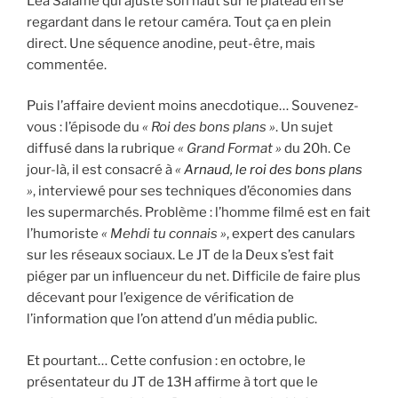
Léa Salamé qui ajuste son haut sur le plateau en se
regardant dans le retour caméra. Tout ça en plein
direct. Une séquence anodine, peut-être, mais
commentée.
Puis l’affaire devient moins anecdotique… Souvenez-
vous : l’épisode du
« Roi des bons plans »
. Un sujet
diffusé dans la rubrique
« Grand Format »
du 20h. Ce
jour-là, il est consacré à
«
Arnaud, le roi des bons plans
»
, interviewé pour ses techniques d’économies dans
les supermarchés. Problème : l’homme filmé est en fait
l’humoriste
« Mehdi tu connais »
, expert des canulars
sur les réseaux sociaux. Le JT de la Deux s’est fait
piéger par un influenceur du net. Difficile de faire plus
décevant pour l’exigence de vérification de
l’information que l’on attend d’un média public.
Et pourtant… Cette confusion : en octobre, le
présentateur du JT de 13H affirme à tort que le