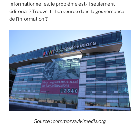
informationnelles, le problème est-il seulement
i
éditorial ? Trouve-t-il sa source dans la gouvernance
p
de l’information
?
a
l
Source : commonswikimedia.org