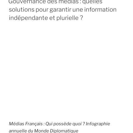
Gouvernance des médias : quelles
B
solutions pour garantir une information
L
I
indépendante et plurielle ?
É
L
E
Médias Français : Qui possède quoi ?
Infographie
annuelle du Monde Diplomatique