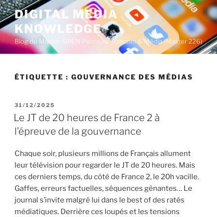
A
DIGITAL MEDIA
l
KNOWLEDGE
l
e
Blog du Master SIREN Parcours Télécom & Média (Master 226)
r
a
u
ÉTIQUETTE :
GOUVERNANCE DES MÉDIAS
c
o
P
31/12/2025
n
U
Le JT de 20 heures de France 2 à
t
B
l’épreuve de la gouvernance
L
e
I
n
É
Chaque soir, plusieurs millions de Français allument
u
L
leur télévision pour regarder le JT de 20 heures. Mais
E
p
ces derniers temps, du côté de France 2, le 20h vacille.
r
Gaffes, erreurs factuelles, séquences gênantes… Le
i
journal s’invite malgré lui dans le best of des ratés
n
médiatiques. Derrière ces loupés et les tensions
c