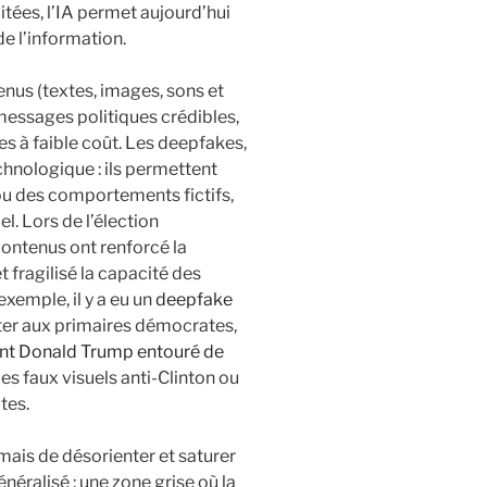
tées, l’IA permet aujourd’hui
de l’information.
nus (textes, images, sons et
messages politiques crédibles,
s à faible coût. Les deepfakes,
echnologique : ils permettent
ou des comportements fictifs,
iel. Lors de l’élection
contenus ont renforcé la
t fragilisé la capacité des
exemple, il y a eu un
deepfake
ter aux primaires démocrates,
nt Donald Trump entouré de
es faux visuels anti-Clinton ou
tes.
mais de désorienter et saturer
néralisé : une zone grise où la