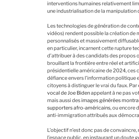
interventions humaines relativement limi
une industrialisation de la manipulation 
Les technologies de génération de conte
vidéos) rendent possible la création de 
personnalisés et massivement diffusable
en particulier, incarnent cette rupture t
d’attribuer à des candidats des propos 
brouillant la frontière entre réel et artific
présidentielle américaine de 2024, ces 
défiance envers l’information politique e
citoyens à distinguer le vrai du faux. Par 
vocal de Joe Biden
appelant à ne pas vo
mais aussi des
images générées montra
supporters afro-américains
, ou encore d
anti-immigration attribués aux démocra
L’objectif n’est donc pas de convaincre, 
l’espace public, en instaurant un doute gé