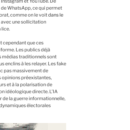
 Instagram et YouTube. De
elui de WhatsApp, ce qui permet
torat, comme on le voit
dans le
, avec une sollicitation
lice.
nt cependant que ces
iforme. Les publics déjà
es médias traditionnels sont
 enclins à les relayer. Les fake
nc pas massivement de
 opinions préexistantes,
rs et à la polarisation de
on idéologique directe. L’IA
r de la guerre informationnelle,
s dynamiques électorales