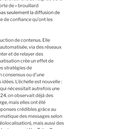
orte de « brouillard
pas seulement la diffusion de
te de confiance qu’ont les
oduction de contenus. Elle
 automatisée, via des réseaux
ter et de relayer des
tisation crée un effet de
es stratégies de
un consensus ou d’une
 idées. L’échelle est nouvelle :
qui nécessitait autrefois une
024, on observait déjà des
rge
, mais elles ont été
réponses crédibles grâce au
utomatique des messages selon
éolocalisation), mais aussi des