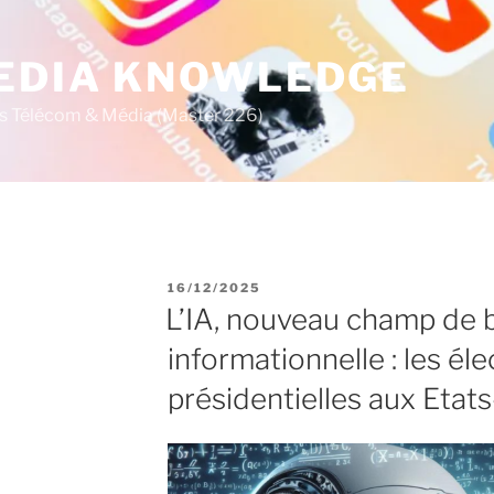
MEDIA KNOWLEDGE
s Télécom & Média (Master 226)
P
16/12/2025
U
L’IA, nouveau champ de ba
B
L
informationnelle : les éle
I
É
présidentielles aux Etat
L
E