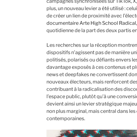
campagnes synchronisées sur TikTok, X,
plus, un nouveau levier a été utilisé : c
de créer un lien de proximité avec l’élec
documentaire Arte High School Radical
quotidienne de la part des deux partis en 
Les recherches sur la réception montre
dispositifs n’agissent pas de manière un
politisés, polarisés ou défiants envers l
davantage exposés à ces contenus et plus
news et deepfakes ne convertissent do
nouveaux électeurs, mais renforcent des
contribuant à la radicalisation des discou
l’espace public, plutôt qu’à une conversi
devient ainsi un levier stratégique majeu
non plus marginal, mais central dans le
contemporaines.