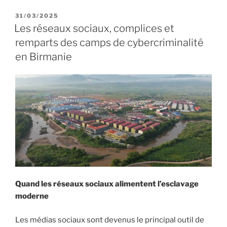
P
31/03/2025
U
Les réseaux sociaux, complices et
B
remparts des camps de cybercriminalité
L
I
en Birmanie
É
L
E
Quand les réseaux sociaux alimentent l’esclavage
moderne
Les médias sociaux sont devenus le principal outil de