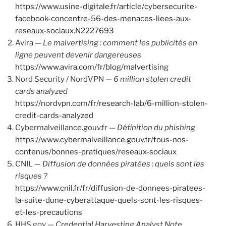
https://www.usine-digitale.fr/article/cybersecurite-
facebook-concentre-56-des-menaces-liees-aux-
reseaux-sociaux.N2227693
Avira —
Le malvertising : comment les publicités en
ligne peuvent devenir dangereuses
https://www.avira.com/fr/blog/malvertising
Nord Security / NordVPN —
6 million stolen credit
cards analyzed
https://nordvpn.com/fr/research-lab/6-million-stolen-
credit-cards-analyzed
Cybermalveillance.gouv.fr —
Définition du phishing
https://www.cybermalveillance.gouv.fr/tous-nos-
contenus/bonnes-pratiques/reseaux-sociaux
CNIL —
Diffusion de données piratées : quels sont les
risques ?
https://www.cnil.fr/fr/diffusion-de-donnees-piratees-
la-suite-dune-cyberattaque-quels-sont-les-risques-
et-les-precautions
HHS.gov —
Credential Harvesting Analyst Note