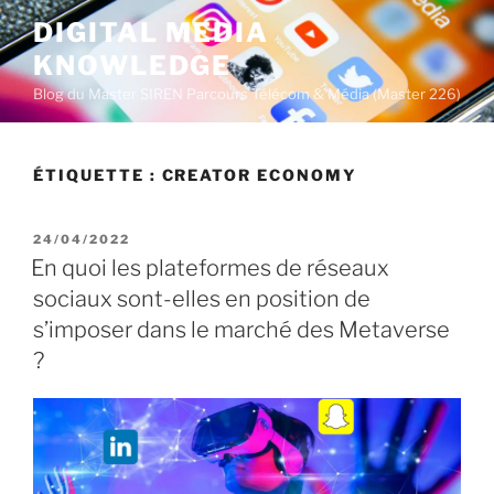
A
DIGITAL MEDIA
l
KNOWLEDGE
l
e
Blog du Master SIREN Parcours Télécom & Média (Master 226)
r
a
u
ÉTIQUETTE :
CREATOR ECONOMY
c
o
P
24/04/2022
n
U
En quoi les plateformes de réseaux
t
B
sociaux sont-elles en position de
L
e
I
s’imposer dans le marché des Metaverse
n
É
u
?
L
E
p
r
i
n
c