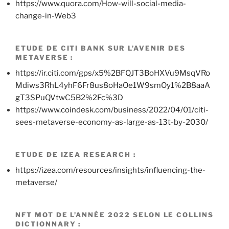
https://www.quora.com/How-will-social-media-
change-in-Web3
ETUDE DE CITI BANK SUR L’AVENIR DES
METAVERSE :
https://ir.citi.com/gps/x5%2BFQJT3BoHXVu9MsqVRo
Mdiws3RhL4yhF6Fr8us8oHaOe1W9smOy1%2B8aaA
gT3SPuQVtwC5B2%2Fc%3D
https://www.coindesk.com/business/2022/04/01/citi-
sees-metaverse-economy-as-large-as-13t-by-2030/
ETUDE DE IZEA RESEARCH :
https://izea.com/resources/insights/influencing-the-
metaverse/
NFT MOT DE L’ANNÉE 2022 SELON LE COLLINS
DICTIONNARY :