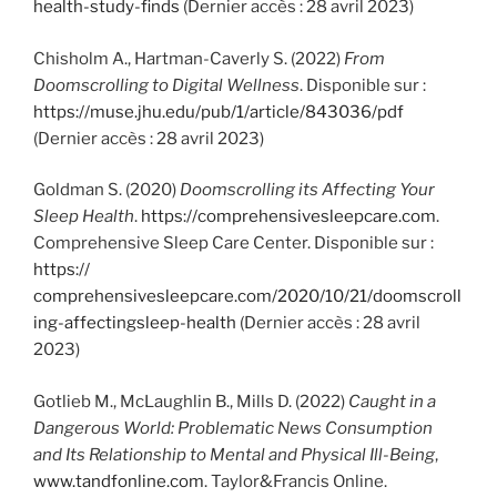
health-study-finds
(Dernier accès : 28 avril 2023)
Chisholm A., Hartman-Caverly S. (2022)
From
Doomscrolling to Digital Wellness
. Disponible sur :
https://muse.jhu.edu/pub/1/article/843036/pdf
(Dernier accès : 28 avril 2023)
Goldman S. (2020)
Doomscrolling its Affecting Your
Sleep Health
.
https://comprehensivesleepcare.com
.
Comprehensive Sleep Care Center. Disponible sur :
https://
comprehensivesleepcare.com/2020/10/21/doomscroll
ing-affectingsleep-health
(Dernier accès : 28 avril
2023)
Gotlieb M., McLaughlin B., Mills D. (2022)
Caught in a
Dangerous World: Problematic News Consumption
and Its Relationship to Mental and Physical Ill-Being
,
www.tandfonline.com
. Taylor&Francis Online.