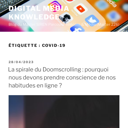
A
DIGITAL MEDIA
l
KNOWLEDGE
l
e
Blog du Master SIREN Parcours Télécom & Média (Master 226)
r
a
u
ÉTIQUETTE :
COVID-19
c
o
P
28/04/2023
n
U
La spirale du Doomscrolling : pourquoi
t
B
nous devons prendre conscience de nos
L
e
I
habitudes en ligne ?
n
É
u
L
E
p
r
i
n
c