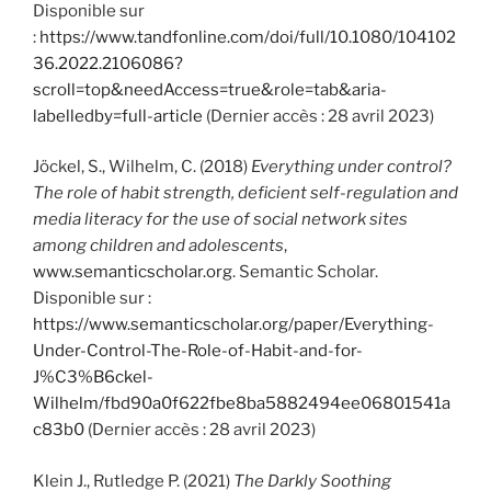
Disponible sur
:
https://www.tandfonline.com/doi/full/10.1080/104102
36.2022.2106086?
scroll=top&needAccess=true&role=tab&aria-
labelledby=full-article
(Dernier accès : 28 avril 2023)
Jöckel, S., Wilhelm, C. (2018)
Everything under control?
The role of habit strength, deficient self-regulation and
media literacy for the use of social network sites
among children and adolescents
,
www.semanticscholar.org
. Semantic Scholar.
Disponible sur :
https://www.semanticscholar.org/paper/Everything-
Under-Control-The-Role-of-Habit-and-for-
J%C3%B6ckel-
Wilhelm/fbd90a0f622fbe8ba5882494ee06801541a
c83b0
(Dernier accès : 28 avril 2023)
Klein J., Rutledge P. (2021)
The Darkly Soothing