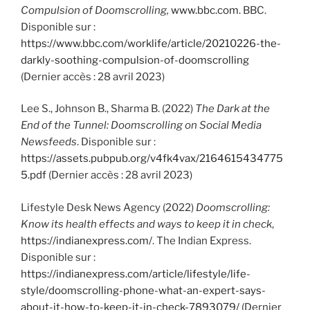
Compulsion of Doomscrolling,
www.bbc.com
. BBC.
Disponible sur :
https://www.bbc.com/worklife/article/20210226-the-
darkly-soothing-compulsion-of-doomscrolling
(Dernier accès : 28 avril 2023)
Lee S., Johnson B., Sharma B. (2022)
The Dark at the
End of the Tunnel: Doomscrolling on Social Media
Newsfeeds
. Disponible sur :
https://assets.pubpub.org/v4fk4vax/2164615434775
5.pdf
(Dernier accès : 28 avril 2023)
Lifestyle Desk News Agency (2022)
Doomscrolling:
Know its health effects and ways to keep it in check
,
https://indianexpress.com/
. The Indian Express.
Disponible sur :
https://indianexpress.com/article/lifestyle/life-
style/doomscrolling-phone-what-an-expert-says-
about-it-how-to-keep-it-in-check-7893079/
(Dernier