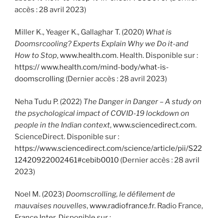
accès : 28 avril 2023)
Miller K., Yeager K., Gallaghar T. (2020)
What is
Doomsrcooling? Experts Explain Why we Do it-and
How to Stop
,
www.health.com
. Health. Disponible sur :
https:// www.health.com/mind-body/what-is-
doomscrolling
(Dernier accès : 28 avril 2023)
Neha Tudu P. (2022)
The Danger in Danger – A study on
the psychological impact of COVID-19 lockdown on
people in the Indian context
,
www.sciencedirect.com
.
ScienceDirect. Disponible sur :
https://www.sciencedirect.com/science/article/pii/S22
12420922002461#cebib0010
(Dernier accès : 28 avril
2023)
Noel M. (2023)
Doomscrolling, le défilement de
mauvaises nouvelles
,
www.radiofrance.fr
. Radio France,
France Inter. Disponible sur :