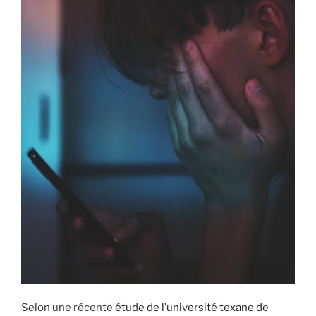
i
p
a
l
Selon une récente
étude de l’université texane de