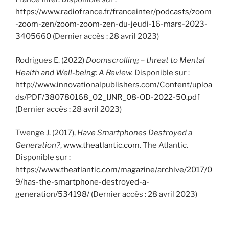
https://www.radiofrance.fr/franceinter/podcasts/zoom
-zoom-zen/zoom-zoom-zen-du-jeudi-16-mars-2023-
3405660
(Dernier accès : 28 avril 2023)
Rodrigues E. (2022)
Doomscrolling – threat to Mental
Health and Well-being: A Review.
Disponible sur :
http://www.innovationalpublishers.com/Content/uploa
ds/PDF/380780168_02_IJNR_08-OD-2022-50.pdf
(Dernier accès : 28 avril 2023)
Twenge J. (2017),
Have Smartphones Destroyed a
Generation?
,
www.theatlantic.com
. The Atlantic.
Disponible sur :
https://www.theatlantic.com/magazine/archive/2017/0
9/has-the-smartphone-destroyed-a-
generation/534198/
(Dernier accès : 28 avril 2023)