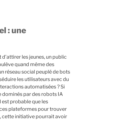
el : une
’attirer les jeunes, un public
ve soulève quand même des
un réseau social peuplé de bots
éduire les utilisateurs avec du
nteractions automatisées ? Si
e dominés par des robots IA
l est probable que les
 ces plateformes pour trouver
 cette initiative pourrait avoir