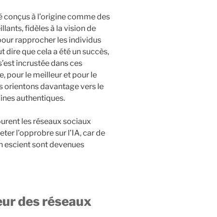
é conçus à l’origine comme des
ants, fidèles à la vision de
our rapprocher les individus
ut dire que cela a été un succès,
’est incrustée dans ces
e, pour le meilleur et pour le
us orientons davantage vers le
aines authentiques.
ourent les réseaux sociaux
jeter l’opprobre sur l’IA, car de
on escient sont devenues
eur des réseaux