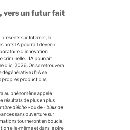
 vers un futur fait
 présents sur Internet, la
s bots IA pourrait devenir
boratoire d’innovation
criminelle, l’IA pourrait
e d’ici 2026.
On se retrouvera
ve dégénérative
:
l’IA se
s propres productions.
tira au phénomène appelé
e résultats de plus en plus
ambre d’écho
» ou de
« biais de
oyances sans ouverture sur
rmations tourneront en boucle,
ation elle-même et dans le pire