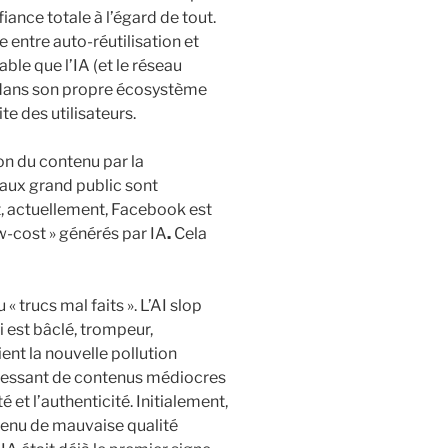
iance totale à l’égard de tout.
e entre auto-réutilisation et
able que l’IA (et le réseau
e dans son propre écosystème
e des utilisateurs.
on du contenu par la
iaux grand public sont
t, actuellement, Facebook est
w-cost » générés par IA
.
Cela
 « trucs mal faits ». L’AI slop
 est bâclé, trompeur,
ient la nouvelle pollution
incessant de contenus médiocres
 et l’authenticité. Initialement,
tenu de mauvaise qualité