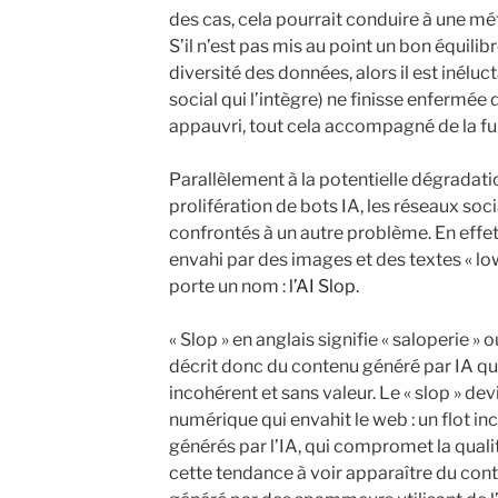
des cas, cela pourrait conduire à une méf
S’il n’est pas mis au point un bon équilibr
diversité des données, alors il est inéluct
social qui l’intègre) ne finisse enfermé
appauvri, tout cela accompagné de la fuit
Parallèlement à la potentielle dégradati
prolifération de bots IA, les réseaux soc
confrontés à un autre problème. En effe
envahi par des images et des textes « lo
porte un nom :
l’AI Slop
.
« Slop » en anglais signifie « saloperie » ou
décrit donc du contenu généré par IA qui
incohérent et sans valeur. Le « slop » dev
numérique qui envahit le web : un flot 
générés par l’IA, qui compromet la qualité
cette tendance à voir apparaître du con