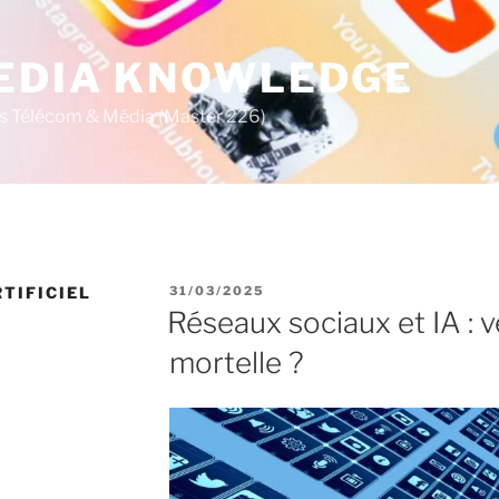
MEDIA KNOWLEDGE
s Télécom & Média (Master 226)
P
TIFICIEL
31/03/2025
U
Réseaux sociaux et IA : ve
B
L
mortelle ?
I
É
L
E