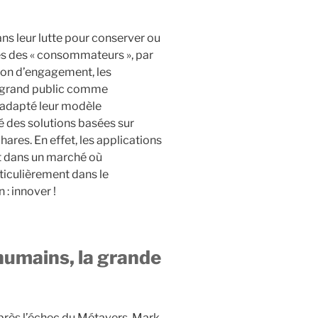
ans leur lutte pour conserver ou
rès des « consommateurs », par
tion d’engagement, les
x grand public comme
t adapté leur modèle
 des solutions basées sur
phares. En effet, les applications
et dans un marché où
rticulièrement dans le
 : innover !
 humains, la grande
près l’échec du Métavers, Mark