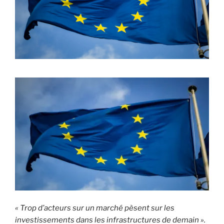
i
p
a
l
« Trop d’acteurs sur un marché pèsent sur les
investissements dans les infrastructures de demain ».