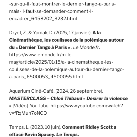
-sur-qu-il-faut-montrer-le-dernier-tango-a-paris-
mais-il-faut-se-demander-comment-l-
encadrer_6458202_3232.html
Dryef, Z., & Yamak, D. (2025, 17 janvier).
A la
Cinémathèque, les coulisses de la polémique autour
du « Dernier Tango à Paris »
.
Le Monde.fr
.
https://www.lemonde.fr/m-le-
mag/article/2025/01/15/a-la-cinematheque-les-
coulisses-de-la-polemique-autour-du-dernier-tango-
a-paris_6500053_4500055.html
Aquarium Ciné-Café. (2024, 26 septembre).
MASTERCLASS – Chloé Thibaud « Désirer la violence
»
[Vidéo]. YouTube.
https://www.youtube.com/watch?
v=fRqMuh7oNCQ
Temps, L. (2023, 10 juin).
Comment Ridley Scott a
effacé Kevin Spacey.
Le Temps
.