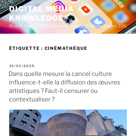
A
DIGITAL MEDIA
l
KNOWLEDGE
l
e
Blog du Master SIREN Parcours Télécom & Média (Master 226)
r
a
u
ÉTIQUETTE :
CINÉMATHÈQUE
c
o
P
31/01/2025
n
U
Dans quelle mesure la cancel culture
t
B
influence-t-elle la diffusion des œuvres
L
e
I
artistiques ? Faut-il censurer ou
n
É
u
contextualiser ?
L
E
p
r
i
n
c