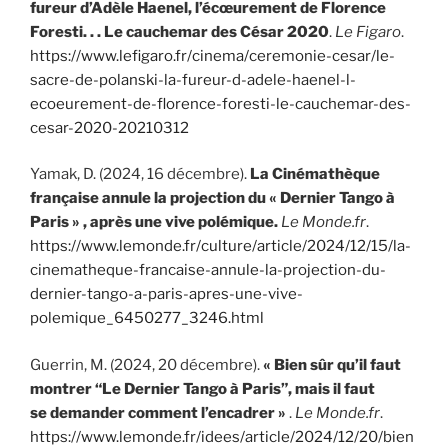
fureur d’Adèle Haenel, l’écœurement de Florence
Foresti. . . Le cauchemar des César 2020
.
Le Figaro
.
https://www.lefigaro.fr/cinema/ceremonie-cesar/le-
sacre-de-polanski-la-fureur-d-adele-haenel-l-
ecoeurement-de-florence-foresti-le-cauchemar-des-
cesar-2020-20210312
Yamak, D. (2024, 16 décembre).
La Cinémathèque
française annule la projection du « Dernier Tango à
Paris » , après une vive polémique.
Le Monde.fr
.
https://www.lemonde.fr/culture/article/2024/12/15/la-
cinematheque-francaise-annule-la-projection-du-
dernier-tango-a-paris-apres-une-vive-
polemique_6450277_3246.html
Guerrin, M. (2024, 20 décembre).
« Bien sûr qu’il faut
montrer “Le Dernier Tango à Paris”, mais il faut
se demander comment l’encadrer »
.
Le Monde.fr
.
https://www.lemonde.fr/idees/article/2024/12/20/bien