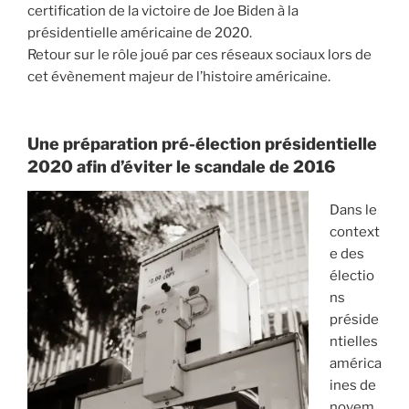
certification de la victoire de Joe Biden à la
i
présidentielle américaine de 2020.
p
Retour sur le rôle joué par ces réseaux sociaux lors de
a
cet évènement majeur de l’histoire américaine.
l
Une préparation pré-élection présidentielle
2020 afin d’éviter le scandale de 2016
Dans le
context
e des
électio
ns
préside
ntielles
américa
ines de
novem