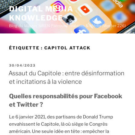
A
DIGITAL MEDIA
l
KNOWLEDGE
l
e
Blog du Master SIREN Parcours Télécom & Média (Master 226)
r
a
u
ÉTIQUETTE :
CAPITOL ATTACK
c
o
P
30/04/2023
n
U
Assaut du Capitole : entre désinformation
t
B
et incitations à la violence
L
e
I
n
É
Quelles responsabilités pour Facebook
u
L
et Twitter ?
E
p
r
Le 6 janvier 2021, des partisans de Donald Trump
i
envahissent le Capitole, là où siège le Congrès
n
américain. Une seule idée en tête : empêcher la
c