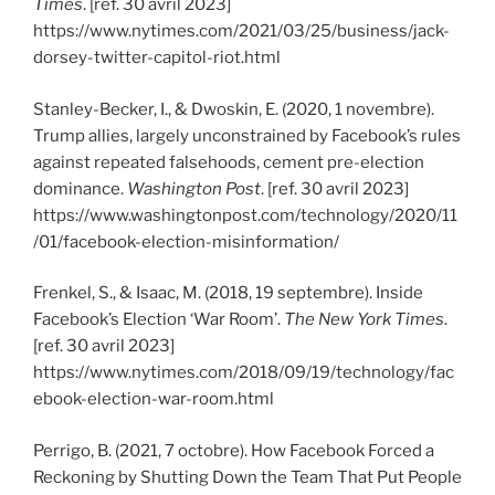
Times
. [ref. 30 avril 2023]
https://www.nytimes.com/2021/03/25/business/jack-
dorsey-twitter-capitol-riot.html
Stanley-Becker, I., & Dwoskin, E. (2020, 1 novembre).
Trump allies, largely unconstrained by Facebook’s rules
against repeated falsehoods, cement pre-election
dominance.
Washington Post
. [ref. 30 avril 2023]
https://www.washingtonpost.com/technology/2020/11
/01/facebook-election-misinformation/
Frenkel, S., & Isaac, M. (2018, 19 septembre). Inside
Facebook’s Election ‘War Room’.
The New York Times
.
[ref. 30 avril 2023]
https://www.nytimes.com/2018/09/19/technology/fac
ebook-election-war-room.html
Perrigo, B. (2021, 7 octobre). How Facebook Forced a
Reckoning by Shutting Down the Team That Put People