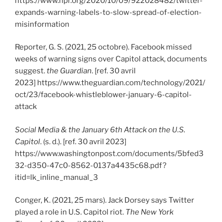
https://www.npr.org/2020/10/09/922028482/twitter-
expands-warning-labels-to-slow-spread-of-election-
misinformation
Reporter, G. S. (2021, 25 octobre). Facebook missed
weeks of warning signs over Capitol attack, documents
suggest.
the Guardian
. [ref. 30 avril
2023] https://www.theguardian.com/technology/2021/
oct/23/facebook-whistleblower-january-6-capitol-
attack
Social Media & the January 6th Attack on the U.S.
Capitol
. (s. d.). [ref. 30 avril 2023]
https://www.washingtonpost.com/documents/5bfed3
32-d350-47c0-8562-0137a4435c68.pdf?
itid=lk_inline_manual_3
Conger, K. (2021, 25 mars). Jack Dorsey says Twitter
played a role in U.S. Capitol riot.
The New York