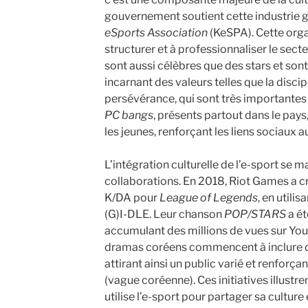
gouvernement soutient cette industrie gr
eSports Association
(KeSPA). Cette orga
structurer et à professionnaliser le sect
sont aussi célèbres que des stars et s
incarnant des valeurs telles que la discipl
persévérance, qui sont très importantes
PC bangs
, présents partout dans le pays
les jeunes, renforçant les liens sociaux a
L’intégration culturelle de l’e-sport se m
collaborations. En 2018, Riot Games a c
K/DA pour
League of Legends
, en utili
(G)I-DLE. Leur chanson
POP/STARS
a ét
accumulant des millions de vues sur You
dramas coréens commencent à inclure des
attirant ainsi un public varié et renforç
(vague coréenne). Ces initiatives illust
utilise l’e-sport pour partager sa culture