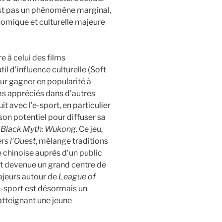
est pas un phénomène marginal,
omique et culturelle majeure
re à celui des films
il d’influence culturelle (Soft
ur gagner en popularité à
ms appréciés dans d’autres
 avec l’e-sport, en particulier
son potentiel pour diffuser sa
e
Black Myth: Wukong
. Ce jeu,
rs l’Ouest
, mélange traditions
e chinoise auprès d’un public
est devenue un grand centre de
ajeurs autour de
League of
e-sport est désormais un
 atteignant une jeune