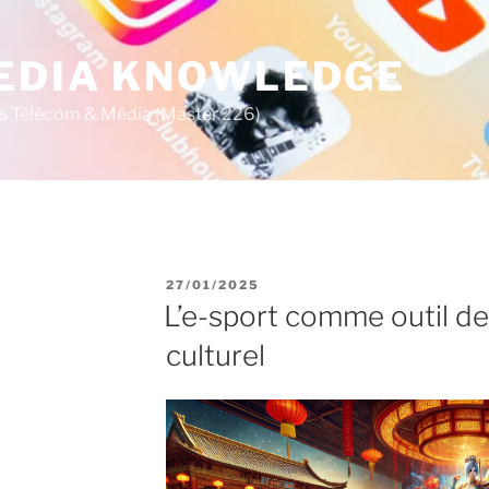
MEDIA KNOWLEDGE
s Télécom & Média (Master 226)
P
27/01/2025
U
L’e-sport comme outil d
B
L
culturel
I
É
L
E