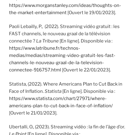
https://www.morganstanley.com/ideas/thoughts-on-
the-market-entertainment
[Ouvert le 19/01/2023].
Paoli Lebailly, P., (2022). Streaming vidéo gratuit : les
FAST channels, le nouveau graal de la télévision
connectée ?
La Tribune
[En ligne]. Disponible via :
https://www.latribune.fr/technos-
medias/medias/streaming-video-gratuit-les-fast-
channels-le-nouveau-graal-de-la-television-
connectee-916757.html
[Ouvert le 22/01/2023].
Statista, (2022). Where Americans Plan to Cut Back in
Face of Inflation.
Statista
[En ligne]. Disponible via :
https://www.statista.com/chart/27971/where-
americans-plan-to-cut-back-in-face-of-inflation/
[Ouvert le 21/01/2023].
Ubertalli, O., (2023). Streaming vidéo : la fin de l’âge d’or.
Le Point
[En ligne]. Disponible via :