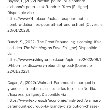
Bayard, F., (2022). Netflix : pourquoi le nombre
d’abonnés pourrait s’effondrer.
01net
[En ligne].
Disponible via :
https://www.01net.com/actualites/pourquoi-le-
nombre-dabonnes-pourrait-seffondrer.html
[Ouvert le
20/01/2023].
Bunch, S., (2022). The Great Rebundling is coming. It’s a
bad idea.
The Washington Post
[En ligne]. Disponible
via :
https://www.washingtonpost.com/opinions/2022/08/1
0/hbo-max-discovery-rebundling-bad/
[Ouvert le
22/01/2023].
Cagan, A., (2022). Walmart-Paramount : pourquoi la
grande distribution chasse sur les terres de Netflix.
L’Express
[En ligne]. Disponible via :
https://www.lexpress.fr/economie/high-tech/walmart-
paramount-pourquoi-la-grande-distribution-chasse-