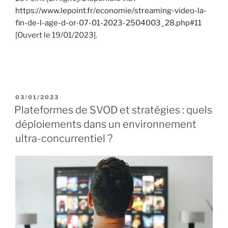
https://www.lepoint.fr/economie/streaming-video-la-
fin-de-l-age-d-or-07-01-2023-2504003_28.php#11
[Ouvert le 19/01/2023].
P
03/01/2023
U
Plateformes de SVOD et stratégies : quels
B
déploiements dans un environnement
L
I
ultra-concurrentiel ?
É
L
E