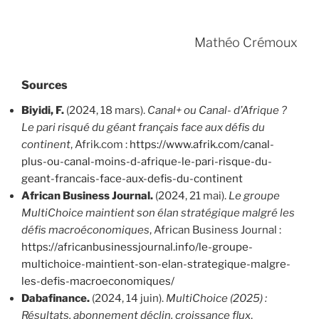
Mathéo Crémoux
Sources
Biyidi, F.
(2024, 18 mars).
Canal+ ou Canal- d’Afrique ?
Le pari risqué du géant français face aux défis du
continent
, Afrik.com :
https://www.afrik.com/canal-
plus-ou-canal-moins-d-afrique-le-pari-risque-du-
geant-francais-face-aux-defis-du-continent
African Business Journal.
(2024, 21 mai).
Le groupe
MultiChoice maintient son élan stratégique malgré les
défis macroéconomiques
, African Business Journal :
https://africanbusinessjournal.info/le-groupe-
multichoice-maintient-son-elan-strategique-malgre-
les-defis-macroeconomiques/
Dabafinance.
(2024, 14 juin).
MultiChoice (2025) :
Résultats, abonnement déclin, croissance flux
,