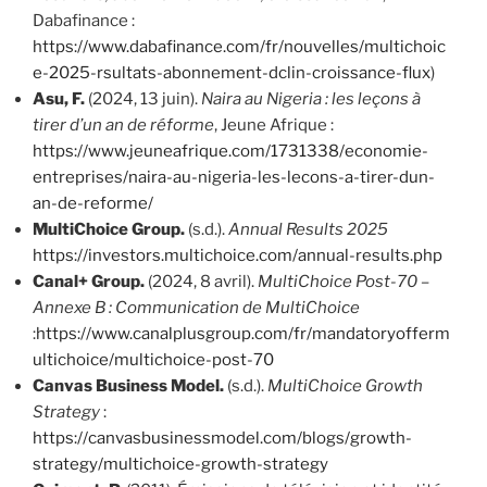
Dabafinance :
https://www.dabafinance.com/fr/nouvelles/multichoic
e-2025-rsultats-abonnement-dclin-croissance-flux
)
Asu, F.
(2024, 13 juin).
Naira au Nigeria : les leçons à
tirer d’un an de réforme
, Jeune Afrique :
https://www.jeuneafrique.com/1731338/economie-
entreprises/naira-au-nigeria-les-lecons-a-tirer-dun-
an-de-reforme/
MultiChoice Group.
(s.d.).
Annual Results
2025
https://investors.multichoice.com/annual-results.php
Canal+ Group.
(2024, 8 avril).
MultiChoice Post-70 –
Annexe B : Communication de MultiChoice
:
https://www.canalplusgroup.com/fr/mandatoryofferm
ultichoice/multichoice-post-70
Canvas Business Model.
(s.d.).
MultiChoice Growth
Strategy
:
https://canvasbusinessmodel.com/blogs/growth-
strategy/multichoice-growth-strategy