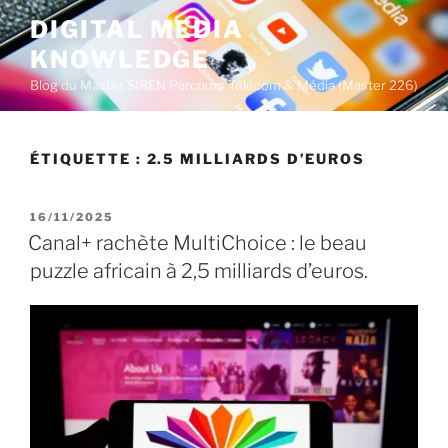
A
DIGITAL MEDIA
l
KNOWLEDGE
l
e
Blog du Master SIREN Parcours Télécom & Média (Master 226)
r
a
u
ÉTIQUETTE :
2.5 MILLIARDS D’EUROS
c
o
P
16/11/2025
n
U
Canal+ rachète MultiChoice : le beau
t
B
puzzle africain à 2,5 milliards d’euros.
L
e
I
n
É
u
L
E
p
r
i
n
c