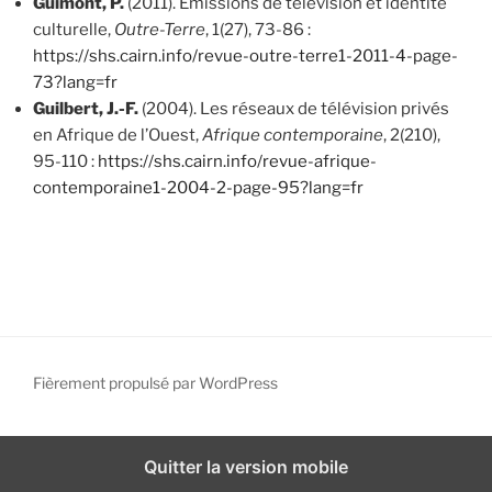
Guimont, P.
(2011). Émissions de télévision et identité
culturelle,
Outre-Terre
, 1(27), 73-86 :
https://shs.cairn.info/revue-outre-terre1-2011-4-page-
73?lang=fr
Guilbert, J.-F.
(2004). Les réseaux de télévision privés
en Afrique de l’Ouest,
Afrique contemporaine
, 2(210),
95-110 :
https://shs.cairn.info/revue-afrique-
contemporaine1-2004-2-page-95?lang=fr
Fièrement propulsé par WordPress
Quitter la version mobile