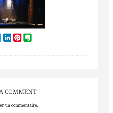
acebook
Twitter
LinkedIn
Pinterest
Evernote
 A COMMENT
er un commentaire.