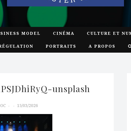
USINESS MODEL
CINÉMA
CULTURE ET NU
RÉGULATION
PORTRAITS
A PROPOS
jhPSJDhiRyQ-unsplash
MOC
15/03/2026