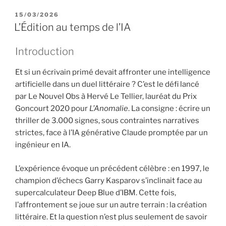
P
15/03/2026
U
L’Édition au temps de l’IA
B
L
Introduction
I
É
L
Et si un écrivain primé devait affronter une intelligence
E
artificielle dans un duel littéraire ? C’est le défi lancé
par Le Nouvel Obs à Hervé Le Tellier, lauréat du Prix
Goncourt 2020 pour
L’Anomalie
. La consigne : écrire un
thriller de 3.000 signes, sous contraintes narratives
strictes, face à l’IA générative Claude promptée par un
ingénieur en IA.
L’expérience évoque un précédent célèbre : en 1997, le
champion d’échecs Garry Kasparov s’inclinait face au
supercalculateur Deep Blue d’IBM. Cette fois,
l’affrontement se joue sur un autre terrain : la création
littéraire. Et la question n’est plus seulement de savoir