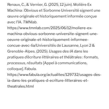
Renaux, C., & Vernier, G. (2025, 12 juin). Molière Ex
Machina : Obvious et Sorbonne Université signent une
œuvre originale et historiquement informée conçue
avec l’IA.
TMNlab
.
https://www.tmnlab.com/2025/06/12/moliere-ex-
machina-obvious-sorbonne-universite-signent-une-
oeuvre-originale-et-historiquement-informee-
concue-avec-lia/
Universités de Lausanne, Lyon 2 &
Grenoble-Alpes. (2025).
Usages des IA dans les
pratiques d’écriture littéraires et théâtrales : formats,
processus, résultats
[Appel à communications,
colloque]. Fabula.
https://www.fabula.org/actualites/129732/usages-des-
ia-dans-les-pratiques-d-ecriture-litteraires-et-
theatrales.html