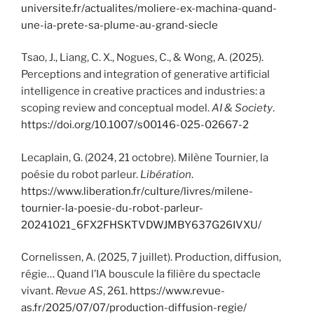
universite.fr/actualites/moliere-ex-machina-quand-
une-ia-prete-sa-plume-au-grand-siecle
Tsao, J., Liang, C. X., Nogues, C., & Wong, A. (2025).
Perceptions and integration of generative artificial
intelligence in creative practices and industries: a
scoping review and conceptual model.
AI & Society
.
https://doi.org/10.1007/s00146-025-02667-2
Lecaplain, G. (2024, 21 octobre). Milène Tournier, la
poésie du robot parleur.
Libération
.
https://www.liberation.fr/culture/livres/milene-
tournier-la-poesie-du-robot-parleur-
20241021_6FX2FHSKTVDWJMBY637G26IVXU/
Cornelissen, A. (2025, 7 juillet). Production, diffusion,
régie… Quand l’IA bouscule la filière du spectacle
vivant.
Revue AS
, 261.
https://www.revue-
as.fr/2025/07/07/production-diffusion-regie/