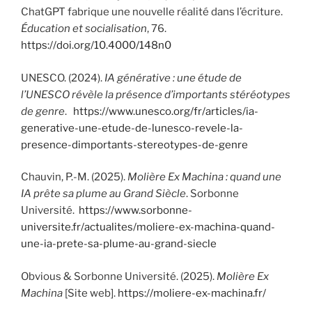
ChatGPT fabrique une nouvelle réalité dans l’écriture.
Éducation et socialisation
, 76.
https://doi.org/10.4000/148n0
UNESCO. (2024).
IA générative : une étude de
l’UNESCO révèle la présence d’importants stéréotypes
de genre
.
https://www.unesco.org/fr/articles/ia-
generative-une-etude-de-lunesco-revele-la-
presence-dimportants-stereotypes-de-genre
Chauvin, P.-M. (2025).
Molière Ex Machina : quand une
IA prête sa plume au Grand Siècle
. Sorbonne
Université.
https://www.sorbonne-
universite.fr/actualites/moliere-ex-machina-quand-
une-ia-prete-sa-plume-au-grand-siecle
Obvious & Sorbonne Université. (2025).
Molière Ex
Machina
[Site web].
https://moliere-ex-machina.fr/