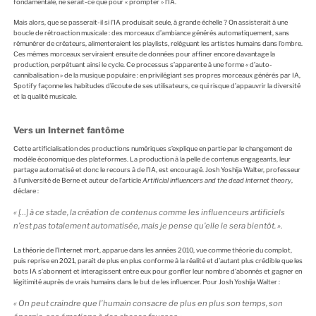
fondamentale, ne serait-ce que pour « prompter » l’IA.
Mais alors, que se passerait-il si l’IA produisait seule, à grande échelle ? On assisterait à une
boucle de rétroaction musicale : des morceaux d’ambiance générés automatiquement, sans
rémunérer de créateurs, alimenteraient les playlists, reléguant les artistes humains dans l’ombre.
Ces mêmes morceaux serviraient ensuite de données pour affiner encore davantage la
production, perpétuant ainsi le cycle. Ce processus s’apparente à une forme « d’auto-
cannibalisation » de la musique populaire : en privilégiant ses propres morceaux générés par IA,
Spotify façonne les habitudes d’écoute de ses utilisateurs, ce qui risque d’appauvrir la diversité
et la qualité musicale.
Vers un Internet fantôme
Cette artificialisation des productions numériques s’explique en partie par le changement de
modèle économique des plateformes. La production à la pelle de contenus engageants, leur
partage automatisé et donc le recours à de l’IA, est encouragé. Josh Yoshija Walter, professeur
à l’université de Berne et auteur de l’article
Artificial influencers and the dead internet theory
,
déclare :
« […]
à ce stade, la création de contenus comme les influenceurs artificiels
n’est pas totalement automatisée, mais je pense qu’elle le sera bientôt
. ».
La théorie de l’Internet mort
, apparue dans les années 2010, vue comme théorie du complot,
puis reprise en 2021, paraît de plus en plus conforme à la réalité et d’autant plus crédible que les
bots IA s’abonnent et interagissent entre eux pour gonfler leur nombre d’abonnés et gagner en
légitimité auprès de vrais humains dans le but de les influencer. Pour Josh Yoshija Walter :
« On peut craindre que l’humain consacre de plus en plus son temps, son