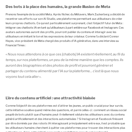
Des bots à la place des humains, la grande illusion de Meta
Prenons l’exemple de la société Meta. Après l’échec du Métavers, Mark Zuckerberg a décidé de
recentrer ses efforts sur son AI Studio, une plateforme permettant aux utilisateurs de créer
leurs propres chatbots. Ce qui est particulièrement surprenant, c’est l’objectif futur de Meta :
intégrer ces chatbots IA en tant qu’utilisateurs à part entière sur Facebook et Instagram
. Ces
avatars autonomes auront des profils, pourront publier du contenu et interagir avec les
utilisateurs en imitant le ton et les expressions de leur créateur. Comme l’a déclaré Connor
Hayes, vice-président de Meta chargé des produits d’IA générative, dans une interview au
Financial Times :
«
Nous nous attendons à ce que ces [chabots] IA existent réellement, au fil du
temps, sur nos plateformes, un peu de la même manière que les comptes. Ils
auront des biographies et des photos de profil et pourront générer et
partager du contenu alimenté par l’IA sur la plateforme… c’est là que nous
voyons tout cela aller
».
L’ère du contenu artificiel : une attractivité biaisée
Comme l’objectif de ces plateformes est d’attirer les jeunes, un public crucial pour leur survie,
cette initiative soulève quand même des questions, et parmi celles-ci : comment un réseau social
peuplé de bots plutôt que d’humains peut-il réellement séduire les utilisateurs avec du contenu
généré artificiellement et des interactions automatisées ? Si Instagram et Facebook finissent
par être dominés par des robots IA interagissant principalement entre eux, il est probable que
les utilisateurs humains cherchent à quitter ces plateformes pour trouver des interactions plus