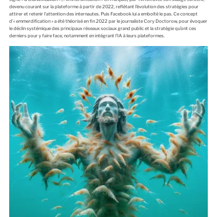
devenu courant sur la plateforme à partir de 2022, reflétant l’évolution des stratégies pour
attirer et retenir l’attention des internautes. Puis Facebook lui a emboîté le pas. Ce concept
d’
« emmerdification »
a été théorisé en fin 2022 par le journaliste Cory Doctorow, pour évoquer
le déclin systémique des principaux réseaux sociaux grand public et la stratégie qu’ont ces
derniers pour y faire face, notamment en intégrant l’IA à leurs plateformes.