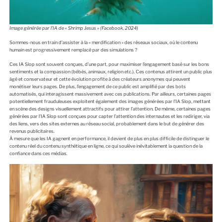
Image générée par l’IA de « Shrimp Jesus » (Facebook, 2024)
Sommes-nous en train d’assister à la « merdification » des réseaux sociaux, où le contenu
humain est progressivement remplacé par des simulations ?
Ces IA Slop sont souvent conçues, d’une part, pour maximiser l’engagement basé sur les bons
sentiments et la compassion (bébés, animaux, religion etc.). Ces contenus attirent un public plus
âgé et conservateur et cette évolution profite à des créateurs anonymes qui peuvent
monétiser leurs pages. De plus, l’engagement de ce public est amplifié par des bots
automatisés, qui interagissent massivement avec ces publications. Par ailleurs, certaines pages
potentiellement frauduleuses exploitent également des images générées par l’IA Slop, mettant
en scène des designs visuellement attractifs pour attirer l’attention. De même, certaines pages
générées par l’IA Slop sont conçues pour capter l’attention des internautes et les rediriger, via
des liens, vers des sites externes au réseau social, probablement dans le but de générer des
revenus publicitaires.
À mesure que les IA gagnent en performance, il devient de plus en plus difficile de distinguer le
contenu réel du contenu synthétique en ligne, ce qui soulève inévitablement la question de la
confiance dans ces médias.