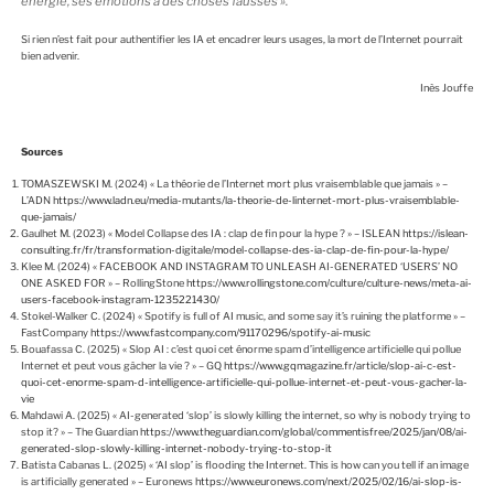
énergie, ses émotions à des choses fausses »
.
Si rien n’est fait pour authentifier les IA et encadrer leurs usages, la mort de l’Internet pourrait
bien advenir.
Inès Jouffe
Sources
TOMASZEWSKI M. (2024) « La théorie de l’Internet mort plus vraisemblable que jamais » –
L’ADN
https://www.ladn.eu/media-mutants/la-theorie-de-linternet-mort-plus-vraisemblable-
que-jamais/
Gaulhet M. (2023) « Model Collapse des IA : clap de fin pour la hype ? » – ISLEAN
https://islean-
consulting.fr/fr/transformation-digitale/model-collapse-des-ia-clap-de-fin-pour-la-hype/
Klee M. (2024) « FACEBOOK AND INSTAGRAM TO UNLEASH AI-GENERATED ‘USERS’ NO
ONE ASKED FOR » – RollingStone
https://www.rollingstone.com/culture/culture-news/meta-ai-
users-facebook-instagram-1235221430/
Stokel-Walker C. (2024) « Spotify is full of AI music, and some say it’s ruining the platforme » –
FastCompany
https://www.fastcompany.com/91170296/spotify-ai-music
Bouafassa C. (2025) « Slop AI : c’est quoi cet énorme spam d’intelligence artificielle qui pollue
Internet et peut vous gâcher la vie ? » – GQ
https://www.gqmagazine.fr/article/slop-ai-c-est-
quoi-cet-enorme-spam-d-intelligence-artificielle-qui-pollue-internet-et-peut-vous-gacher-la-
vie
Mahdawi A. (2025) « AI-generated ‘slop’ is slowly killing the internet, so why is nobody trying to
stop it? » – The Guardian
https://www.theguardian.com/global/commentisfree/2025/jan/08/ai-
generated-slop-slowly-killing-internet-nobody-trying-to-stop-it
Batista Cabanas L. (2025) « ‘AI slop’ is flooding the Internet. This is how can you tell if an image
is artificially generated » – Euronews
https://www.euronews.com/next/2025/02/16/ai-slop-is-