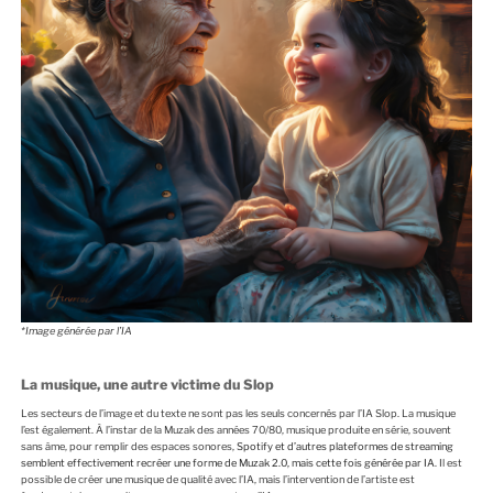
*Image générée par l’IA
La musique, une autre victime du Slop
Les secteurs de l’image et du texte ne sont pas les seuls concernés par l’IA Slop. La musique
l’est également. À l’instar de la Muzak des années 70/80, musique produite en série, souvent
sans âme, pour remplir des espaces sonores,
Spotify et d’autres plateformes de streaming
semblent effectivement recréer une forme de Muzak 2.0, mais cette fois générée par IA
. Il est
possible de créer une musique de qualité avec l’IA, mais l’intervention de l’artiste est