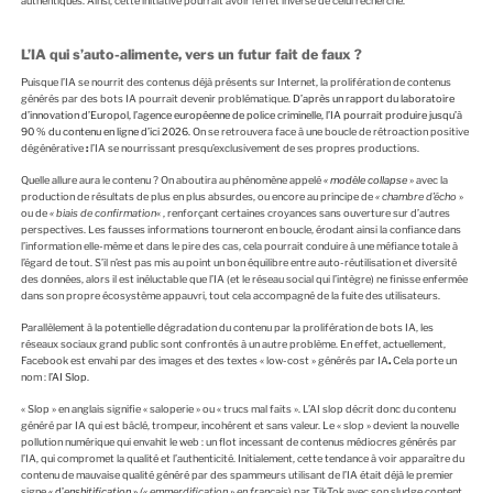
authentiques. Ainsi, cette initiative pourrait avoir l’effet inverse de celui recherché.
L’IA qui s’auto-alimente, vers un futur fait de faux ?
Puisque l’IA se nourrit des contenus déjà présents sur Internet, la prolifération de contenus
générés par des bots IA pourrait devenir problématique.
D’après un rapport du laboratoire
d’innovation d’Europol, l’agence européenne de police criminelle, l’IA pourrait produire jusqu’à
90 % du contenu en ligne d’ici 2026.
On se retrouvera face à une boucle de rétroaction positive
dégénérative
:
l’IA se nourrissant presqu’exclusivement de ses propres productions.
Quelle allure aura le contenu ? On aboutira au phénomène appelé
« modèle collapse
» avec la
production de résultats de plus en plus absurdes, ou encore au principe de
« chambre d’écho
»
ou de
« biais de confirmation
« , renforçant certaines croyances sans ouverture sur d’autres
perspectives. Les fausses informations tourneront en boucle, érodant ainsi la confiance dans
l’information elle-même et dans le pire des cas, cela pourrait conduire à une méfiance totale à
l’égard de tout. S’il n’est pas mis au point un bon équilibre entre auto-réutilisation et diversité
des données, alors il est inéluctable que l’IA (et le réseau social qui l’intègre) ne finisse enfermée
dans son propre écosystème appauvri, tout cela accompagné de la fuite des utilisateurs.
Parallèlement à la potentielle dégradation du contenu par la prolifération de bots IA, les
réseaux sociaux grand public sont confrontés à un autre problème. En effet, actuellement,
Facebook est envahi par des images et des textes « low-cost » générés par IA
.
Cela porte un
nom :
l’AI Slop
.
« Slop » en anglais signifie « saloperie » ou « trucs mal faits ». L’AI slop décrit donc du contenu
généré par IA qui est bâclé, trompeur, incohérent et sans valeur. Le « slop » devient la nouvelle
pollution numérique qui envahit le web : un flot incessant de contenus médiocres générés par
l’IA, qui compromet la qualité et l’authenticité. Initialement, cette tendance à voir apparaître du
contenu de mauvaise qualité généré par des spammeurs utilisant de l’IA était déjà le premier
signe
« d’
enshitification
»
(« emmerdification » en français
) par TikTok avec son sludge content,