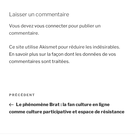
i
p
Laisser un commentaire
a
Vous devez
vous connecter
pour publier un
l
commentaire.
Ce site utilise Akismet pour réduire les indésirables.
En savoir plus sur la façon dont les données de vos
commentaires sont traitées
.
N
A
PRÉCÉDENT
a
r
Le phénomène Brat : la fan culture en ligne
v
t
comme culture participative et espace de résistance
i
i
g
c
l
a