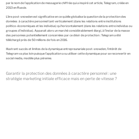
par le nom de l’application de messagerie chiffrée qui a inspiré cet article, Telegram, créée en
2013 en Russie.
L’ère post-snowden est significative en ce qu’elle globalise la question de la protection des
données à caractère personnel tant verticalement (dans les relations entre institutions
politico-économiques et les individus) qu’horizontalement (dans les relations entre individus ou
groupes d’individus). Apparait alors un marché considérablement élargi, à l’instar de la masse
des personnes potentiellement concernées par ce désir de protection : Telegram a été
téléchargé près de 50 millions de fois en 2016.
Illustrant succès et limites de la dynamique entrepreunariale post-snowden, l’intérêt de
Telegram va plus loin puisque l’application a su utiliser cette dynamique pour se reconvertir en
social media, modèle plus pérenne.
Garantir la protection des données à caractère personnel : une
stratégie marketing initiale efficace mais en perte de vitesse ?