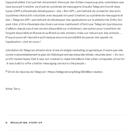
l’appareil utilisé. Ceci permet notamment d’envoyer des fichiers beaucoup plus volumineux que
ceux pouvant transiter via d’autres systèmes de messagerie. Ensuite Telegram fournit deux
types d’API à d’éventuels développeurs : des « Bot API », permettant de connecter des bots
(systèmes interactifs robotisés avec lesquels l’on peut tchatter) au système de messagerie et
des « Telegram API » permettant de développer des applications sur la plateforme. Enfin, l’on
peut citer, à titre d’exemple des divers services maintenant offerts par Telegram (qui dispose
d’ailleurs depuis peu d’une version disponible sur ordinateur), une option pour transférer de
l’argent disponible en Russie et au Brésil ou des stickers crées sur mesure par des artistes …
D’aucun pourrait répondre qu’il manque encore la possibilité de passer des appels via
l’application : c’est en cours !
L’évolution de Telegram atteste donc d’une stratégie marketing pragmatique. Il reste que cela
sonne vraisemblablement le glas de l’idéologie entrepreneuriale initiale, résumée ainsi : « its non-
profit model means that it was not created to make the billions that other companies strive for
: it was build to offer a better messaging service to the people ».
[1]
Droit de réponse de Telegram :
https://telegram.org/blog/15million-reuters
Athur Terry
C
RÉGULATION
,
START-UP
A
T