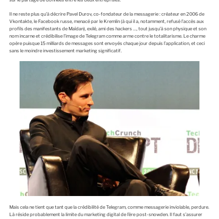
Il ne reste plus qu’à décrire Pavel Durov, co-fondateur de la messagerie : créateur en 2006 de
Vkontakte, le Facebook russe, menacé par le Kremlin (à qui il a, notamment, refusé l’accès aux
profils des manifestants de Maïdan), exilé, ami des hackers …, tout jusqu’à son physique et son
nom incarne et crédibilise l’image de Telegram comme arme contre le totalitarisme. Le charme
opère puisque 15 milliards de messages sont envoyés chaque jour depuis l’application, et ceci
sans le moindre investissement marketing significatif.
Mais cela ne tient que tant que la crédibilité de Telegram, comme messagerie inviolable, perdure.
Là réside probablement la limite du marketing digital de l’ère post-snowden. Il faut s’assurer