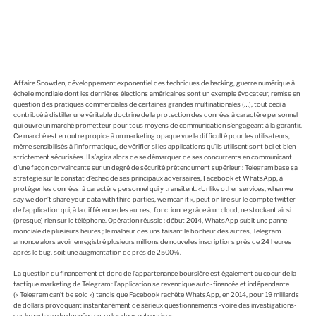
Affaire Snowden, développement exponentiel des techniques de hacking, guerre numérique à
échelle mondiale dont les dernières élections américaines sont un exemple évocateur, remise en
question des pratiques commerciales de certaines grandes multinationales (…), tout ceci a
contribué à distiller une véritable doctrine de la protection des données à caractère personnel
qui ouvre un marché prometteur pour tous moyens de communication s’engageant à la garantir.
Ce marché est en outre propice à un marketing opaque vue la difficulté pour les utilisateurs,
même sensibilisés à l’informatique, de vérifier si les applications qu’ils utilisent sont bel et bien
strictement sécurisées. Il s’agira alors de se démarquer de ses concurrents en communicant
d’une façon convaincante sur un degré de sécurité prétendument supérieur : Telegram base sa
stratégie sur le constat d’échec de ses principaux adversaires, Facebook et WhatsApp, à
protéger les données à caractère personnel qui y transitent. «Unlike other services, when we
say we don’t share your data with third parties, we mean it », peut on lire sur le compte twitter
de l’application qui, à la différence des autres, fonctionne grâce à un cloud, ne stockant ainsi
(presque) rien sur le téléphone. Opération réussie : début 2014, WhatsApp subit une panne
mondiale de plusieurs heures ; le malheur des uns faisant le bonheur des autres, Telegram
annonce alors avoir enregistré plusieurs millions de nouvelles inscriptions près de 24 heures
après le bug, soit une augmentation de près de 2500%.
La question du financement et donc de l’appartenance boursière est également au coeur de la
tactique marketing de Telegram : l’application se revendique auto-financée et indépendante
(« Telegram can’t be sold ») tandis que Facebook rachète WhatsApp, en 2014, pour 19 milliards
de dollars provoquant instantanément de sérieux questionnements -voire des investigations-
sur le partage de données entre les deux entreprises.