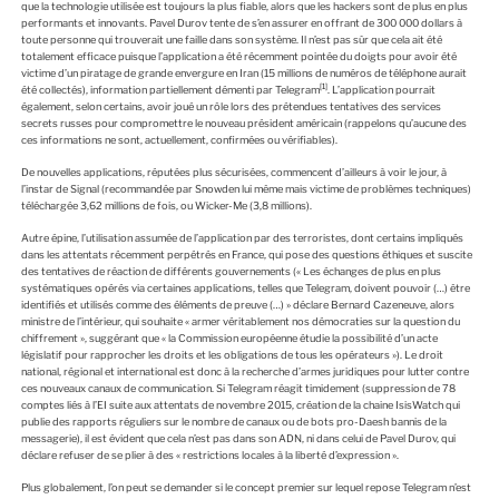
que la technologie utilisée est toujours la plus fiable, alors que les hackers sont de plus en plus
performants et innovants. Pavel Durov tente de s’en assurer en offrant de 300 000 dollars à
toute personne qui trouverait une faille dans son système. Il n’est pas sûr que cela ait été
totalement efficace puisque l’application a été récemment pointée du doigts pour avoir été
victime d’un piratage de grande envergure en Iran (15 millions de numéros de téléphone aurait
[1]
été collectés), information partiellement démenti par Telegram
. L’application pourrait
également, selon certains, avoir joué un rôle lors des prétendues tentatives des services
secrets russes pour compromettre le nouveau président américain (rappelons qu’aucune des
ces informations ne sont, actuellement, confirmées ou vérifiables).
De nouvelles applications, réputées plus sécurisées, commencent d’ailleurs à voir le jour, à
l’instar de Signal (recommandée par Snowden lui même mais victime de problèmes techniques)
téléchargée 3,62 millions de fois, ou Wicker-Me (3,8 millions).
Autre épine, l’utilisation assumée de l’application par des terroristes, dont certains impliqués
dans les attentats récemment perpétrés en France, qui pose des questions éthiques et suscite
des tentatives de réaction de différents gouvernements (« Les échanges de plus en plus
systématiques opérés via certaines applications, telles que Telegram, doivent pouvoir (…) être
identifiés et utilisés comme des éléments de preuve (…) » déclare Bernard Cazeneuve, alors
ministre de l’intérieur, qui souhaite « armer véritablement nos démocraties sur la question du
chiffrement », suggérant que « la Commission européenne étudie la possibilité d’un acte
législatif pour rapprocher les droits et les obligations de tous les opérateurs »). Le droit
national, régional et international est donc à la recherche d’armes juridiques pour lutter contre
ces nouveaux canaux de communication. Si Telegram réagit timidement (suppression de 78
comptes liés à l’EI suite aux attentats de novembre 2015, création de la chaine IsisWatch qui
publie des rapports réguliers sur le nombre de canaux ou de bots pro-Daesh bannis de la
messagerie), il est évident que cela n’est pas dans son ADN, ni dans celui de Pavel Durov, qui
déclare refuser de se plier à des « restrictions locales à la liberté d’expression ».
Plus globalement, l’on peut se demander si le concept premier sur lequel repose Telegram n’est