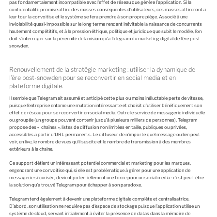
pas fondamentalement incompatible avec l’effet de réseau que génère l’application. Si la
confidentialité promise attire des masses conséquentes d’utilisateurs, ces masses attireront à
leur tour la convoitise et le système se fera prendre à son propre piège. Associé à une
inviolabilité quasi-impossible sur le long terme rendant inévitable la naissance de concurrents
hautement compétitifs, et à la pression éthique, politique et juridique que subit le modèle, l’on
doit s’interroger sur la pérennité de la vision qu’a Telegram du marketing digital de l’ère post-
snowden.
Renouvellement de la stratégie marketing : utiliser la dynamique de
l’ère post-snowden pour se reconvertir en social media et en
plateforme digitale.
Il semble que Telegram ait assumé et anticipé cette plus ou moins inéluctable perte de vitesse,
puisque l’entreprise entame une mutation intéressante et choisit d’utiliser bénéfiquement son
effet de réseau pour se reconvertir en social media. Outre le service de messagerie individuelle
ou groupée (un groupe pouvant contenir jusqu’à plusieurs milliers de personnes), Telegram
propose des « chaînes », listes de diffusion non limitées en taille, publiques ou privées,
accessibles à partir d’URL permanents. Le diffuseur de n’importe quel message ou lien peut
voir, en live, le nombre de vues qu’il suscite et le nombre de transmission à des membres
extérieurs à la chaine.
Ce support détient un intéressant potentiel commercial et marketing pour les marques,
engendrant une convoitise qui, si elle est problématique à gérer pour une application de
messagerie sécurisée, devient potentiellement une force pour un social media : c’est peut-être
la solution qu’a trouvé Telegram pour échapper à son paradoxe.
Telegram tend également à devenir une plateforme digitale complète et centralisatrice.
D’abord, son utilisation ne requière pas d’espace de stockage puisque l’application utilise un
système de cloud, servant initialement à éviter la présence de datas dans la mémoire de