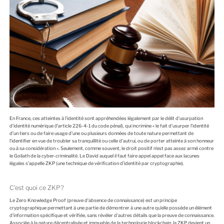
En France, ces atteintes à l’identité sont appréhendées légalement par le délit d’usurpation
d’identité numérique (l’article 226-4-1 du code pénal), qui incrimine « le fait d’usurper l’identité
d’un tiers ou de faire usage d’une ou plusieurs données de toute nature permettant de
l’identifier en vue de troubler sa tranquillité ou celle d’autrui, ou de porter atteinte à son honneur
ou à sa considération ». Seulement, comme souvent, le droit positif n’est pas assez armé contre
le Goliath de la cyber-criminalité. Le David auquel il faut faire appel appel face aux lacunes
légales s’appelle ZKP (une technique de vérification d’identité par cryptographie).
C’est quoi ce ZKP?
Le Zero Knowledge Proof (preuve d’absence de connaissance) est un principe
cryptographique permettant à une partie de démontrer à une autre qu’elle possède un élément
d’information spécifique et vérifiée, sans révéler d’autres détails que la preuve de connaissance.
Associée à la nature décentralisée et immuable de la technologie blockchain, la ZKP devient un