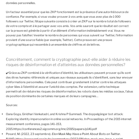
données personnelles.
Un facteur essentiel pour que les ZKP fonctionnent est la présence d’une autorité/source de
confiance. Par exemple, si vous voulez prouver à vos amis que vous avez plus de 1 000
followers sur Twitter, l’étape suivante consiste à créer un ZKP sur le nombre total de followers
de votre compte et à le partager avec vos amis. Vos amis sauront que le résultat est correct
car la preuve est générée à partir d’un élément d’information indéniablement vrai. Vous ne
pouvez pas falsifier/ inventer le nombre de personnes qui vous suivent sur Twitter, l’information
provient d’une source fiable (par exemple, Twitter). Cette preuve est une preuve
cryptographique qui ressemble à un ensemble de chiffres et de lettres.
Concrètement, comment la cryptographie peut-elle aider à réduire les
risques de désinformation et d’atteintes aux données personnelles?
✔️Grâce au ZKP combiné à la vérification d’identité, les utilisateurs peuvent prouver qu’ils sont
des êtres humains référencés et uniques aux réseaux auxquels ils s’identifient, sans leur envoyer
d’informations personnelles. Cela peut contribuer grandement à lutter contre les attaques
cyber liées à l’identité et assurer l’unicité des comptes. Par extension, cette technique
permettrait de réduire les risques de désinformation, les robots dans les médias sociaux, l’abus
de position dominante de certaines marques et de leurs campagnes…
Sources:
Oana Goga, Giridhari Venkatadri, and Krishna P Gummadi. The doppelgänger bot attack:
Exploring identity impersonation in online social networks. In Proceedings of the 2015 internet
measurement conference, pages 141–153,
2015.
https://conferences2.sigcomm.org/imc/2015/papers/p141.pdf
Posard, M. (2022, 23 septembre).
Elon Musk May Have a Point About Bots on Twitter
.
RAND. https://www.rand.org/pubs/commentary/2022/09/elon-musk-may-have-a-point-