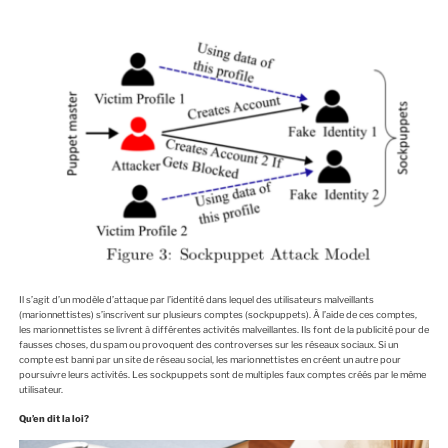
Il s’agit d’un modèle d’attaque par l’identité dans lequel des utilisateurs malveillants
(marionnettistes) s’inscrivent sur plusieurs comptes (sockpuppets). À l’aide de ces comptes,
les marionnettistes se livrent à différentes activités malveillantes. Ils font de la publicité pour de
fausses choses, du spam ou provoquent des controverses sur les réseaux sociaux. Si un
compte est banni par un site de réseau social, les marionnettistes en créent un autre pour
poursuivre leurs activités. Les sockpuppets sont de multiples faux comptes créés par le même
utilisateur.
Qu’en dit la loi?