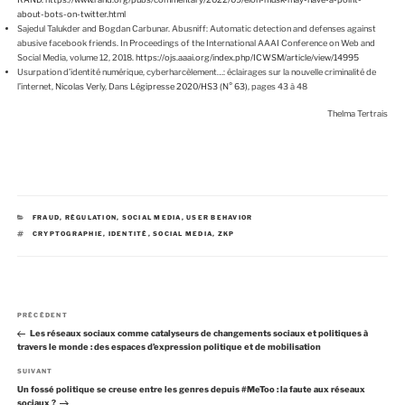
about-bots-on-twitter.html
Sajedul Talukder and Bogdan Carbunar. Abusniff: Automatic detection and defenses against
abusive facebook friends. In Proceedings of the International AAAI Conference on Web and
Social Media, volume 12, 2018.
https://ojs.aaai.org/index.php/ICWSM/article/view/14995
Usurpation d’identité numérique, cyberharcèlement…: éclairages sur la nouvelle criminalité de
l’internet,
Nicolas Verly
, Dans
Légipresse
2020/HS3 (N° 63)
, pages 43 à 48
Thelma Tertrais
C
FRAUD
,
RÉGULATION
,
SOCIAL MEDIA
,
USER BEHAVIOR
A
É
CRYPTOGRAPHIE
,
IDENTITÉ
,
SOCIAL MEDIA
,
ZKP
T
T
É
I
G
Q
O
U
R
E
I
T
E
T
N
S
E
A
PRÉCÉDENT
a
S
r
Les réseaux sociaux comme catalyseurs de changements sociaux et politiques à
v
t
travers le monde : des espaces d’expression politique et de mobilisation
i
i
g
c
A
SUIVANT
a
l
r
Un fossé politique se creuse entre les genres depuis #MeToo : la faute aux réseaux
e
t
t
sociaux ?