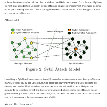
utilisant le même nom, les mêmes photos et d’autres détails personnels d’un utilisateur légitime,
clonant ainsi son identité. L’objectif de ces attaques consiste généralement à tromper les amis
ou les personnes qui suivent l’utilisateur légitime en leur faisant croire qu’ils interagissent avec
une personne authentique.
Attaque Sybil:
Une attaque Sybil implique qu’une seule entité malveillante crée de nombreux faux profils pour
manipuler le réseau ou ses utilisateurs. Ces attaques peuvent influer sur divers aspects du
réseau, tels que la diffusion de fausses informations, la manipulation des métriques de
popularité ou le ciblage direct d’utilisateurs individuels. La lutte contre ces attaques passe
généralement par la détection des anomalies, la vérification des utilisateurs et l’imposition de
restrictions aux comptes nouveaux ou non vérifiés.
Marionnettes (Sockpuppet)