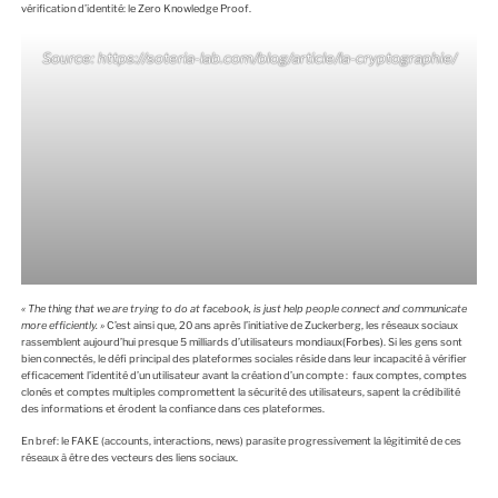
vérification d’identité: le Zero Knowledge Proof.
Source:
https://soteria-lab.com/blog/article/la-cryptographie/
« The thing that we are trying to do at facebook, is just help people connect and communicate
more efficiently. »
C’est ainsi que, 20 ans après l’initiative de Zuckerberg, les réseaux sociaux
rassemblent aujourd’hui presque 5 milliards d’utilisateurs mondiaux
(Forbes)
. Si les gens sont
bien connectés, le défi principal des plateformes sociales réside dans leur incapacité à vérifier
efficacement l’identité d’un utilisateur avant la création d’un compte : faux comptes, comptes
clonés et comptes multiples compromettent la sécurité des utilisateurs, sapent la crédibilité
des informations et érodent la confiance dans ces plateformes.
En bref: le FAKE (accounts, interactions, news) parasite progressivement la légitimité de ces
réseaux à être des vecteurs des liens sociaux.