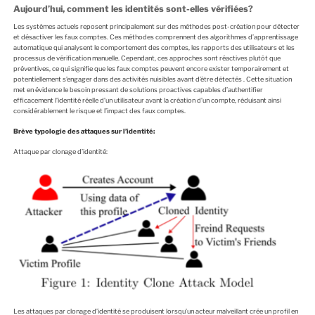
Aujourd’hui, comment les identités sont-elles vérifiées?
Les systèmes actuels reposent principalement sur des méthodes post-création pour détecter
et désactiver les faux comptes. Ces méthodes comprennent des algorithmes d’apprentissage
automatique qui analysent le comportement des comptes, les rapports des utilisateurs et les
processus de vérification manuelle. Cependant, ces approches sont réactives plutôt que
préventives, ce qui signifie que les faux comptes peuvent encore exister temporairement et
potentiellement s’engager dans des activités nuisibles avant d’être détectés . Cette situation
met en évidence le besoin pressant de solutions proactives capables d’authentifier
efficacement l’identité réelle d’un utilisateur avant la création d’un compte, réduisant ainsi
considérablement le risque et l’impact des faux comptes.
Brève typologie des attaques sur l’identité:
Attaque par clonage d’identité:
Les attaques par clonage d’identité se produisent lorsqu’un acteur malveillant crée un profil en