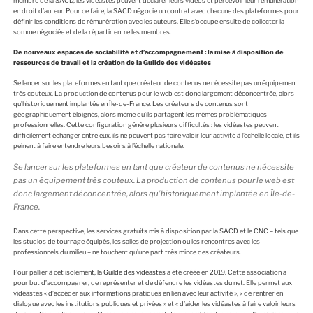
membre de la SACD, les vidéastes peuvent déclarer leurs vidéos et percevoir leur rémunération
en droit d’auteur. Pour ce faire, la SACD négocie un contrat avec chacune des plateformes pour
définir les conditions de rémunération avec les auteurs. Elle s’occupe ensuite de collecter la
somme négociée et de la répartir entre les membres.
De nouveaux espaces de sociabilité et d’accompagnement : la mise à disposition de
ressources de travail et la création de la Guilde des vidéastes
Se lancer sur les plateformes en tant que créateur de contenus ne nécessite pas un équipement
très couteux. La production de contenus pour le web est donc largement déconcentrée, alors
qu’historiquement implantée en Île-de-France. Les créateurs de contenus sont
géographiquement éloignés, alors même qu’ils partagent les mêmes problématiques
professionnelles. Cette configuration génère plusieurs difficultés : les vidéastes peuvent
difficilement échanger entre eux, ils ne peuvent pas faire valoir leur activité à l’échelle locale, et ils
peinent à faire entendre leurs besoins à l’échelle nationale.
Se lancer sur les plateformes en tant que créateur de contenus ne nécessite
pas un équipement très couteux. La production de contenus pour le web est
donc largement déconcentrée, alors qu’historiquement implantée en Île-de-
France.
Dans cette perspective, les services gratuits mis à disposition par la SACD et le CNC – tels que
les studios de tournage équipés, les salles de projection ou les rencontres avec les
professionnels du milieu – ne touchent qu’une part très mince des créateurs.
Pour pallier à cet isolement,
la Guilde des vidéastes
a été créée en 2019. Cette association a
pour but d’accompagner, de représenter et de défendre les vidéastes du net. Elle permet aux
vidéastes « d’accéder aux informations pratiques en lien avec leur activité », « de rentrer en
dialogue avec les institutions publiques et privées » et « d’aider les vidéastes à faire valoir leurs