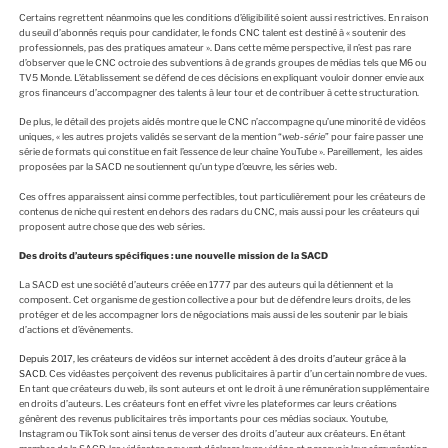
Certains regrettent néanmoins que les conditions d’éligibilité soient aussi restrictives. En raison
du seuil d’abonnés requis pour candidater, le fonds CNC talent est destiné à « soutenir des
professionnels, pas des pratiques amateur ». Dans cette même perspective, il n’est pas rare
d’observer que le CNC octroie des subventions à de grands groupes de médias tels que M6 ou
TV5 Monde. L’établissement se défend de ces décisions en expliquant vouloir donner envie aux
gros financeurs d’accompagner des talents à leur tour et de contribuer à cette structuration.
De plus, le détail des projets aidés montre que le CNC n’accompagne qu’une minorité de vidéos
uniques, « les autres projets validés se servant de la mention “
web-série
” pour faire passer une
série de formats qui constitue en fait l’essence de leur chaîne YouTube ». Pareillement, les aides
proposées par la SACD ne soutiennent qu’un type d’œuvre, les séries web.
Ces offres apparaissent ainsi comme perfectibles, tout particulièrement pour les créateurs de
contenus de niche qui restent en dehors des radars du CNC, mais aussi pour les créateurs qui
proposent autre chose que des web séries.
Des droits d’auteurs spécifiques : une nouvelle mission de la SACD
La SACD est une société d’auteurs créée en 1777 par des auteurs qui la détiennent et la
composent. Cet organisme de gestion collective a pour but de défendre leurs droits, de les
protéger et de les accompagner lors de négociations mais aussi de les soutenir par le biais
d’actions et d’évènements.
Depuis 2017, les créateurs de vidéos sur internet accèdent à des droits d’auteur grâce à la
SACD.
Ces vidéastes perçoivent des revenus publicitaires à partir d’un certain nombre de vues.
En tant que créateurs du web, ils sont auteurs et ont le droit à une rémunération supplémentaire
en droits d’auteurs. Les créateurs font en effet vivre les plateformes car leurs créations
génèrent des revenus publicitaires très importants pour ces médias sociaux. Youtube,
Instagram ou TikTok sont ainsi tenus de verser des droits d’auteur aux créateurs. En étant