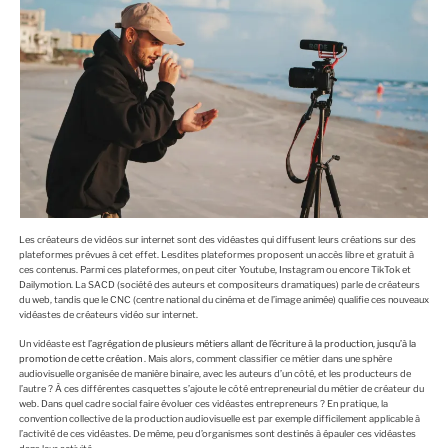
Les créateurs de vidéos sur internet sont des vidéastes qui diffusent leurs créations sur des
plateformes prévues à cet effet. Lesdites plateformes proposent un accès libre et gratuit à
ces contenus. Parmi ces plateformes, on peut citer Youtube, Instagram ou encore TikTok et
Dailymotion. La SACD (société des auteurs et compositeurs dramatiques) parle de créateurs
du web, tandis que le CNC (centre national du cinéma et de l’image animée) qualifie ces nouveaux
vidéastes de créateurs vidéo sur internet.
Un vidéaste est
l’agrégation de plusieurs métiers allant de l’écriture à la production, jusqu’à la
promotion de cette création
. Mais alors, comment classifier ce métier dans une sphère
audiovisuelle organisée de manière binaire, avec les auteurs d’un côté, et les producteurs de
l’autre ? À ces différentes casquettes s’ajoute le côté entrepreneurial du métier de créateur du
web. Dans quel cadre social faire évoluer ces vidéastes entrepreneurs ? En pratique, la
convention collective de la production audiovisuelle est par exemple difficilement applicable à
l’activité de ces vidéastes. De même, peu d’organismes sont destinés à épauler ces vidéastes