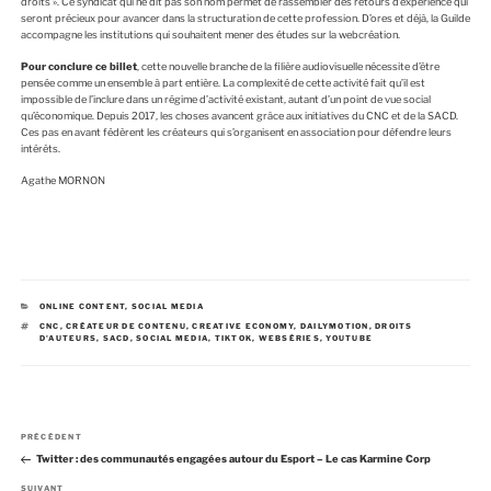
droits ». Ce syndicat qui ne dit pas son nom permet de rassembler des retours d’expérience qui
seront précieux pour avancer dans la structuration de cette profession. D’ores et déjà, la Guilde
accompagne les institutions qui souhaitent mener des études sur la webcréation.
Pour conclure ce billet
, cette nouvelle branche de la filière audiovisuelle nécessite d’être
pensée comme un ensemble à part entière. La complexité de cette activité fait qu’il est
impossible de l’inclure dans un régime d’activité existant, autant d’un point de vue social
qu’économique. Depuis 2017, les choses avancent grâce aux initiatives du CNC et de la SACD.
Ces pas en avant fédèrent les créateurs qui s’organisent en association pour défendre leurs
intérêts.
Agathe MORNON
C
ONLINE CONTENT
,
SOCIAL MEDIA
A
É
CNC
,
CRÉATEUR DE CONTENU
,
CREATIVE ECONOMY
,
DAILYMOTION
,
DROITS
T
T
D'AUTEURS
,
SACD
,
SOCIAL MEDIA
,
TIKTOK
,
WEBSÉRIES
,
YOUTUBE
É
I
G
Q
O
U
R
E
I
T
E
T
S
E
N
S
A
PRÉCÉDENT
a
r
Twitter : des communautés engagées autour du Esport – Le cas Karmine Corp
v
t
i
i
A
SUIVANT