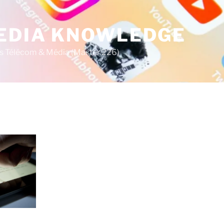
MEDIA KNOWLEDGE
s Télécom & Média (Master 226)