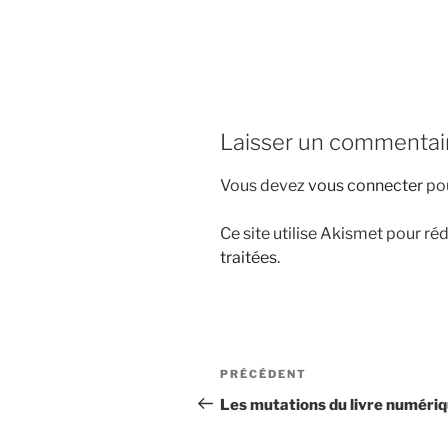
i
p
a
l
Laisser un commentai
Vous devez
vous connecter
pou
Ce site utilise Akismet pour réd
traitées
.
N
A
PRÉCÉDENT
a
r
Les mutations du livre numéri
t
v