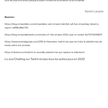
sont les plus efficaces puisque la quasi-totalité de la donation va au streamer.
Daniel Lacasta
Sources :
https://blog.streamlabs.com/streamlabs-and-stream-hatchet-q4-live-streaming-industry-
report-a898c98e73f1
https://blog.streamelements.com/state-of-the-stream-2021-year-in-review-4a7074439829
https://www.revistalagunas.com/299-el-fenomeno-twitch-de-que-se-trata-la-plataforma-de-
moda-entre-los-jovenes
https://mbamci.com/twitch-la-nouvelle-plateforme-qui-replace-la-television/
Le Just Chatting sur Twitch écrase tous les autres jeux en 2020