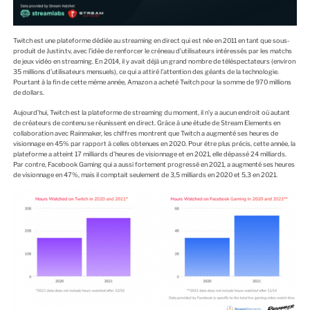
Twitch est une plateforme dédiée au streaming en direct qui est née en 2011 en tant que sous-
produit de Justin.tv, avec l’idée de renforcer le créneau d’utilisateurs intéressés par les matchs
de jeux vidéo en streaming. En 2014, il y avait déjà un grand nombre de téléspectateurs (environ
35 millions d’utilisateurs mensuels), ce qui a attiré l’attention des géants de la technologie.
Pourtant à la fin de cette même année, Amazon a acheté Twitch pour la somme de 970 millions
de dollars.
Aujourd’hui, Twitch est la plateforme de streaming du moment, il n’y a aucun endroit où autant
de créateurs de contenu se réunissent en direct. Grâce à une étude de Stream Elements en
collaboration avec Rainmaker, les chiffres montrent que Twitch a augmenté ses heures de
visionnage en 45% par rapport à celles obtenues en 2020. Pour être plus précis, cette année, la
plateforme a atteint 17 milliards d’heures de visionnage et en 2021, elle dépassé 24 milliards.
Par contre, Facebook Gaming qui a aussi fortement progressé en 2021, a augmenté ses heures
de visionnage en 47%, mais il comptait seulement de 3,5 milliards en 2020 et 5,3 en 2021.