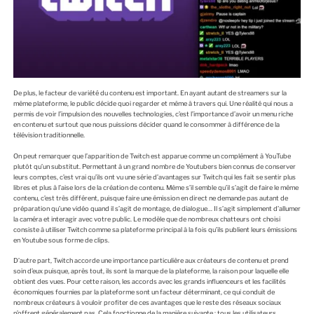
De plus, le facteur de variété du contenu est important. En ayant autant de streamers sur la
même plateforme, le public décide quoi regarder et même à travers qui. Une réalité qui nous a
permis de voir l’impulsion des nouvelles technologies, c’est l’importance d’avoir un menu riche
en contenu et surtout que nous puissions décider quand le consommer à différence de la
télévision traditionnelle.
On peut remarquer que l’apparition de Twitch est apparue comme un complément à YouTube
plutôt qu’un substitut. Permettant à un grand nombre de Youtubers bien connus de conserver
leurs comptes, c’est vrai qu’ils ont vu une série d’avantages sur Twitch qui les fait se sentir plus
libres et plus à l’aise lors de la création de contenu. Même s’il semble qu’il s’agit de faire le même
contenu, c’est très différent, puisque faire une émission en direct ne demande pas autant de
préparation qu’une vidéo quand il s’agit de montage, de dialogue… Il s’agit simplement d’allumer
la caméra et interagir avec votre public. Le modèle que de nombreux chatteurs ont choisi
consiste à utiliser Twitch comme sa plateforme principal à la fois qu’ils publient leurs émissions
en Youtube sous forme de clips.
D’autre part, Twitch accorde une importance particulière aux créateurs de contenu et prend
soin d’eux puisque, après tout, ils sont la marque de la plateforme, la raison pour laquelle elle
obtient des vues. Pour cette raison, les accords avec les grands influenceurs et les facilités
économiques fournies par la plateforme sont un facteur déterminant, ce qui conduit de
nombreux créateurs à vouloir profiter de ces avantages que le reste des réseaux sociaux
n’offrent généralement pas. Cela fonctionne de la manière suivante : tous les utilisateurs