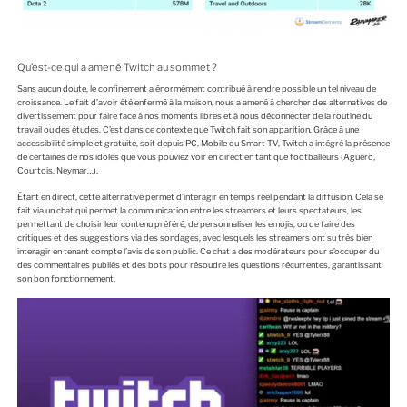
Qu’est-ce qui a amené Twitch au sommet ?
Sans aucun doute, le confinement a énormément contribué à rendre possible un tel niveau de
croissance. Le fait d’avoir été enfermé à la maison, nous a amené à chercher des alternatives de
divertissement pour faire face à nos moments libres et à nous déconnecter de la routine du
travail ou des études. C’est dans ce contexte que Twitch fait son apparition. Grâce à une
accessibilité simple et gratuite, soit depuis PC, Mobile ou Smart TV, Twitch a intégré la présence
de certaines de nos idoles que vous pouviez voir en direct en tant que footballeurs (Agüero,
Courtois, Neymar…).
Étant en direct, cette alternative permet d’interagir en temps réel pendant la diffusion. Cela se
fait via un chat qui permet la communication entre les streamers et leurs spectateurs, les
permettant de choisir leur contenu préféré, de personnaliser les emojis, ou de faire des
critiques et des suggestions via des sondages, avec lesquels les streamers ont su très bien
interagir en tenant compte l’avis de son public. Ce chat a des modérateurs pour s’occuper du
des commentaires publiés et des bots pour résoudre les questions récurrentes, garantissant
son bon fonctionnement.