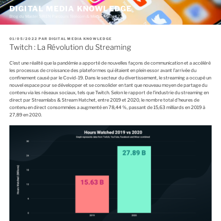
A
DIGITAL MEDIA KNOWLEDGE
l
Blog du Master SIREN Parcours Télécom & Média (Master 226)
l
e
r
P
01/05/2022
PAR
DIGITAL MEDIA KNOWLEDGE
a
U
Twitch : La Révolution du Streaming
u
B
c
L
I
o
C’est une réalité que la pandémie a apporté de nouvelles façons de communication et a accéléré
É
n
les processus de croissance des plateformes qui étaient en plein essor avant l’arrivée du
L
E
t
confinement causé par le Covid-19. Dans le secteur du divertissement, le streaming a occupé un
e
nouvel espace pour se développer et se consolider en tant que nouveau moyen de partage du
n
contenu via les réseaux sociaux, tels que Twitch. Selon le rapport de l’industrie du streaming en
u
direct par Streamlabs & Stream Hatchet, entre 2019 et 2020, le nombre total d’heures de
p
contenu en direct consommées a augmenté en 78,44 %, passant de 15,63 milliards en 2019 à
r
27,89 en 2020.
i
n
c
i
p
a
l