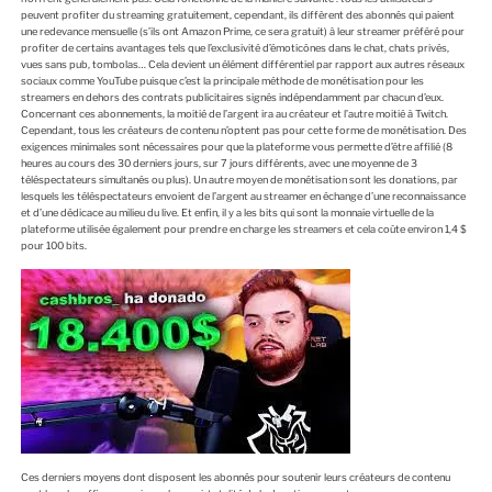
peuvent profiter du streaming gratuitement, cependant, ils diffèrent des abonnés qui paient
une redevance mensuelle (s’ils ont Amazon Prime, ce sera gratuit) à leur streamer préféré pour
profiter de certains avantages tels que l’exclusivité d’émoticônes dans le chat, chats privés,
vues sans pub, tombolas… Cela devient un élément différentiel par rapport aux autres réseaux
sociaux comme YouTube puisque c’est la principale méthode de monétisation pour les
streamers en dehors des contrats publicitaires signés indépendamment par chacun d’eux.
Concernant ces abonnements, la moitié de l’argent ira au créateur et l’autre moitié à Twitch.
Cependant, tous les créateurs de contenu n’optent pas pour cette forme de monétisation. Des
exigences minimales sont nécessaires pour que la plateforme vous permette d’être affilié (8
heures au cours des 30 derniers jours, sur 7 jours différents, avec une moyenne de 3
téléspectateurs simultanés ou plus). Un autre moyen de monétisation sont les donations, par
lesquels les téléspectateurs envoient de l’argent au streamer en échange d’une reconnaissance
et d’une dédicace au milieu du live. Et enfin, il y a les bits qui sont la monnaie virtuelle de la
plateforme utilisée également pour prendre en charge les streamers et cela coûte environ 1,4 $
pour 100 bits.
Ces derniers moyens dont disposent les abonnés pour soutenir leurs créateurs de contenu