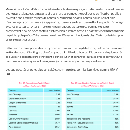
Même si Twitch s’est d’abord spécialisée dans le streaming de jeux vidéo, où l’on pouvait trouver
des joueurs talentueux, amusants et des grandes compétitions eSports, au fil du temps elle a
diversifié son offre en termes de contenus. Musiciens, sports, contenus culturels et bien
d’autres sujets ont commencé à apparaître, toujours en direct, permettant au public d’interagir
avec les créateurs. Twitch diffère principalement des plateformes comme YouTube
précisément à cause de ce facteur d’interaction, d’immédiateté, de contact et de protagonisme
du public, puisque YouTube permet aussi de diffuser en direct, mais c’est Twitch qui a triomphé
en renforçant cet aspect.
Si l’on s’arrête pour parler des catégories les plus vues sur la plateforme, celle-ci est de manière
inattendue « Just Chatting », qui a réuni plus de 3 milliards d’heures. Elle consiste simplement à
ce que les téléspectateurs s’installent pour discuter et échanger leur avis avec la communauté
du streamer qu’ils regardent, sans jouer, juste passer un peu de temps à discuter.
Les autres catégories les plus consultées, comme prévu, sont les jeux vidéo comme GTA V,
LOL…