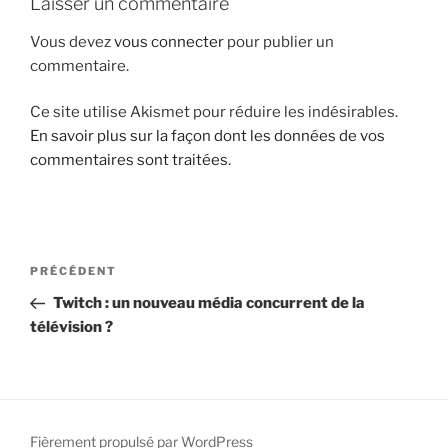
Laisser un commentaire
i
Vous devez
vous connecter
pour publier un
p
commentaire.
a
l
Ce site utilise Akismet pour réduire les indésirables.
En savoir plus sur la façon dont les données de vos
commentaires sont traitées
.
N
A
PRÉCÉDENT
a
r
Twitch : un nouveau média concurrent de la
v
t
télévision ?
i
i
g
c
l
a
e
t
p
Fièrement propulsé par WordPress