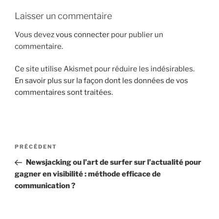
i
Laisser un commentaire
p
a
Vous devez
vous connecter
pour publier un
l
commentaire.
Ce site utilise Akismet pour réduire les indésirables.
En savoir plus sur la façon dont les données de vos
commentaires sont traitées
.
N
A
PRÉCÉDENT
a
r
Newsjacking ou l’art de surfer sur l’actualité pour
v
t
gagner en visibilité : méthode efficace de
i
i
communication ?
g
c
l
a
e