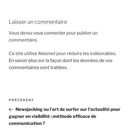
i
p
a
Laisser un commentaire
l
Vous devez
vous connecter
pour publier un
commentaire.
Ce site utilise Akismet pour réduire les indésirables.
En savoir plus sur la façon dont les données de vos
commentaires sont traitées
.
N
A
PRÉCÉDENT
a
r
Newsjacking ou l’art de surfer sur l’actualité pour
v
t
gagner en visibilité : méthode efficace de
i
i
communication ?
g
c