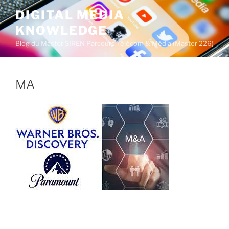
A
DIGITAL MEDIA
l
KNOWLEDGE
l
e
Blog du Master SIREN Parcours Télécom & Média (Master 226)
r
a
u
MA
c
o
n
t
e
n
u
p
r
i
n
c