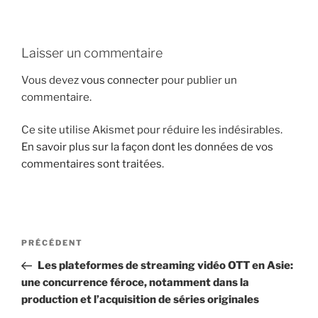
i
p
a
Laisser un commentaire
l
Vous devez
vous connecter
pour publier un
commentaire.
Ce site utilise Akismet pour réduire les indésirables.
En savoir plus sur la façon dont les données de vos
commentaires sont traitées
.
N
A
PRÉCÉDENT
a
r
Les plateformes de streaming vidéo OTT en Asie:
v
t
une concurrence féroce, notamment dans la
i
i
production et l’acquisition de séries originales
g
c