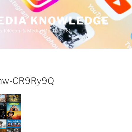
MEDIA KNOWLEDGE
s Télécom & Média (Master 226)
tmw-CR9Ry9Q