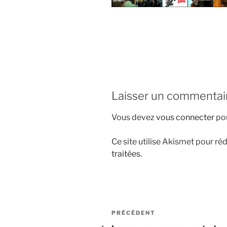
i
p
a
l
Laisser un commentai
Vous devez
vous connecter
pou
Ce site utilise Akismet pour réd
traitées
.
N
A
PRÉCÉDENT
r