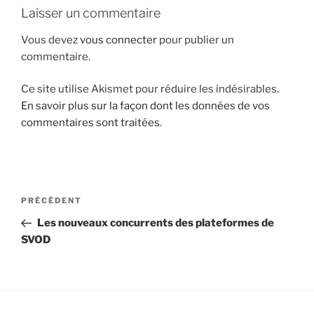
Laisser un commentaire
i
p
Vous devez
vous connecter
pour publier un
a
commentaire.
l
Ce site utilise Akismet pour réduire les indésirables.
En savoir plus sur la façon dont les données de vos
commentaires sont traitées
.
N
A
PRÉCÉDENT
a
r
Les nouveaux concurrents des plateformes de
v
t
SVOD
i
i
g
c
l
a
e
t