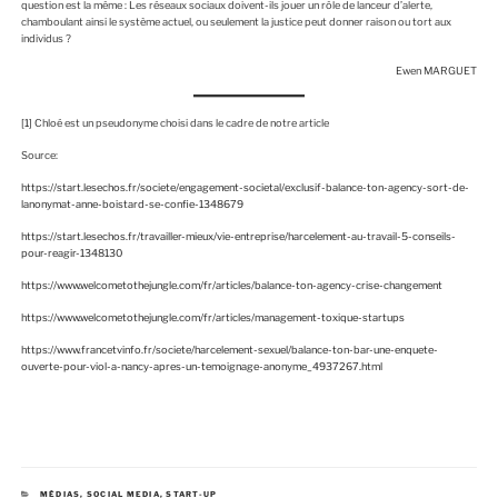
question est la même : Les réseaux sociaux doivent-ils jouer un rôle de lanceur d’alerte,
chamboulant ainsi le système actuel, ou seulement la justice peut donner raison ou tort aux
individus ?
Ewen MARGUET
[1]
Chloé est un pseudonyme choisi dans le cadre de notre article
Source:
https://start.lesechos.fr/societe/engagement-societal/exclusif-balance-ton-agency-sort-de-
lanonymat-anne-boistard-se-confie-1348679
https://start.lesechos.fr/travailler-mieux/vie-entreprise/harcelement-au-travail-5-conseils-
pour-reagir-1348130
https://www.welcometothejungle.com/fr/articles/balance-ton-agency-crise-changement
https://www.welcometothejungle.com/fr/articles/management-toxique-startups
https://www.francetvinfo.fr/societe/harcelement-sexuel/balance-ton-bar-une-enquete-
ouverte-pour-viol-a-nancy-apres-un-temoignage-anonyme_4937267.html
C
MÉDIAS
,
SOCIAL MEDIA
,
START-UP