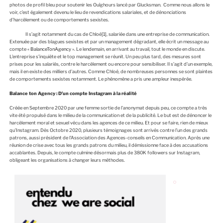
photos de profil bleu pour soutenir les Ouïghours lancé par Glucksman. Comme nous allons le
voir, c’est également devenu le lieu de revendications salariales, et de dénonciations
d’harcèlement ou de comportements sexistes.
Il s’agit notamment du cas de Chloé
[1]
, salariée dans une entreprise de communication.
Extenuée par des blagues sexistes et par un management dégradant, elle écrit un message au
compte «
BalanceTonAgency
». Le lendemain, en arrivant au travail, tout le monde en discute.
L’entreprise s’inquiète et le top management se réunit. Un peu plus tard, des mesures sont
prises pour les salariés, contre le harcèlement ou encore pour sensibiliser. Il s’agit d’un exemple,
mais il en existe des milliers d’autres. Comme Chloé, de nombreuses personnes se sont plaintes
de comportements sexistes notamment. Le phénomène a pris une ampleur inespérée.
Balance ton Agency : D’un compte Instagram à la réalité
Créée en Septembre 2020 par une femme sortie de l’anonymat depuis peu, ce compte a très
vite été propulsé dans le milieu de la communication et de la publicité. Le but est de dénoncer le
harcèlement moral et sexuel vécu dans les agences de ce milieu. Et pour se faire, rien de mieux
qu’Instagram. Dès Octobre 2020, plusieurs témoignages sont arrivés contre l’un des grands
patrons, aussi président de l’Association des Agences-conseils en Communication. Après une
réunion de crise avec tous les grands patrons du milieu, il démissionne face à des accusations
accablantes. Depuis, le compte culmine désormais plus de 380K followers sur Instagram,
obligeant les organisations à changer leurs méthodes.