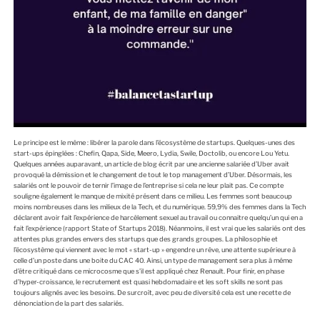
Le principe est le même : libérer la parole dans l’écosystème de startups. Quelques-unes des
start-ups épinglées : Chefin, Qapa, Side, Meero, Lydia, Swile, Doctolib, ou encore Lou Yetu.
Quelques années auparavant, un article de blog écrit par une ancienne salariée d’Uber avait
provoqué la démission et le changement de tout le top management d’Uber. Désormais, les
salariés ont le pouvoir de ternir l’image de l’entreprise si cela ne leur plait pas. Ce compte
souligne également le manque de mixité présent dans ce milieu. Les femmes sont beaucoup
moins nombreuses dans les milieux de la Tech, et du numérique. 59,9% des femmes dans la Tech
déclarent avoir fait l’expérience de harcèlement sexuel au travail ou connaitre quelqu’un qui en a
fait l’expérience (rapport State of Startups 2018). Néanmoins, il est vrai que les salariés ont des
attentes plus grandes envers des startups que des grands groupes. La philosophie et
l’écosystème qui viennent avec le mot « start-up » engendre un rêve, une attente supérieure à
celle d’un poste dans une boite du CAC 40. Ainsi, un type de management sera plus à même
d’être critiqué dans ce microcosme que s’il est appliqué chez Renault. Pour finir, en phase
d’hyper-croissance, le recrutement est quasi hebdomadaire et les soft skills ne sont pas
toujours alignés avec les besoins. De surcroît, avec peu de diversité cela est une recette de
dénonciation de la part des salariés.