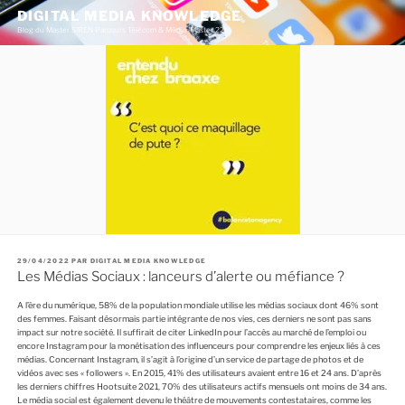
A
DIGITAL MEDIA KNOWLEDGE
l
Blog du Master SIREN Parcours Télécom & Média (Master 226)
l
e
r
a
u
c
o
n
t
e
n
u
p
r
i
n
c
P
29/04/2022
PAR
DIGITAL MEDIA KNOWLEDGE
i
U
Les Médias Sociaux : lanceurs d’alerte ou méfiance ?
p
B
a
L
I
l
A l’ère du numérique, 58% de la population mondiale utilise les médias sociaux dont 46% sont
É
des femmes. Faisant désormais partie intégrante de nos vies, ces derniers ne sont pas sans
L
E
impact sur notre société. Il suffirait de citer LinkedIn pour l’accès au marché de l’emploi ou
encore Instagram pour la monétisation des influenceurs pour comprendre les enjeux liés à ces
médias. Concernant Instagram, il s’agit à l’origine d’un service de partage de photos et de
vidéos avec ses « followers ». En 2015, 41% des utilisateurs avaient entre 16 et 24 ans. D’après
les derniers chiffres Hootsuite 2021, 70% des utilisateurs actifs mensuels ont moins de 34 ans.
Le média social est également devenu le théâtre de mouvements contestataires, comme les