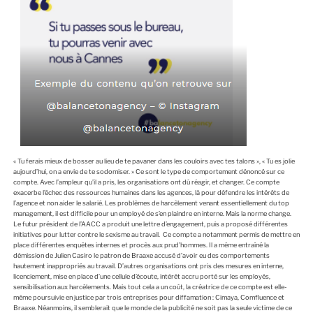
« Tu ferais mieux de bosser au lieu de te pavaner dans les couloirs avec tes talons », « Tu es jolie
aujourd’hui, on a envie de te sodomiser. » Ce sont le type de comportement dénoncé sur ce
compte. Avec l’ampleur qu’il a pris, les organisations ont dû réagir, et changer. Ce compte
exacerbe l’échec des ressources humaines dans les agences, là pour défendre les intérêts de
l’agence et non aider le salarié. Les problèmes de harcèlement venant essentiellement du top
management, il est difficile pour un employé de s’en plaindre en interne. Mais la norme change.
Le futur président de l’AACC a produit une lettre d’engagement, puis a proposé différentes
initiatives pour lutter contre le sexisme au travail. Ce compte a notamment permis de mettre en
place différentes enquêtes internes et procès aux prud’hommes. Il a même entraîné la
démission de Julien Casiro le patron de Braaxe accusé d’avoir eu des comportements
hautement inappropriés au travail. D’autres organisations ont pris des mesures en interne,
licenciement, mise en place d’une cellule d’écoute, intérêt accru porté sur les employés,
sensibilisation aux harcèlements. Mais tout cela a un coût, la créatrice de ce compte est elle-
même poursuivie en justice par trois entreprises pour diffamation : Cimaya, Comfluence et
Braaxe. Néanmoins, il semblerait que le monde de la publicité ne soit pas la seule victime de ce