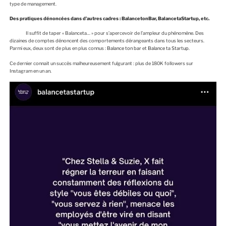
type de management.
Des pratiques dénoncées dans d’autres cadres : BalancetonBar, BalancetaStartup, etc.
Il suffit de taper « Balanceta… » pour s’apercevoir de l’ampleur du phénomène. Des
dizaines de comptes dénoncent des comportements dérangeants dans tous les secteurs.
Parmi eux, deux sont de plus en plus connus :
Balance ton bar
et
Balance ta Startup
.
Ce dernier connait un succès malheureusement fulgurant : plus de 180K followers sur
Instagram en un an.