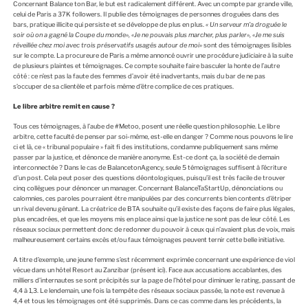
Concernant Balance ton Bar, le but est radicalement différent. Avec un compte par grande ville,
celui de Paris a 37K followers. Il publie des témoignages de personnes droguées dans des
bars, pratique illicite qui persiste et se développe de plus en plus.
« Un serveur m’a droguée le
soir où on a gagné la Coupe du monde», «Je ne pouvais plus marcher, plus parler», «Je me suis
réveillée chez moi avec trois préservatifs usagés autour de moi»
sont des témoignages lisibles
sur le compte. La procureure de Paris a même annoncé ouvrir une procédure judiciaire à la suite
de plusieurs plaintes et témoignages. Ce compte souhaite faire basculer la honte de l’autre
côté : ce n’est pas la faute des femmes d’avoir été inadvertants, mais du bar de ne pas
s’occuper de sa clientèle et parfois même d’être complice de ces pratiques.
Le libre arbitre remit en cause ?
Tous ces témoignages, à l’aube de #Metoo, posent une réelle question philosophie. Le libre
arbitre, cette faculté de penser par soi-même, est-elle en danger ? Comme nous pouvons le lire
ci et là, ce « tribunal populaire » fait fi des institutions, condamne publiquement sans même
passer par la justice, et dénonce de manière anonyme. Est-ce dont ça, la société de demain
interconnectée ? Dans le cas de BalancetonAgency, seule 5 témoignages suffisent à l’écriture
d’un post. Cela peut poser des questions déontologiques, puisqu’il est très facile de trouver
cinq collègues pour dénoncer un manager. Concernant BalanceTaStartUp, dénonciations ou
calomnies, ces paroles pourraient être manipulées par des concurrents bien contents d’étriper
un rival devenu gênant. La créatrice de BTA souhaite qu’il existe des façons de faire plus légales,
plus encadrées, et que les moyens mis en place ainsi que la justice ne sont pas de leur côté. Les
réseaux sociaux permettent donc de redonner du pouvoir à ceux qui n’avaient plus de voix, mais
malheureusement certains excès et/ou faux témoignages peuvent ternir cette belle initiative.
A titre d’exemple, une jeune femme s’est récemment exprimée concernant une expérience de viol
vécue dans un hôtel Resort au Zanzibar (présent
ici
). Face aux accusations accablantes, des
milliers d’internautes se sont précipités sur la page de l’hôtel pour diminuer le rating, passant de
4,4 à 1,3. Le lendemain, une fois la tempête des réseaux sociaux passée, la note est revenue à
4,4 et tous les témoignages ont été supprimés. Dans ce cas comme dans les précédents, la