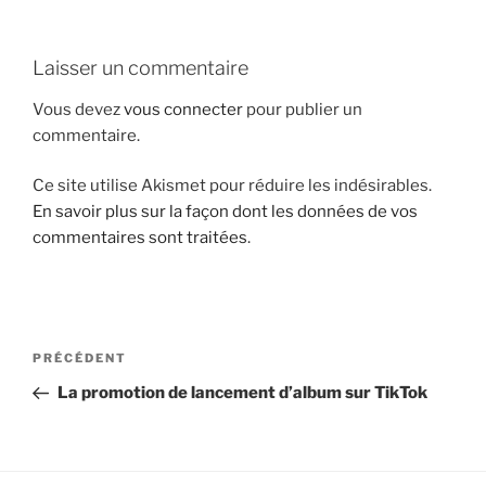
i
p
Laisser un commentaire
a
l
Vous devez
vous connecter
pour publier un
commentaire.
Ce site utilise Akismet pour réduire les indésirables.
En savoir plus sur la façon dont les données de vos
commentaires sont traitées
.
N
A
PRÉCÉDENT
a
r
La promotion de lancement d’album sur TikTok
v
t
i
i
g
c