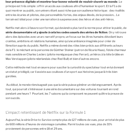
leur présence digitale et montrer leur bonne volonté de vouloir s’ouvrir au monde
. Le
principe est très simple : offrir un accès aux coulisses afin d’humaniser le sport. Et la F1 a de
quoi montrer au public, son univers étant aussi riche que son audience historique : des rivalités
entre les écuries et pilotes, des personnalités fortes, des enjeux élevés, de la pression… Le
terrain est idéal pour créer une narration à suspense avec des héros et des anti-héros.
Netflix met alors à l’œuvre son format, qui deviendra plus tard la norme pour attirer le public, de
série documentaire et y ajoute à cela les codes usuels des séries de fiction
. On y retrouve
alors des épisodes avec un arc narratif propre, un focus sur les êtres humains dévoilant leurs
craintes, ambitions et relations humaines, ainsi qu’une ambiance imaginée pour créer de
l’émotion auprès du public. Netflix a même donné des rôles bien précis aux différents acteurs
de la F1 : le méchant en la personne de Günther Steiner (patron de l’écurie Haas), l’idole charmeur
mais sensible en Charles Leclerc (pilote monégasque chez Ferrari), un héros à la tête brûlée en
Max Verstappen (pilote néerlandais chez Red Bull) et bien d’autres encore.
Cette méthode met tout en œuvre pour susciter la curiosité du spectateur tout en lui donnant
un statut privilégié, car il assiste aux coulisses d’un sport aux histoires jusque là très bien
gardées.
Au début, le monde n’envisageait pas que la série puisse générer un réel engouement. Après
tout, qui pourrait s’intéresser à une série documentaire sur des voitures tournant en rond
pendant une heure ? Pourtant, les 7 saisons qui la composent ne peuvent qu’être la preuve de
son succès.
L’impact retentissant de Netflix sur la Formule 1
Aujourd’hui, la série
Drive to Survive
compte plus de 127 millions de vues, pour un total de plus
de 600 millions d’heures de visionnage cumulées. Parmi toutes ces vues, plus de 31%
proviennent de personnes entre 18 et 29 ans.