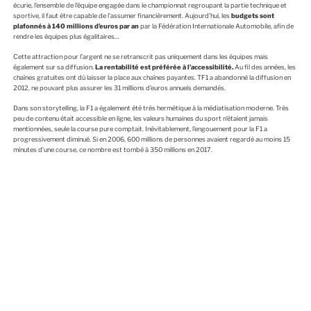
écurie, l’ensemble de l’équipe engagée dans le championnat regroupant la partie technique et
sportive, il faut être capable de l’assumer financièrement. Aujourd’hui, les
budgets sont
plafonnés à 140 millions d’euros par an
par la Fédération Internationale Automobile, afin de
rendre les équipes plus égalitaires…
Cette attraction pour l’argent ne se retranscrit pas uniquement dans les équipes mais
également sur sa diffusion.
La rentabilité est préférée à l’accessibilité.
Au fil des années, les
chaînes gratuites ont dû laisser la place aux chaînes payantes. TF1 a abandonné la diffusion en
2012, ne pouvant plus assurer les 31 millions d’euros annuels demandés.
Dans son storytelling, la F1 a également été très hermétique à la médiatisation moderne. Très
peu de contenu était accessible en ligne, les valeurs humaines du sport n’étaient jamais
mentionnées, seule la course pure comptait. Inévitablement, l’engouement pour la F1 a
progressivement diminué. Si en 2006, 600 millions de personnes avaient regardé au moins 15
minutes d’une course, ce nombre est tombé à 350 millions en 2017.