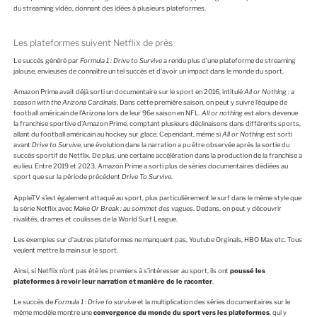
du streaming vidéo, donnant des idées à plusieurs plateformes.
Les plateformes suivent Netflix de près
Le succès généré par
Formula 1 : Drive to Survive
a rendu plus d’une plateforme de streaming
jalouse, envieuses de connaître un tel succès et d’avoir un impact dans le monde du sport.
Amazon Prime avait déjà sorti un documentaire sur le sport en 2016, intitulé
All or Nothing : a
season with the Arizona Cardinals
. Dans cette première saison, on peut y suivre l’équipe de
football américain de l’Arizona lors de leur 96e saison en NFL.
All or nothing
est alors devenue
la franchise sportive d’Amazon Prime, comptant plusieurs déclinaisons dans différents sports,
allant du football américain au hockey sur glace. Cependant, même si
All or Nothing
est sorti
avant
Drive to Survive
, une évolution dans la narration a pu être observée après la sortie du
succès sportif de Netflix. De plus, une certaine accélération dans la production de la franchise a
eu lieu. Entre 2019 et 2023, Amazon Prime a sorti plus de séries documentaires dédiées au
sport que sur la période précédent
Drive To Survive
.
AppleTV s’est également attaqué au sport, plus particulièrement le surf dans le même style que
la série Netflix avec
Make Or Break : au sommet des vagues
. Dedans, on peut y découvrir
rivalités, drames et coulisses de la World Surf League.
Les exemples sur d’autres plateformes ne manquent pas, Youtube Orginals, HBO Max etc. Tous
veulent mettre la main sur le sport.
Ainsi, si Netflix n’ont pas été les premiers à s’intéresser au sport, ils ont
poussé les
plateformes à revoir leur narration et manière de le raconter
.
Le succès de
Formula 1 : Drive to survive
et la multiplication des séries documentaires sur le
même modèle montre une
convergence du monde du sport vers les plateformes
, qui y