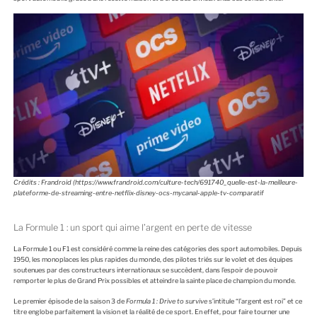
Crédits : Frandroid (https://www.frandroid.com/culture-tech/691740_quelle-est-la-meilleure-
plateforme-de-streaming-entre-netflix-disney-ocs-mycanal-apple-tv-comparatif
La Formule 1 : un sport qui aime l’argent en perte de vitesse
La Formule 1 ou F1 est considéré comme la reine des catégories des sport automobiles. Depuis
1950, les monoplaces les plus rapides du monde, des pilotes triés sur le volet et des équipes
soutenues par des constructeurs internationaux se succèdent, dans l’espoir de pouvoir
remporter le plus de Grand Prix possibles et atteindre la sainte place de champion du monde.
Le premier épisode de la saison 3 de
Formula 1 : Drive to survive
s’intitule “l’argent est roi” et ce
titre englobe parfaitement la vision et la réalité de ce sport. En effet, pour faire tourner une