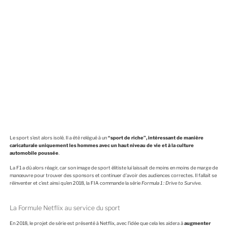
Le sport s’est alors isolé. Il a été relégué à un
“sport de riche”, intéressant de manière
caricaturale uniquement les hommes avec un haut niveau de vie et à la culture
automobile poussée
.
La F1 a dû alors réagir, car son image de sport élitiste lui laissait de moins en moins de marge de
manœuvre pour trouver des sponsors et continuer d’avoir des audiences correctes. Il fallait se
réinventer et c’est ainsi qu’en 2018, la FIA commande la série
Formula 1 : Drive to Survive
.
La Formule Netflix au service du sport
En 2018, le projet de série est présenté à Netflix, avec l’idée que cela les aidera à
augmenter