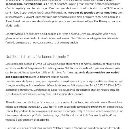
sponsors moins traditionnels
. En effet, toucher un plus grand marché permet aux marques
d’avoir un plus grand terrain de jeu. Des marques de luxe comme Louis Vuitton ou TAG Heuer se
sont mises à sponsoriser les Grands Prix, mais les
marques de grandes consommations
sont
aussi arrivées, y voyant un intérêt puisque désormais leur cible première regarde la Formule 1.
Ainsi, il n’est pas rare lors des Grands prix de voir les bannières de PepsiCo, Disney ou encore
Mcdonald’s.
Liberty Media, propriétaire de la Formule 1, affirme devoir à
Drive To Survive
la vision plus
glamour et accessible dont bénéficie le sport aujourd’hui. Elle reconnaît également à la série
l’arrivée en masse de nouveaux sponsors et son expansion.
Netflix a-t-il trouvé la bonne formule ?
Le succès de
Formula 1 : Drive To Survive
n’a pas été ignoré par Netflix, bien au contraire. Peu
après sa sortie et l’engouement qu’elle a généré, Netflix a lancé le développement de multiples
contenus dédiés au sport, en utilisant la même formule: une
série documentaire aux codes
des soaps opéras
qui nous tiennent tant en haleine.
La série
Tour de France : au cœur du peloton
a eu plusieurs impacts significatifs sur l’évènement
français mythique. Sur le même schéma, la série nous fait revivre les Tour 2022, 2023 et 2024
de manière immersive. L’année après sa sortie, l’audience enregistrée était en hausse chez les
15-24 ans et parmi les nouveaux fans, 54% étaient des femmes.
Si Netflix a un certain impact sur le sport, tous ne sont pas touchés de la même manière et il y a
même eu certains loupés. En 2023, Netflix sort la série documentaire
Break Point
, consacrée au
tennis. Cependant, la série n’a pas eu le succès escompté, malgré des audiences correctes et un
classement dans le top 10 de plusieurs pays. Netflix a alors décidé d’annuler la série, dû au
manque d’engouement et d’attente.
Bien que le succès ne soit pas garanti, Netflix a réussi à frapper un grand coup dans le monde