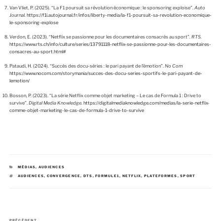
Van Vliet, P. (2025). “La F1 poursuit sa révolution économique : le sponsoring exploise”.
Auto
Journal.
https://f1i.autojournal.fr/infos/liberty-media/la-f1-poursuit-sa-revolution-economique-
le-sponsoring-explose
Verdon, E. (2023). “Netflix se passionne pour les documentaires consacrés au sport”.
RTS.
https://www.rts.ch/info/culture/series/13791118-netflix-se-passionne-pour-les-documentaires-
consacres-au-sport.html#
Pataudi, H. (2024). “Succès des docu-séries : le pari payant de l’émotion”.
No Com
https://www.nocom.com/storymania/succes-des-docu-series-sportifs-le-pari-payant-de-
lemotion/
Bosson, P. (2023). “La série Netflix comme objet marketing – Le cas de Formula 1 : Drive to
survive”.
Digital Media Knowledge.
https://digitalmediaknowledge.com/medias/la-serie-netflix-
comme-objet-marketing-le-cas-de-formula-1-drive-to-survive
C
MÉDIAS
,
AUDIENCES
A
É
AUDIENCES
,
CONVERGENCE
,
DTS
,
FORMULE1
,
NETFLIX
,
PLATEFORMES
,
SPORT
T
T
É
I
G
Q
O
U
R
E
I
T
E
T
N
S
E
A
PRÉCÉDENT