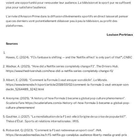
voient une opportunité pour renouveler leur audience. La télévision et le sport pur ne suffisent
plus pour satisfaire l’audience.
L’arrivée d’Amazon Prime dans la diffusion d’événements sportifs en direct laisserait penser
que ces derniers vont potentiellement délaisser peu à peu la télévision, au profit des
plateformes.
Louison Pertriaux
Sources
Hawes, C. (2024). “F1′s fanbase is shifting — and the ‘Netflix effect’ is only part of that
”.
CNBC
Wadkar, A. (2025). “How did a Netflix series completely change F1”.
The Drivers Hub
.
https://www.thedrivershub.com/how-did-a-netflix-series-completely-change-f1/
Albert, E. (2018). “Comment la Formule 1 veut enrayer son déclin”.
Le Monde.
https://www.lemonde.fr/sport/article/2018/03/02/comment-la-formule-1-veut-enrayer-son-
declin_5264489_3242.html
Anonyme. (2025). “A history of how Formula 1 became a global pop culture phenomenon”.
Scuderia Fans
https://scuderiafans.com/a-history-of-how-formula-1-became-a-global-pop-
culture-phenomenon/
Gauthier, J. (2017). “La mondialisation de la F1 est-elle à l’origine de sa crise de popularité?”.
Thèse d’État : Sports et relations internationales : IRIS.
Robardet, Q. (2023). “Comment la F1 est redevenue un sport cool”.
INA
.
https://larevuedesmedias.ina.fr/f1-netflix-gp-canalplus-audience-liberty-media-grand-prix