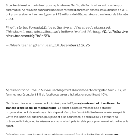
Si cette série est un pari réussi pour la plateforme Netflix, elle l’est tout autant pour le sport
automobile. Après avoir connu une baisse constante d’années en années, les audiences de la F1
ont progressivement remonté, gagnant 73 millions de téléspectateurs dans le monde à l’année
2023.
Finally started Formula1:Drive to Survive and I'm already obsessed.
This show is pure adrenaline, can't believe I waited this long!
#DriveToSurvive
pic.twitter.com/iSyThBe5EK
— Nilesh Keshari (@iamnilesh_13)
December 11, 2025
Après la sortie de Drive To Survive, un changement d’audience a été enregistré. Si en 2017, les
femmes représentaient 8% de l’audience, aujourd’hui, elles en constituent 40%.
Netflix a su lancer un mouvement d’intérêt pour la F1, en
rajeunissant et divertissant la
tranche d’âge socio-démographique
. Le sport a alors commencé à se détacher
progressivement de son image historique et n’est plus fermé à l’idée de renouveler son public.
Cette évolution de l’audience, plus jeune et plus connectée, a permis à la F1 d’étendre sa
présence digitale, avec les réseaux sociaux qui ont pris le relais pour promouvoir et partager le
sport.
Grâce à ce pivotage, le sport automobile a commencé à attirer l’attention de
nouveaux