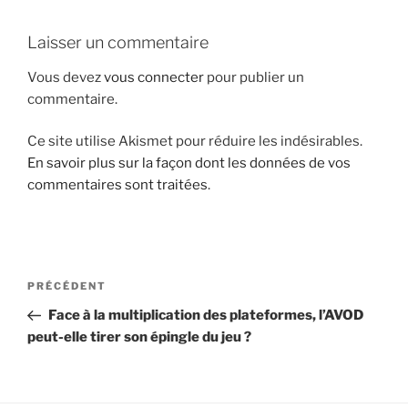
i
p
Laisser un commentaire
a
Vous devez
vous connecter
pour publier un
l
commentaire.
Ce site utilise Akismet pour réduire les indésirables.
En savoir plus sur la façon dont les données de vos
commentaires sont traitées
.
N
A
PRÉCÉDENT
a
r
Face à la multiplication des plateformes, l’AVOD
v
t
peut-elle tirer son épingle du jeu ?
i
i
g
c
l
a