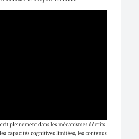
nscrit pleinement dans les mécanismes décrits
des capacités cognitives limitées, les contenus