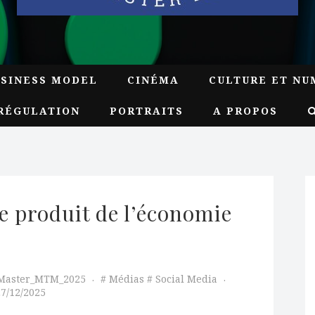
USINESS MODEL
CINÉMA
CULTURE ET NU
RÉGULATION
PORTRAITS
A PROPOS
produit de l’économie 
_Master_MTM_2025
Médias
Social Media
27/12/2025