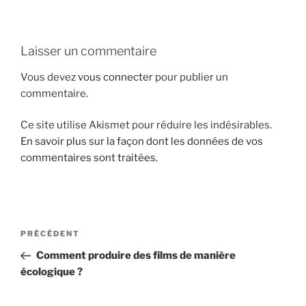
i
p
a
Laisser un commentaire
l
Vous devez
vous connecter
pour publier un
commentaire.
Ce site utilise Akismet pour réduire les indésirables.
En savoir plus sur la façon dont les données de vos
commentaires sont traitées
.
N
A
PRÉCÉDENT
a
r
Comment produire des films de manière
v
t
écologique ?
i
i
g
c