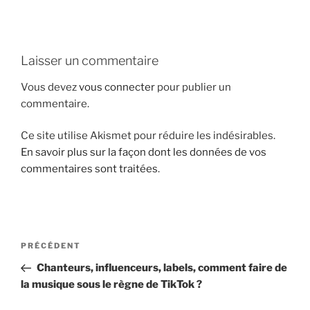
i
p
a
Laisser un commentaire
l
Vous devez
vous connecter
pour publier un
commentaire.
Ce site utilise Akismet pour réduire les indésirables.
En savoir plus sur la façon dont les données de vos
commentaires sont traitées
.
N
A
PRÉCÉDENT
a
r
Chanteurs, influenceurs, labels, comment faire de
v
t
la musique sous le règne de TikTok ?
i
i