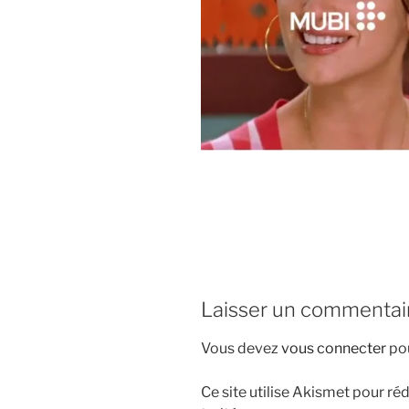
i
p
a
l
Laisser un commentai
Vous devez
vous connecter
pou
Ce site utilise Akismet pour réd