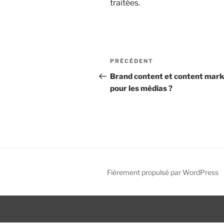
traitées
.
N
A
PRÉCÉDENT
a
r
Brand content et content mark
t
pour les médias ?
v
i
i
c
l
g
e
a
p
r
t
é
Fièrement propulsé par WordPress
i
c
é
o
d
n
e