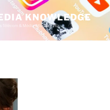
MEDIA KNOWLEDGE
s Télécom & Média (Master 226)