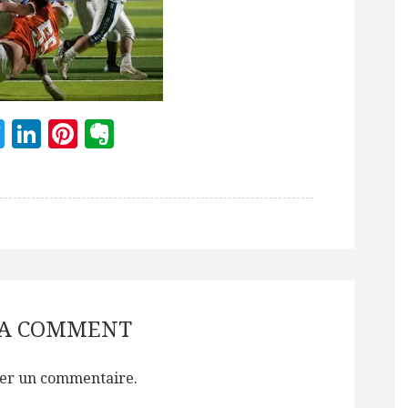
acebook
Twitter
LinkedIn
Pinterest
Evernote
 A COMMENT
er un commentaire.