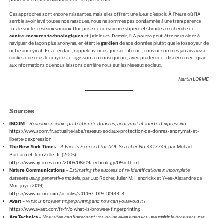
Ces approches sont encore naissantes, mais elles offrent une lueur d’espoir. À l’heure où l’IA
semble avoir levé toutes nos masques, nous ne sommes pas condamnés à une transparence
totale sur les réseaux sociaux. Une prise de conscience s’opère et stimule la recherche de
contre-mesures technologiques
et juridiques. Demain, l’IA pourra peut-être nous aider à
naviguer de façon plus anonyme, en étant le
gardien
de nos données plutôt que le fossoyeur de
notre anonymat. En attendant, rappelons-nous que sur Internet, nous ne sommes jamais aussi
cachés que nous le croyons, et agissons en conséquence, avec prudence et discernement quant
aux informations que nous laissons derrière nous sur les réseaux sociaux.
Martin LORME
Sources
ISCOM
–
Réseaux sociaux : protection de données, anonymat et liberté d’expression
https://www.iscom.fr/actualite-labs/reseaux-sociaux-protection-de-donnes-anonymat-et-
liberte-dexpression
The New York Times
–
A Face Is Exposed for AOL Searcher No. 4417749
, par Michael
Barbaro et Tom Zeller Jr. (2006)
https://www.nytimes.com/2006/08/09/technology/09aol.html
Nature Communications
–
Estimating the success of re-identifications in incomplete
datasets using generative models
, par Luc Rocher, Julien M. Hendrickx et Yves-Alexandre de
Montjoye (2019)
https://www.nature.com/articles/s41467-019-10933-3
Avast
–
What is browser fingerprinting and how can you avoid it?
https://www.avast.com/fr-fr/c-what-is-browser-fingerprinting
Ars Technica
–
Now sites can fingerprint you online even when you use multiple browsers
, par