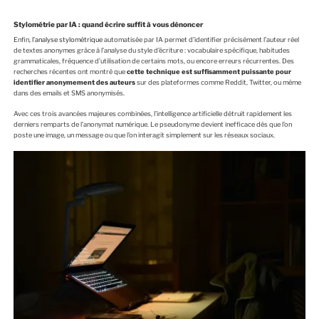
Stylométrie par IA : quand écrire suffit à vous dénoncer
Enfin,
l’analyse stylométrique
automatisée par IA permet d’identifier précisément l’auteur réel
de textes anonymes grâce à l’analyse du style d’écriture : vocabulaire spécifique, habitudes
grammaticales, fréquence d’utilisation de certains mots, ou encore erreurs récurrentes. Des
recherches récentes ont montré que
cette technique est suffisamment puissante pour
identifier anonymement des auteurs
sur des plateformes comme Reddit, Twitter, ou même
dans des emails et SMS anonymisés.
Avec ces trois avancées majeures combinées, l’intelligence artificielle détruit rapidement les
derniers remparts de l’anonymat numérique. Le pseudonyme devient inefficace dès que l’on
poste une image, un message ou que l’on interagit simplement sur les réseaux sociaux.