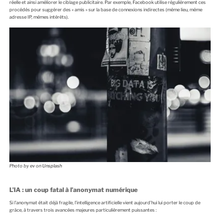
réelle et ainsi améliorer le ciblage publicitaire. Par exemple, Facebook utilise régulièrement ces
procédés pour suggérer des « amis » sur la base de connexions indirectes (même lieu, même
adresse IP, mêmes intérêts).
Photo by
ev
on
Unsplash
L’IA : un coup fatal à l’anonymat numérique
Si l’anonymat était déjà fragile, l’intelligence artificielle vient aujourd’hui lui porter le coup de
grâce, à travers trois avancées majeures particulièrement puissantes :