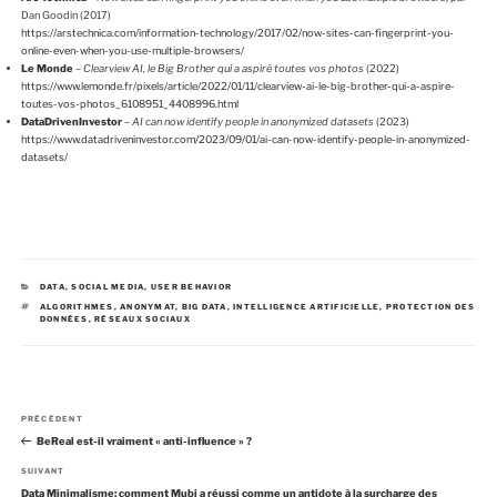
Dan Goodin (2017)
https://arstechnica.com/information-technology/2017/02/now-sites-can-fingerprint-you-
online-even-when-you-use-multiple-browsers/
Le Monde
–
Clearview AI, le Big Brother qui a aspiré toutes vos photos
(2022)
https://www.lemonde.fr/pixels/article/2022/01/11/clearview-ai-le-big-brother-qui-a-aspire-
toutes-vos-photos_6108951_4408996.html
DataDrivenInvestor
–
AI can now identify people in anonymized datasets
(2023)
https://www.datadriveninvestor.com/2023/09/01/ai-can-now-identify-people-in-anonymized-
datasets/
C
DATA
,
SOCIAL MEDIA
,
USER BEHAVIOR
A
É
ALGORITHMES
,
ANONYMAT
,
BIG DATA
,
INTELLIGENCE ARTIFICIELLE
,
PROTECTION DES
T
T
DONNÉES
,
RÉSEAUX SOCIAUX
É
I
G
Q
O
U
R
E
I
T
E
T
S
E
N
S
A
PRÉCÉDENT
a
r
BeReal est-il vraiment « anti-influence » ?
v
t
i
i
A
SUIVANT
g
c
r
Data Minimalisme: comment Mubi a réussi comme un antidote à la surcharge des