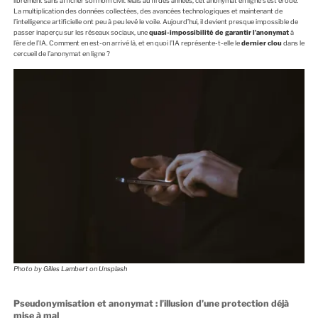
librement sans afficher son nom civil. Mais au fil des années, cet anonymat en ligne s’est érodé.
La multiplication des données collectées, des avancées technologiques et maintenant de
l’intelligence artificielle ont peu à peu levé le voile. Aujourd’hui, il devient presque impossible de
passer inaperçu sur les réseaux sociaux, une
quasi-impossibilité de garantir l’anonymat
à
l’ère de l’IA. Comment en est-on arrivé là, et en quoi l’IA représente-t-elle le
dernier clou
dans le
cercueil de l’anonymat en ligne ?
Photo by
Gilles Lambert
on
Unsplash
Pseudonymisation et anonymat : l’illusion d’une protection déjà
mise à mal