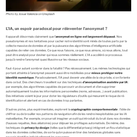
Photo by
Josue Valencia
on
Unsplash
L’IA, un espoir paradoxal pour réinventer l’anonymat ?
Il apparaît désormais clairement que l’
anonymat en ligne est largement dépassé
. Nos
pseudonymes et nos tentatives pour cacher notre identité sont minés de toutes parts par la
collecte massive de données et par la puissance des algorithmes d’intelligence artificielle
capables de relier ces données. Ce que nous faisons, ce que nous aimons, où nous allons, tout
peut être analysé pour deviner qui nous sommes réellement. L’IA a accéléré ce processus
jusqu’à rendre l’anonymat quasi illusoire sur les réseaux sociaux.
Faut-il pour autant sombrer dans la fatalité ? Pas nécessairement. Les mêmes technologies qui
portent atteinte à l’anonymat peuvent aussi être mobilisées pour
mieux protéger notre
identité numérique
. Paradoxalement, l’IA peut devenir une alliée de la vie privée, si on l’oriente
dans ce but. Des chercheurs travaillent sur des techniques
d’anonymisation assistée par IA
:
par exemple, des algorithmes capables de parcourir un document et d’en supprimer
automatiquement toutes les informations personnelles (noms, adresses…) avant publication.
Des initiatives voient le jour pour doter les régulateurs d’outils qui mesurent le risque de ré-
identification et alertent en cas de données trop parlantes.
D’autres pistes, plus expérimentales, explorent la
cryptographie comportementale
: l’idée de
chiffrer ou de brouiller nos
patterns
de navigation afin de les rendre inexploitables par les IA
malveillantes. Par exemple, on pourrait imaginer un outil qui introduit du bruit dans nos données
(fausses requêtes, likes aléatoires) pour déjouer les profilages automatisés. De même, des
techniques de
privacy by design
(telles que la
differential privacy
) intègrent un flou statistique
dans les données collectées, de sorte qu’on puisse en tirer des tendances globales sans
pouvoir identifier individuellement les personnes.