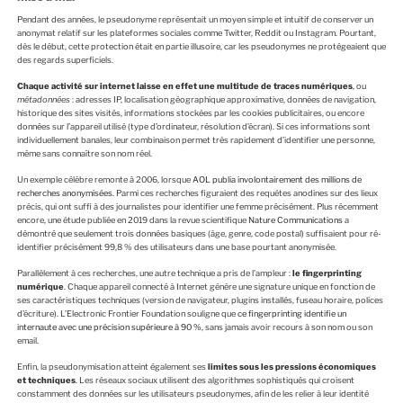
Pendant des années, le pseudonyme représentait un moyen simple et intuitif de conserver un
anonymat relatif sur les plateformes sociales comme Twitter, Reddit ou Instagram. Pourtant,
dès le début, cette protection était en partie illusoire, car les pseudonymes ne protégeaient que
des regards superficiels.
Chaque activité sur internet laisse en effet une multitude de traces numériques
, ou
métadonnées
: adresses IP, localisation géographique approximative, données de navigation,
historique des sites visités, informations stockées par les cookies publicitaires, ou encore
données sur l’appareil utilisé (type d’ordinateur, résolution d’écran). Si ces informations sont
individuellement banales, leur combinaison permet très rapidement d’identifier une personne,
même sans connaître son nom réel.
Un exemple célèbre remonte à 2006, lorsque
AOL publia involontairement des millions de
recherches anonymisées
. Parmi ces recherches figuraient des requêtes anodines sur des lieux
précis, qui ont suffi à des journalistes pour identifier une femme précisément. Plus récemment
encore, une étude publiée en 2019 dans la revue scientifique
Nature Communications
a
démontré que seulement trois données basiques (âge, genre, code postal) suffisaient pour ré-
identifier précisément 99,8 % des utilisateurs dans une base pourtant anonymisée.
Parallèlement à ces recherches, une autre technique a pris de l’ampleur :
le fingerprinting
numérique
. Chaque appareil connecté à Internet génère une signature unique en fonction de
ses caractéristiques techniques (version de navigateur, plugins installés, fuseau horaire, polices
d’écriture). L’Electronic Frontier Foundation souligne que
ce fingerprinting identifie un
internaute avec une précision supérieure à 90 %
, sans jamais avoir recours à son nom ou son
email.
Enfin, la pseudonymisation atteint également ses
limites sous les pressions économiques
et techniques
. Les réseaux sociaux utilisent des algorithmes sophistiqués qui croisent
constamment des données sur les utilisateurs pseudonymes, afin de les relier à leur identité