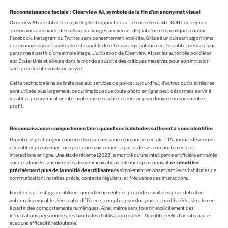
Reconnaissance faciale : Clearview AI, symbole de la fin d’un anonymat visuel
Clearview AI
constitue l’exemple le plus frappant de cette nouvelle réalité. Cette entreprise
américaine a accumulé des milliards d’images provenant de plateformes publiques comme
Facebook, Instagram ou Twitter, sans consentement explicite. Grâce à un puissant algorithme
de reconnaissance faciale, elle est capable de retrouver instantanément l’identité précise d’une
personne à partir d’une simple image. L’utilisation de Clearview AI par les autorités policières
aux États-Unis et ailleurs dans le monde a suscité
des critiques massives
pour son intrusion
sans précédent dans la vie privée.
Cette technologie ne se limite pas aux services de police : aujourd’hui, d’autres outils similaires
sont utilisés plus largement, ce qui implique que toute photo en ligne peut désormais servir à
identifier précisément un internaute, même caché derrière un pseudonyme ou sur un autre
profil.
Reconnaissance comportementale : quand vos habitudes suffisent à vous identifier
Un autre aspect majeur concerne la reconnaissance comportementale. L’IA permet désormais
d’identifier précisément une personne uniquement à partir de ses comportements et
interactions en ligne.
Une étude récente
(2023) a montré qu’une intelligence artificielle entraînée
sur des données anonymisées de communications téléphoniques pouvait
ré-identifier
précisément plus de la moitié des utilisateurs
simplement en observant leurs habitudes de
communication : horaires précis, contacts réguliers, et fréquence des interactions.
Facebook et Instagram utilisent quotidiennement des procédés similaires pour détecter
automatiquement les liens entre différents comptes pseudonymes et profils réels, simplement
à partir des comportements numériques. Ainsi, même sans fournir explicitement des
informations personnelles, les habitudes d’utilisation révèlent l’identité réelle d’un internaute
avec une efficacité redoutable.