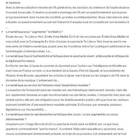
et tensions
Avec la démocratisation récente de l’IA générative, les secteurs du cinéma et de l’audiovisuel se
trouvent bousculés. Craindre ou prendre avantage de l’IA est un questionnement qui se pose
progressivement dans toutes les sociétés, grandes ou indépendantes. Nous chercherons ainsi
à étudier ce questionnement au sein de l’industrie française tout en considérant son évolution à
...
Le numérique pour “augmenter” le théâtre ?
Étude de cas : To Like or Not, Émilie Anna Maillet Écrit et mis en scène par Émilie Anna Maillet et
coproduit avec la Compagnie Ex Voto à la lune, le spectacle To Like or Not incarne une forme
innovante de théâtre numérique, jouant avec les frontières entre l’art scénique traditionnel et les
technologies contemporaines. La ...
Le numérique face à l’authenticité artistique dans le spectacle vivant : philosophie et éthique de
la digital performance
En février dernier, à l’aune du sommet du Sommet pour l’action sur l’intelligence artificielle qui
s’est tenu en France ce mois-ci, le président de la Sacem, Patrick Sigwalt, et la présidente de
l’Adami, Anne Bouvier, appelaient les artistes à signer une tribune sur les dangers de l’IA dans le
domaine de la musique. L’avènement de ...
Le numérique au service de l’inclusion dans l’expérience muséale ?
La question de l’inclusivité dans les musées est une thématique relativement récente, mais elle
est rapidement devenue un sujet incontournable ces dernières années. L’inclusivité n’est plus une
simple option, elle est une obligation pour les établissements publics afin que tous les visiteurs
puissent bénéficier d’une expérience muséale optimale. En Europe, par exemple, plusieurs
législations sur l’accessibilité, ...
Le numérique dans la représentation artistique des corps : corps augmentés ou corps
déshumanisés ?
Unsplash.com / image libre de droit Le spectacle vivant peut se définir par ce que nous
appelons communément “performance”, il contient l’idée selon laquelle en y assistant, nous
vivons un événement éminemment présent, en train de se produire. Cet événement est le fruit