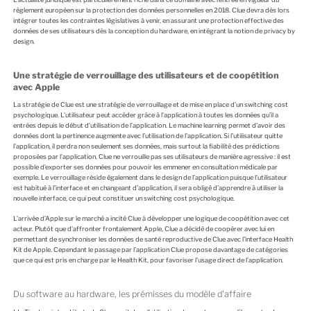
règlement européen sur la protection des données personnelles en 2018. Clue devra dès lors
intégrer toutes les contraintes législatives à venir, en assurant une protection effective des
données de ses utilisateurs dès la conception du hardware, en intégrant la notion de privacy by
design.
Une stratégie de verrouillage des utilisateurs et de coopétition
avec Apple
La stratégie de Clue est une stratégie de verrouillage et de mise en place d’un switching cost
psychologique. L’utilisateur peut accéder grâce à l’application à toutes les données qu’il a
entrées depuis le début d’utilisation de l’application. Le machine learning permet d’avoir des
données dont la pertinence augmente avec l’utilisation de l’application. Si l’utilisateur quitte
l’application, il perdra non seulement ses données, mais surtout la fiabilité des prédictions
proposées par l’application. Clue ne verrouille pas ses utilisateurs de manière agressive : il est
possible d’exporter ses données pour pouvoir les emmener en consultation médicale par
exemple. Le verrouillage réside également dans le design de l’application puisque l’utilisateur
est habitué à l’interface et en changeant d’application, il sera obligé d’apprendre à utiliser la
nouvelle interface, ce qui peut constituer un switching cost psychologique.
L’arrivée d’Apple sur le marché a incité Clue à développer une logique de coopétition avec cet
acteur. Plutôt que d’affronter frontalement Apple, Clue a décidé de coopérer avec lui en
permettant de synchroniser les données de santé reproductive de Clue avec l’interface Health
Kit de Apple. Cependant le passage par l’application Clue propose davantage de catégories
que ce qui est pris en charge par le Health Kit, pour favoriser l’usage direct de l’application.
Du software au hardware, les prémisses du modèle d’affaire