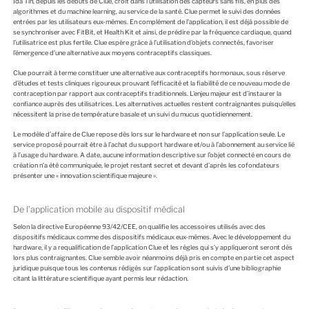
Ida Tin, depuis les débuts de Clue, croit dans l’utilisation des capteurs sans fils, en plus des
algorithmes et du machine learning, au service de la santé. Clue permet le suivi des données
entrées par les utilisateurs eux-mêmes. En complément de l’application, il est déjà possible de
se synchroniser avec FitBit, et Health Kit et ainsi, de prédire par la fréquence cardiaque, quand
l’utilisatrice est plus fertile. Clue espère grâce à l’utilisation d’objets connectés, favoriser
l’émergence d’une alternative aux moyens contraceptifs classiques.
Clue pourrait à terme constituer une alternative aux contraceptifs hormonaux, sous réserve
d’études et tests cliniques rigoureux prouvant l’efficacité et la fiabilité de ce nouveau mode de
contraception par rapport aux contraceptifs traditionnels. L’enjeu majeur est d’instaurer la
confiance auprès des utilisatrices. Les alternatives actuelles restent contraignantes puisqu’elles
nécessitent la prise de température basale et un suivi du mucus quotidiennement.
Le modèle d’affaire de Clue repose dès lors sur le hardware et non sur l’application seule. Le
service proposé pourrait être à l’achat du support hardware et/ou à l’abonnement au service lié
à l’usage du hardware. A date, aucune information descriptive sur l’objet connecté en cours de
création n’a été communiquée, le projet restant secret et devant d’après les cofondateurs
présenter une « innovation scientifique majeure ».
De l’application mobile au dispositif médical
Selon la directive Européenne 93/42/CEE, on qualifie les accessoires utilisés avec des
dispositifs médicaux comme des dispositifs médicaux eux-mêmes. Avec le développement du
hardware, il y a requalification de l’application Clue et les règles qui s’y appliqueront seront dès
lors plus contraignantes. Clue semble avoir néanmoins déjà pris en compte en partie cet aspect
juridique puisque tous les contenus rédigés sur l’application sont suivis d’une bibliographie
citant la littérature scientifique ayant permis leur rédaction.