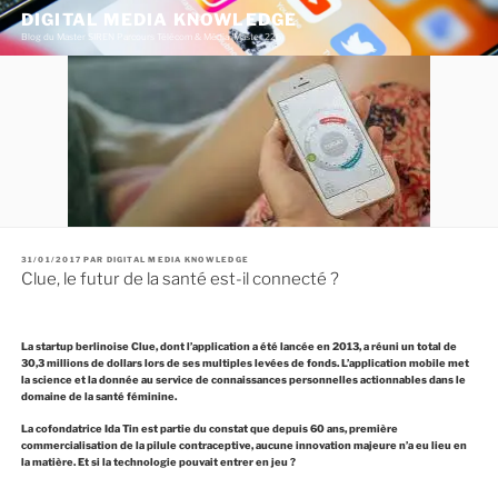
A
DIGITAL MEDIA KNOWLEDGE
l
Blog du Master SIREN Parcours Télécom & Média (Master 226)
l
e
r
a
u
c
o
n
t
e
n
u
p
r
P
31/01/2017
PAR
DIGITAL MEDIA KNOWLEDGE
U
i
Clue, le futur de la santé est-il connecté ?
B
n
L
c
I
É
i
L
p
E
La startup berlinoise Clue, dont l’application a été lancée en 2013, a réuni un total de
a
30,3 millions de dollars lors de ses multiples levées de fonds. L’application mobile met
l
la science et la donnée au service de connaissances personnelles actionnables dans le
domaine de la santé féminine.
La cofondatrice Ida Tin est partie du constat que depuis 60 ans, première
commercialisation de la pilule contraceptive, aucune innovation majeure n’a eu lieu en
la matière. Et si la technologie pouvait entrer en jeu ?