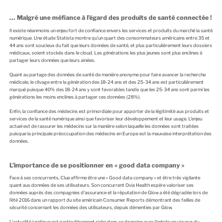
… Malgré une méfiance à l’égard des produits de santé connectée !
Il existe néanmoins un enjeu fort de confiance envers les services et produits du marché la santé
numérique. Une étude Statista montre qu’un quart des consommateurs américains entre 35 et
44 ans sont soucieux du fait que leurs données de santé, et plus particulièrement leurs dossiers
médicaux, soient stockés dans le cloud. Les générations les plus jeunes sont plus enclines à
partager leurs données que leurs ainées.
Quant au partage des données de santé de manière anonyme pour faire avancer la recherche
médicale, le clivage entre la génération des 18-24 ans et des 25-34 ans est particulièrement
marqué puisque 40% des 18-24 ans y sont favorables tandis que les 25-34 ans sont parmi les
générations les moins enclines à partager ces données (28%).
Enfin, la confiance des médecins est primordiale pour apporter de la légitimité aux produits et
services de la santé numérique ainsi que favoriser leur développement et leur usage. L’enjeu
actuel est de rassurer les médecins sur la manière selon laquelle les données sont traitées
puisque la principale préoccupation des médecins en Europe est la mauvaise interprétation des
données.
L’importance de se positionner en « good data company »
Face à ses concurrents, Clue affirme être une « Good data company » et être très vigilante
quant aux données de ses utilisateurs. Son concurrent Ovia Health espère valoriser ses
données auprès des compagnies d’assurance et la réputation de Glow a été dégradée lors de
l’été 2016 dans un rapport du site américain Consumer Reports démontrant des failles de
sécurité concernant les données des utilisateurs, depuis démenties par Glow.
L’actualité juridique est particulièrement riche dans ce domaine avec l’entrée en vigueur du