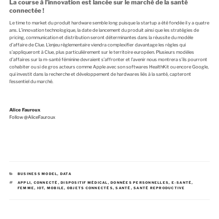
La course à l’innovation est lancée sur le marché de la santé
connectée !
Le time to market du produit hardware semble long puisque la startup a été fondée il y a quatre
ans. L’innovation technologique, la date de lancement du produit ainsi que les stratégies de
pricing, communication et distribution seront déterminantes dans la réussite du modèle
d’affaire de Clue. L’enjeu règlementaire viendra complexifier davantage les règles qui
s’appliqueront à Clue, plus particulièrement sur le territoire européen. Plusieurs modèles
d’affaires sur la m-santé féminine devraient s’affronter et l’avenir nous montrera s’ils pourront
cohabiter ou si de gros acteurs comme Apple avec son softwares HealthKit ou encore Google,
qui investit dans la recherche et développement de hardwares liés à la santé, capteront
l’essentiel du marché.
Alice Fauroux
Follow @AliceFauroux
C
BUSINESS MODEL
,
DATA
A
É
APPLI
,
CONNECTÉ
,
DISPOSITIF MÉDICAL
,
DONNÉES PERSONNELLES
,
E-SANTÉ
,
T
T
FEMME
,
IOT
,
MOBILE
,
OBJETS CONNECTÉS
,
SANTÉ
,
SANTÉ REPRODUCTIVE
É
I
G
Q
O
U
R
E
I
T
E