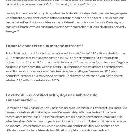
universités partenaires comme Oxford University ou encore Columbia.
Les applications de suivi du cycle représentent la deuxième catégorie la plus téléchargée après
les applications de running dans la catégorie forme et santé de l’App Store. Il existe à ce jour
une centaine d’applications mobiles sur cette thématique sur le store français. Quels signaux
sont actuellement envoyés sur le marché de la santé connectée et quelles stratégies peuvent y
émerger ?
La santé connectée : un marché attractif !
Selon Statista, le marché global de la santé numérique a été évalué à 60 milliards de dollars en
2013 et devrait être multiplié par quatre d’ici 2020, pour atteindre les 233,3 milliards de
dollars. Le marché devrait être plus particulièrement tiré par la m-santé, santé connectée grâce
au mobile, la santé sans fil (« wireless health ») qui regroupe tous les usages de technologies
sans fil au service de la santé et enfin la télémédecine qui désigne l’usage des NTIC pour
permettre l’exercice de la médecine à distance. Le segment de marché de la m-santé devrait
générer 55,9 milliards de dollars en 2020.
Le culte du « quantified self », déjà une habitude de
consommation…
La mesure de soi, « quantified self », n’est pas née avec le numérique. Cependant, le numérique a
permis sa généralisation et son partage. Ce terme désigne l’ensemble des méthodes et
technologies permettant à l’utilisateur de mesurer ses données personnelles pour mieux se
gérer lui-même. Cela peut regrouper la gestion de sa productivité, de son bien-être ou encore
de sa santé. L’émergence et le succès d’applications permettant de suivre la santé de ses
utilisateurs sont indissociables de l’accélération du phénomène de mesure de soi.