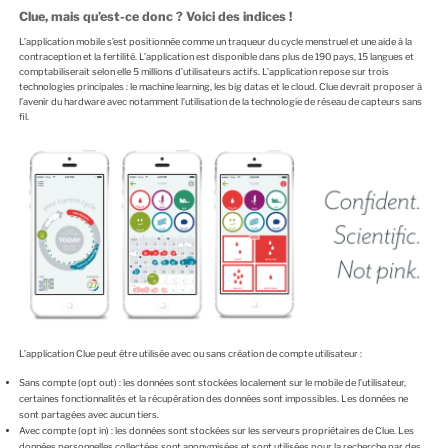
Clue, mais qu’est-ce donc ? Voici des indices !
L’application mobile s’est positionnée comme un traqueur du cycle menstruel et une aide à la
contraception et la fertilité. L’application est disponible dans plus de 190 pays, 15 langues et
comptabiliserait selon elle 5 millions d’utilisateurs actifs. L’application repose sur trois
technologies principales : le machine learning, les big datas et le cloud. Clue devrait proposer à
l’avenir du hardware avec notamment l’utilisation de la technologie de réseau de capteurs sans
fil.
L’application Clue peut être utilisée avec ou sans création de compte utilisateur :
Sans compte (opt out) : les données sont stockées localement sur le mobile de l’utilisateur,
certaines fonctionnalités et la récupération des données sont impossibles. Les données ne
sont partagées avec aucun tiers.
Avec compte (opt in) : les données sont stockées sur les serveurs propriétaires de Clue. Les
données personnelles collectées sont anonymisées et sont utilisées pour la recherche par des