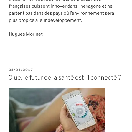
françaises puissent innover dans l’hexagone et ne
partent pas dans des pays où l’environnement sera
plus propice à leur développement.
Hugues Morinet
P
31/01/2017
U
Clue, le futur de la santé est-il connecté ?
B
L
I
É
L
E