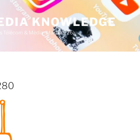
MEDIA KNOWLEDGE
s Télécom & Média (Master 226)
280