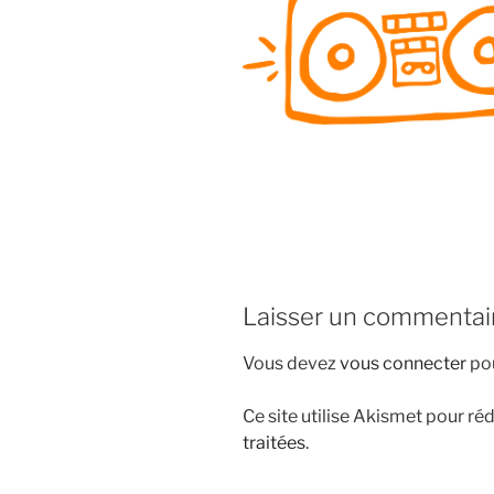
i
p
a
l
Laisser un commentai
Vous devez
vous connecter
pou
Ce site utilise Akismet pour réd
traitées
.