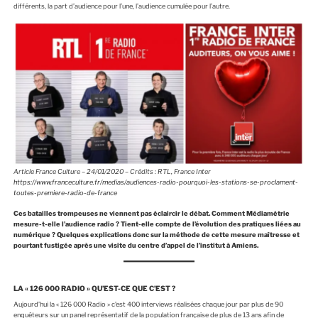
différents, la part d’audience pour l’une, l’audience cumulée pour l’autre.
Article France Culture – 24/01/2020 – Crédits : RTL, France Inter
https://www.franceculture.fr/medias/audiences-radio-pourquoi-les-stations-se-proclament-
toutes-premiere-radio-de-france
Ces batailles trompeuses ne viennent pas éclaircir le débat. Comment Médiamétrie
mesure-t-elle l’audience radio ? Tient-elle compte de l’évolution des pratiques liées au
numérique ? Quelques explications donc sur la méthode de cette mesure maîtresse et
pourtant fustigée après une visite du centre d’appel de l’institut à Amiens.
LA « 126 000 RADIO » QU’EST-CE QUE C’EST ?
Aujourd’hui la « 126 000 Radio » c’est 400 interviews réalisées chaque jour par plus de 90
enquêteurs sur un panel représentatif de la population française de plus de 13 ans afin de