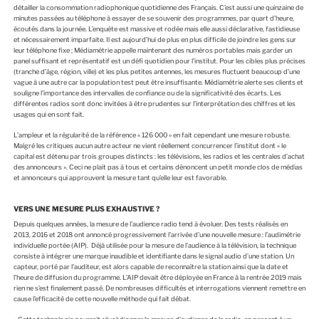
détailler la consommation radiophonique quotidienne des Français. C’est aussi une quinzaine de
minutes passées au téléphone à essayer de se souvenir des programmes, par quart d’heure,
écoutés dans la journée. L’enquête est massive et rodée mais elle aussi déclarative, fastidieuse
et nécessairement imparfaite. Il est aujourd’hui de plus en plus difficile de joindre les gens sur
leur téléphone fixe ; Médiamétrie appelle maintenant des numéros portables mais garder un
panel suffisant et représentatif est un défi quotidien pour l’institut. Pour les cibles plus précises
(tranche d’âge, région, ville) et les plus petites antennes, les mesures fluctuent beaucoup d’une
vague à une autre car la population test peut être insuffisante. Médiamétrie alerte ses clients et
souligne l’importance des intervalles de confiance ou de la significativité des écarts. Les
différentes radios sont donc invitées à être prudentes sur l’interprétation des chiffres et les
usages qui en sont fait.
L’ampleur et la régularité de la référence « 126 000 » en fait cependant une mesure robuste.
Malgré les critiques aucun autre acteur ne vient réellement concurrencer l’institut dont « le
capital est détenu par trois groupes distincts : les télévisions, les radios et les centrales d’achat
des annonceurs ». Ceci ne plait pas à tous et certains dénoncent un petit monde clos de médias
et annonceurs qui approuvent la mesure tant qu’elle leur est favorable.
VERS UNE MESURE PLUS EXHAUSTIVE ?
Depuis quelques années, la mesure de l’audience radio tend à évoluer. Des tests réalisés en
2013, 2016 et 2018 ont annoncé progressivement l’arrivée d’une nouvelle mesure : l’audimétrie
individuelle portée (AIP). Déjà utilisée pour la mesure de l’audience à la télévision, la technique
consiste à intégrer une marque inaudible et identifiante dans le signal audio d’une station. Un
capteur, porté par l’auditeur, est alors capable de reconnaître la station ainsi que la date et
l’heure de diffusion du programme. L’AIP devait être déployée en France à la rentrée 2019 mais
rien ne s’est finalement passé. De nombreuses difficultés et interrogations viennent remettre en
cause l’efficacité de cette nouvelle méthode qui fait débat.