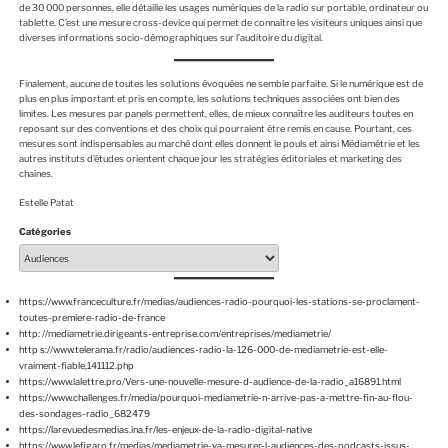
de 30 000 personnes, elle détaille les usages numériques de la radio sur portable, ordinateur ou
tablette. C’est une mesure cross-device qui permet de connaître les visiteurs uniques ainsi que
diverses informations socio-démographiques sur l’auditoire du digital.
Finalement, aucune de toutes les solutions évoquées ne semble parfaite. Si le numérique est de
plus en plus important et pris en compte, les solutions techniques associées ont bien des
limites. Les mesures par panels permettent, elles, de mieux connaître les auditeurs toutes en
reposant sur des conventions et des choix qui pourraient être remis en cause. Pourtant, ces
mesures sont indispensables au marché dont elles donnent le pouls et ainsi Médiamétrie et les
autres instituts d’études orientent chaque jour les stratégies éditoriales et marketing des
chaînes.
Estelle Patat
Catégories
https://www.franceculture.fr/medias/audiences-radio-pourquoi-les-stations-se-proclament-
toutes-premiere-radio-de-france
http:
//mediametrie.dirigeants-entreprise.com/entreprises/mediametrie/
http
s://www.telerama.fr/radio/audiences-radio-la-126-000-de-mediametrie-est-elle-
vraiment-fiable,141112.php
https://www.lalettre.pro/Vers-une-nouvelle-mesure-d-audience-de-la-radio_a16891.html
https://www.challenges.fr/media/pourquoi-mediametrie-n-arrive-pas-a-mettre-fin-au-flou-
des-sondages-radio_682479
https://larevuedesmedias.ina.fr/les-enjeux-de-la-radio-digital-native
https://www.lefigaro.fr/medias/mediametrie-va-mesurer-l-audiences-des-podcasts-issus-