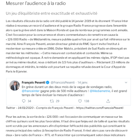
U
Mesurer l’audience à la radio
B
L
I
Un jeu d’équilibriste entre exactitude et exhaustivité
É
L
Les résultats d’écoute de la radio ont été publié le 14 janvier 2019 et ils étonnent ! France Inter
E
réalise à nouveau un record d’audience et le groupe Radio France progresse dans l’ensemble
alors que la grève sévit dans la Maison Ronde et que de nombreux programmes sont annulés.
C’est l’occasion pour la concurrence et divers commentateurs de remettre en cause la
« 126 000 Radio » de Médiamétrie, mesure publiée quatre fois par an et qui fait référence sur le
marché. Ainsi François Pesenti, ancien directeur général de RMC Sport invite l’institut à
moderniser sa mesure créée en 1986. Didier Maïsto, président de Sud Radio en dénonçait en
mai dernier les méthodes : « Cette mesure est contestable et contestée. Même sa
méthodologie est opaque. À notre demande et en appliquant les mêmes règles, IFOP n’est pas
arrivé au même résultat, nous créditant de 3,5 fois plus d’auditeurs ». Réclamant 23 millions de
dommages et intérêts, le média voit pourtant sa requête refusée devant la Cour d’Appel de
Paris le 8 janvier.
Twitter – 14/01/2020 – Compte de François Pesenti –
https://twitter.com/FrancoisPesenti
Pour les autres, la sortie de la « 126 000 » est l’occasion de communiquer en masse sur les
chiffres qui leurs sont les plus favorables. Il faut dire que l’enjeu est de taille et que les résultats
sont scrutés par les annonceurs afin d’optimiser l’efficacité des publicités qui constituent le
revenu principal des radios (à l’exception de Radio France). Il n’est alors pas rare de découvrir
deux « 1ere radio de France » : RTL et France Inter qui communiquent selon deux indicateurs