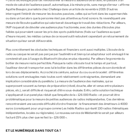
« Cette technologie pourrait révolutionner la mesure d’audience de la radio, en passant à un
mode de calcul de l’audience passif, automatique, à la minute près, sans marge d’erreur » affirme
Agathe Beaujon, journaliste chez
Challenge
dans un article de novembre 2019. D’autres
interrogent l’intérêt de mesurer les écoutes passives, celles qui se font dans les supermarchés
ou dans un taxi alors que la personne n’est pas attentive au fond sonore. Ils revendiquent une
mesure de l’écoute qualitative qui valoriserait davantage le travail des rédactions. Par ailleurs,
l’AIP risquerait de dévoiler une audience plus fractionnée, avec des durées d’écoutes plus
faibles qui pourraient casser les prix des spots publicitaires (fixés sur l’audience au quart
d’heure moyen) ; les médias curieux de ce nouvel outil redoutent cependant un retournement de
situation qui leur serait défavorable.
Plus concrètement les obstacles techniques et financiers sont aussi multiples. L’écoute de la
radio au casque ne serait pas perçue par l’audimètre et bien qu’un adaptateur soit envisagé il ne
conviendrait pas à l’usage du Bluetooth (de plus en plus répandu). Par ailleurs l’ergonomie du
boîtier de mesure reste perfectible. Puisque la radio s’écoute tout le temps et partout,
l’auditeur devrait transporter avec lui le boîtier dans les différentes pièces de son domicile et
lors de ses déplacements. Accroché à la ceinture, autour du cou ou en bracelet : différentes
solutions sont envisagées mais toutes sont relativement contraignantes, demandant une
implication considérable du panéliste. La mesure de l’audience des matinales, qui se
superposent souvent au temps de préparation (réveil, douche, aller et venus entre plusieurs
pièces, etc.), serait difficile et risquerait d’être sous-évaluée. Enfin, cette solution technique
s’appliquerait à un panel plus réduit que l’enquête de la « 126 000 Radio » et pourrait être
problématique pour la mesure de petites audiences de radios indépendantes. Ces dernières
rencontreraient une seconde difficulté d’ordre financier : le financement des émetteurs à 4000
euros (conséquent pour un groupe comme Les Indés Radios qui réunit 130 radios thématiques
indépendantes, locales ou régionales). Le nouveau service de Médiamétrie serait par ailleurs
facturé 15% plus cher que ne l’est la « 126 000 ».
ET LE NUMÉRIQUE DANS TOUT CA ?