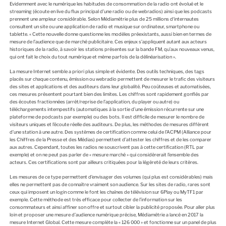
Evidemment avec le numérique les habitudes de consommation de la radio ont évolué et le
streaming (écoute en live du flux principal d’une radio ou de webradios) ainsi que les podcasts
prennent une ampleur considérable. Selon Médiamétrie plus de 25 millions d‘internautes
consultent un site ou une application de radio et musique sur ordinateur, smartphone ou
tablette. « Cette nouvelle donne questionne les modèles préexistants, aussi bien en termes de
mesure de l’audience que de marché publicitaire. Ces enjeux s’appliquent autant aux acteurs
historiques de la radio, à savoir les stations présentes sur la bande FM, qu’aux nouveaux venus,
qui ont fait le choix du tout numérique et même parfois de la délinéarisation ».
La mesure Internet semble a priori plus simple et évidente. Des outils techniques, des tags
placés sur chaque contenu, émission ou webradio permettent de mesurer le trafic des visiteurs
des sites et applications et des auditeurs dans leur globalité. Peu coûteuses et automatisées,
ces mesures présentent pourtant bien des limites. Les chiffres sont rapidement gonflés par
des écoutes fractionnées (arrêt/reprise de l’application, du player ou autre) ou
téléchargements intempestifs (automatiques à la sortie d’une émission récurrente sur une
plateforme de podcasts par exemple) ou des bots. Il est difficile de mesurer le nombre de
visiteurs uniques et l’écoute réelle des auditeurs. De plus, les méthodes de mesures diffèrent
d’une station à une autre. Des systèmes de certification comme celui de l’ACPM (Alliance pour
les Chiffres de la Presse et des Médias) permettent d’attester les chiffres et de les comparer
aux autres. Cependant, toutes les radios ne souscrivent pas à cette certification (RTL par
exemple) et on ne peut pas parler de « mesure marché » qui considèrerait l’ensemble des
acteurs. Ces certifications sont par ailleurs critiquées pour la légèreté de leurs critères.
Les mesures de ce type permettent d’envisager des volumes (qui plus est considérables) mais
elles ne permettent pas de connaître vraiment son audience. Sur les sites de radio, rares sont
ceux qui imposent un login comme le font les chaînes de télévision sur 6Play ou MyTF1 par
exemple. Cette méthode est très efficace pour collecter de l’information sur les
consommateurs et ainsi affiner son offre et surtout cibler la publicité proposée. Pour aller plus
loin et proposer une mesure d’audience numérique précise, Médiamétrie a lancé en 2017 la
mesure Internet Global. Cette mesure complète la « 126 000 » et fonctionne sur un panel de plus